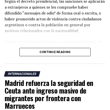
Según el decreto presidencial, las sanciones se aplicarán
a extranjeros a quienes se les compruebe haber
difundido “mensajes de odio” de forma oral o escrita, o
haber promovido actos de violencia contra ciudadanos
argentinos o contra la población en general por
motivos relacionados con la nacionalidad.
La disposición también incluye a quienes participen en
actos de “ultraje” a símbolos patrios argentinos o
CONTINUE READING
incentiven la realización de acciones contempladas
dentro de la nueva normativa.
Argentina mantiene una larga tradición migratoria y su
INTERNACIONALES
Constitución garantiza a los residentes derechos civiles,
Madrid refuerza la seguridad en
además del acceso a servicios como salud, educación y
vivienda bajo determinadas condiciones legales.
Ceuta ante ingreso masivo de
migrantes por frontera con
La medida fue anunciada después de que el presidente
Marruecos
Javier Milei denunciara la existencia de una supuesta