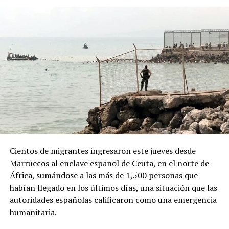
“campaña antiargentina”, señalamiento para el cual no
presentó pruebas públicas, pero que atribuyó a sectores
vinculados con los gobiernos de Brasil y México, así
como al Partido Demócrata de Estados Unidos.
Desde la Oficina del Presidente señalaron que el decreto
responde a “recientes manifestaciones de hostilidad
contra la República Argentina y los argentinos”, y
afirmaron que “quien ataque a la República Argentina
no es bienvenido en nuestro país”.
La normativa deberá ahora pasar por la revisión del
Congreso argentino, que tendrá la última palabra sobre
Cientos de migrantes ingresaron este jueves desde
su continuidad.
Marruecos al enclave español de Ceuta, en el norte de
África, sumándose a las más de 1,500 personas que
habían llegado en los últimos días, una situación que las
autoridades españolas calificaron como una emergencia
humanitaria.