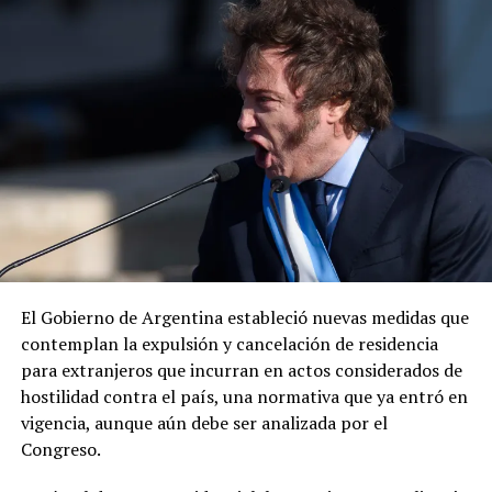
mexicano por la captura del presunto líder criminal.
«Envía otro mensaje claro: los delincuentes no tienen
dónde esconderse», expresó el diplomático, quien
añadió que la cooperación entre ambos países para
desmantelar los cárteles y llevar ante la justicia a los
responsables de delitos violentos continúa dando
resultados.
El Gobierno de Argentina estableció nuevas medidas que
contemplan la expulsión y cancelación de residencia
para extranjeros que incurran en actos considerados de
hostilidad contra el país, una normativa que ya entró en
vigencia, aunque aún debe ser analizada por el
Congreso.