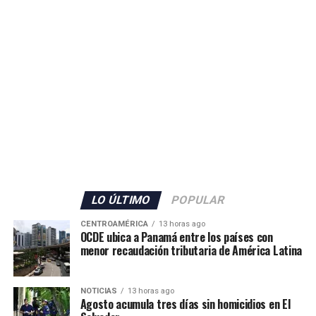
seguridad en Ceuta.
El Gobierno español no detalló la cantidad de militares
que serán enviados, pero confirmó también el
incremento del personal de la Guardia Civil con 70
agentes adicionales, que se sumarán a los 80 efectivos ya
desplegados en el territorio.
Además, las autoridades anunciaron el envío de grupos
de buceadores y embarcaciones del Servicio Marítimo de
la Guardia Civil para apoyar las labores de vigilancia y
respuesta ante nuevos intentos de ingreso irregular.
LO ÚLTIMO
POPULAR
La situación mantiene en alerta a las autoridades
CENTROAMÉRICA
13 horas ago
españolas, mientras continúan las gestiones para
OCDE ubica a Panamá entre los países con
menor recaudación tributaria de América Latina
atender la emergencia migratoria y reforzar el control
fronterizo.
NOTICIAS
13 horas ago
Agosto acumula tres días sin homicidios en El