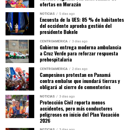
ofertas en Morazán
NOTICIAS
5 días ago
Encuesta de la UES: 85 % de habitantes
del occidente aprueba gestión del
presidente Bukele
CENTROAMÉRICA
3 días ago
Gobierno entrega moderna ambulancia
a Cruz Verde para reforzar respuesta
prehospitalaria
CENTROAMÉRICA
2 días ago
Campesinos protestan en Panamá
contra embalse que inundará tierras y
obligará al cierre de cementerios
NOTICIAS
3 días ago
Protección Civil reporta menos
accidentes, pero más conductores
peligrosos en inicio del Plan Vacación
2026
NOTICIAS
3 días ago