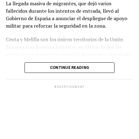
La llegada masiva de migrantes, que dejó varios
fallecidos durante los intentos de entrada, llevó al
Gobierno de España a anunciar el despliegue de apoyo
militar para reforzar la seguridad en la zona.
Ceuta y Melilla son los únicos territorios de la Unión
Europea con frontera terrestre en África, lo que las
convierte en puntos recurrentes de tránsito migratorio
hacia Europa.
CONTINUE READING
Durante la jornada del jueves, grupos numerosos de
personas continuaron ingresando al territorio español
ADVERTISEMENT
mediante saltos a la valla fronteriza o cruzando por vía
marítima, en una zona que cuenta con apenas 18.5
kilómetros cuadrados de extensión.
Ante la situación, el Ministerio del Interior de España
informó que las Fuerzas Armadas reforzarán a la
Guardia Civilpara contribuir al mantenimiento de la