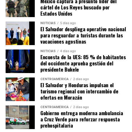
México captura a presunto líder del
cártel de Los Reyes buscado por
Estados Unidos
NOTICIAS
5 días ago
El Salvador despliega operativo nacional
para resguardar a turistas durante las
vacaciones agostinas
NOTICIAS
4 días ago
Encuesta de la UES: 85 % de habitantes
del occidente aprueba gestión del
presidente Bukele
CENTROAMÉRICA
2 días ago
El Salvador y Honduras impulsan el
turismo regional con intercambio de
ofertas en Morazán
CENTROAMÉRICA
2 días ago
Gobierno entrega moderna ambulancia
a Cruz Verde para reforzar respuesta
prehospitalaria