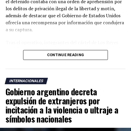
el detenido contaba con una orden de aprehensión por
los delitos de privación ilegal de la libertad y motín,
además de destacar que el Gobierno de Estados Unidos
ofrecía una recompensa por información que condujera
a su captura.
Tras el operativo, integrantes del cártel de Los Reyes
realizaron bloqueos carreteros e incendiaron vehículos
CONTINUE READING
en dos municipios de Michoacán, en aparente reacción a
la detención. No obstante, García Harfuch aseguró que
las autoridades mantienen el control de la situación y
garantizan la seguridad en la entidad.
INTERNACIONALES
Gobierno argentino decreta
Michoacán, considerado uno de los principales polos
agroexportadores de México y sede de un importante
expulsión de extranjeros por
puerto sobre el océano Pacífico, ha sido escenario de
incitación a la violencia o ultraje a
disputas entre grupos del crimen organizado vinculadas
símbolos nacionales
al narcotráfico, la extorsión y otras actividades ilícitas.