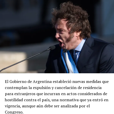
El embajador de Estados Unidos en México, Ronald
Johnson, felicitó al Ejército y al gabinete de seguridad
mexicano por la captura del presunto líder criminal.
«Envía otro mensaje claro: los delincuentes no tienen
dónde esconderse», expresó el diplomático, quien
añadió que la cooperación entre ambos países para
desmantelar los cárteles y llevar ante la justicia a los
responsables de delitos violentos continúa dando
resultados.
El Gobierno de Argentina estableció nuevas medidas que
contemplan la expulsión y cancelación de residencia
para extranjeros que incurran en actos considerados de
hostilidad contra el país, una normativa que ya entró en
vigencia, aunque aún debe ser analizada por el
Congreso.