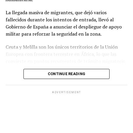
La llegada masiva de migrantes, que dejó varios
fallecidos durante los intentos de entrada, llevó al
Gobierno de España a anunciar el despliegue de apoyo
militar para reforzar la seguridad en la zona.
Ceuta y Melilla son los únicos territorios de la Unión
Europea con frontera terrestre en África, lo que las
convierte en puntos recurrentes de tránsito migratorio
hacia Europa.
CONTINUE READING
Durante la jornada del jueves, grupos numerosos de
personas continuaron ingresando al territorio español
ADVERTISEMENT
mediante saltos a la valla fronteriza o cruzando por vía
marítima, en una zona que cuenta con apenas 18.5
kilómetros cuadrados de extensión.
Ante la situación, el Ministerio del Interior de España
informó que las Fuerzas Armadas reforzarán a la