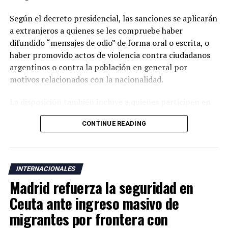
Según el decreto presidencial, las sanciones se aplicarán
a extranjeros a quienes se les compruebe haber
difundido “mensajes de odio” de forma oral o escrita, o
haber promovido actos de violencia contra ciudadanos
argentinos o contra la población en general por
motivos relacionados con la nacionalidad.
La disposición también incluye a quienes participen en
actos de “ultraje” a símbolos patrios argentinos o
CONTINUE READING
incentiven la realización de acciones contempladas
dentro de la nueva normativa.
Argentina mantiene una larga tradición migratoria y su
INTERNACIONALES
Constitución garantiza a los residentes derechos civiles,
Madrid refuerza la seguridad en
además del acceso a servicios como salud, educación y
vivienda bajo determinadas condiciones legales.
Ceuta ante ingreso masivo de
migrantes por frontera con
La medida fue anunciada después de que el presidente