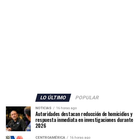
Guardia Civilpara contribuir al mantenimiento de la
seguridad en Ceuta.
El Gobierno español no detalló la cantidad de militares
que serán enviados, pero confirmó también el
incremento del personal de la Guardia Civil con 70
agentes adicionales, que se sumarán a los 80 efectivos ya
desplegados en el territorio.
Además, las autoridades anunciaron el envío de grupos
de buceadores y embarcaciones del Servicio Marítimo de
la Guardia Civil para apoyar las labores de vigilancia y
respuesta ante nuevos intentos de ingreso irregular.
LO ÚLTIMO
POPULAR
La situación mantiene en alerta a las autoridades
NOTICIAS
16 horas ago
españolas, mientras continúan las gestiones para
Autoridades destacan reducción de homicidios y
respuesta inmediata en investigaciones durante
atender la emergencia migratoria y reforzar el control
2026
fronterizo.
CENTROAMÉRICA
16 horas ago