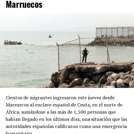
Marruecos
Javier Milei denunciara la existencia de una supuesta
“campaña antiargentina”, señalamiento para el cual no
presentó pruebas públicas, pero que atribuyó a sectores
vinculados con los gobiernos de Brasil y México, así
como al Partido Demócrata de Estados Unidos.
Desde la Oficina del Presidente señalaron que el decreto
responde a “recientes manifestaciones de hostilidad
contra la República Argentina y los argentinos”, y
afirmaron que “quien ataque a la República Argentina
no es bienvenido en nuestro país”.
La normativa deberá ahora pasar por la revisión del
Congreso argentino, que tendrá la última palabra sobre
Cientos de migrantes ingresaron este jueves desde
su continuidad.
Marruecos al enclave español de Ceuta, en el norte de
África, sumándose a las más de 1,500 personas que
habían llegado en los últimos días, una situación que las
autoridades españolas calificaron como una emergencia
humanitaria.