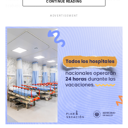
CONTINUE READING
trabajo de Machado promoviendo los derechos
democráticos para el pueblo de Venezuela y su lucha por
ADVERTISEMENT
lograr una transición pacífica y justa de la dictadura a la
democracia. Además, calificó su trayectoria como uno de
los ejemplos más extraordinarios de coraje civil en
América Latina en tiempos recientes.
RELATED TOPICS:
UP NEXT
José Jerí toma el mando en Perú tras juicio político a
Dina Boluarte
DON'T MISS
El Salvador extiende hasta 2026 su misión médica en
Haití