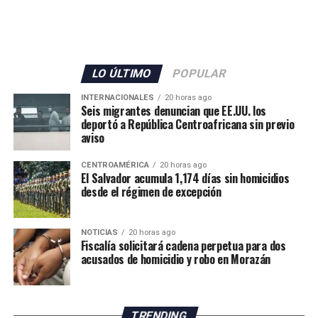
«Envía otro mensaje claro: los delincuentes no tienen
LO ÚLTIMO
POPULAR
dónde esconderse», expresó el diplomático, quien
INTERNACIONALES
20 horas ago
añadió que la cooperación entre ambos países para
Seis migrantes denuncian que EE.UU. los
deportó a República Centroafricana sin previo
desmantelar los cárteles y llevar ante la justicia a los
aviso
responsables de delitos violentos continúa dando
resultados.
CENTROAMÉRICA
20 horas ago
El Salvador acumula 1,174 días sin homicidios
desde el régimen de excepción
NOTICIAS
20 horas ago
Fiscalía solicitará cadena perpetua para dos
acusados de homicidio y robo en Morazán
TRENDING