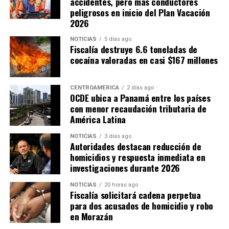
accidentes, pero más conductores
peligrosos en inicio del Plan Vacación
2026
NOTICIAS
5 días ago
Fiscalía destruye 6.6 toneladas de
cocaína valoradas en casi $167 millones
CENTROAMÉRICA
2 días ago
OCDE ubica a Panamá entre los países
con menor recaudación tributaria de
América Latina
NOTICIAS
3 días ago
Autoridades destacan reducción de
homicidios y respuesta inmediata en
investigaciones durante 2026
NOTICIAS
20 horas ago
Fiscalía solicitará cadena perpetua
para dos acusados de homicidio y robo
en Morazán