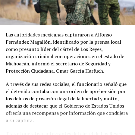
El Gobierno hondureño informó que mantiene
La situación genera preocupación sobre la capacidad del
seguimiento del caso y que respaldaría un eventual
Reino Unido para mantener su producción agrícola y
retorno voluntario del migrante.
Las autoridades mexicanas capturaron a Alfonso
garantizar el abastecimiento de alimentos,
Fernández Magallón, identificado por la prensa local
especialmente después de que el país haya enfrentado
Hasta el momento, ICE no había respondido a las
como presunto líder del cártel de Los Reyes,
varias olas de calor desde mayo y una sucesión de
consultas realizadas por EFE sobre las denuncias de los
organización criminal con operaciones en el estado de
eventos meteorológicos extremos durante los últimos
seis migrantes.
Michoacán, informó el secretario de Seguridad y
años.
Protección Ciudadana, Omar García Harfuch.
A sus 62 años, Pawsey reconoce la incertidumbre que
A través de sus redes sociales, el funcionario señaló que
enfrenta el sector agrícola ante las nuevas condiciones
el detenido contaba con una orden de aprehensión por
climáticas. Sin embargo, considera que los productores
los delitos de privación ilegal de la libertad y motín,
deberán adaptar sus métodos de trabajo y buscar nuevas
además de destacar que el Gobierno de Estados Unidos
oportunidades para mantener la actividad frente al
ofrecía una recompensa por información que condujera
cambio climático.
a su captura.
El impacto de la sequía pone de manifiesto los desafíos
Tras el operativo, integrantes del cártel de Los Reyes