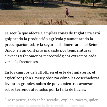
Sánchez también denunció que los migrantes fueron
presionados para abordar el vuelo. Las declaraciones
forman parte de su testimonio y no han sido
La sequía que afecta a amplias zonas de Inglaterra está
confirmadas de manera independiente.
golpeando la producción agrícola y aumentando la
preocupación sobre la seguridad alimentaria del Reino
Una vez en República Centroafricana, las autoridades
Unido, en un contexto marcado por temperaturas
locales les comunicaron que podrían permanecer
elevadas y fenómenos meteorológicos extremos cada
temporalmente en el país bajo un visado. Sin embargo,
vez más frecuentes.
Sánchez aseguró que existen restricciones para
abandonar el hotel donde se encuentran alojados.
En los campos de Suffolk, en el este de Inglaterra, el
agricultor John Pawsey observa cómo las cosechadoras
El hondureño, junto al ecuatoriano Mauricio Alvarado y
levantan grandes nubes de polvo mientras avanzan
los cuatro ciudadanos cubanos, grabó un video en el que
sobre terrenos afectados por la falta de lluvias.
solicita asistencia a congresistas estadounidenses y
organizaciones defensoras de los derechos humanos.
“De repente, todo se ha secado”, explicó Pawsey, quien
asegura que la ausencia de precipitaciones parece