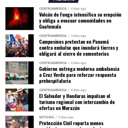
CENTROAMÉRICA
4 días ago
Volcán de Fuego intensifica su erupción
y obliga a evacuar comunidades en
Guatemala
CENTROAMÉRICA
3 días ago
Campesinos protestan en Panamá
contra embalse que inundará tierras y
obligará al cierre de cementerios
CENTROAMÉRICA
4 días ago
Gobierno entrega moderna ambulancia
a Cruz Verde para reforzar respuesta
prehospitalaria
CENTROAMÉRICA
4 días ago
El Salvador y Honduras impulsan el
turismo regional con intercambio de
ofertas en Morazán
NOTICIAS
5 días ago
Protección Civil reporta menos