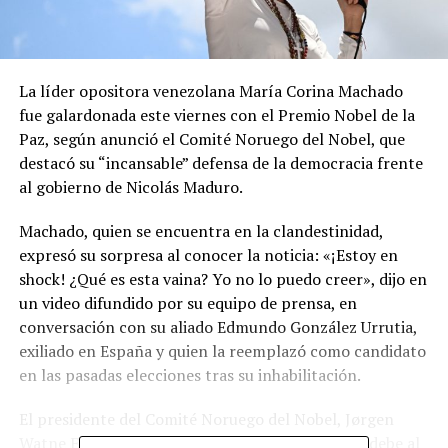
La líder opositora venezolana María Corina Machado
fue galardonada este viernes con el Premio Nobel de la
Paz, según anunció el Comité Noruego del Nobel, que
destacó su “incansable” defensa de la democracia frente
al gobierno de Nicolás Maduro.
Machado, quien se encuentra en la clandestinidad,
expresó su sorpresa al conocer la noticia: «¡Estoy en
shock! ¿Qué es esta vaina? Yo no lo puedo creer», dijo en
un video difundido por su equipo de prensa, en
conversación con su aliado Edmundo González Urrutia,
exiliado en España y quien la reemplazó como candidato
en las pasadas elecciones tras su inhabilitación.
El presidente del Comité Noruego del Nobel, Jørgen
Watne Frydnes, indicó que el reconocimiento se debe al