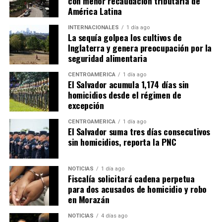
con menor recaudación tributaria de
América Latina
INTERNACIONALES
1 día ago
La sequía golpea los cultivos de
Inglaterra y genera preocupación por la
seguridad alimentaria
CENTROAMÉRICA
1 día ago
El Salvador acumula 1,174 días sin
homicidios desde el régimen de
excepción
CENTROAMÉRICA
1 día ago
El Salvador suma tres días consecutivos
sin homicidios, reporta la PNC
NOTICIAS
1 día ago
Fiscalía solicitará cadena perpetua
para dos acusados de homicidio y robo
en Morazán
NOTICIAS
4 días ago