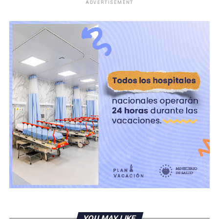
ADVERTISEMENT
«Lo que llama la atención es cómo, después de seis años
—algo poco común en la región y a nivel internacional—
el presidente sigue manteniendo niveles tan altos e
incluso en algunas áreas tiende a mejorar», añadió Haug.
RELATED TOPICS:
UP NEXT
El Salvador: lluvias y tormentas dispersas afectarán
principalmente zonas montañosas y norte del país
DON'T MISS
FGR y PNC desarticulan red que obligaba a niña a
drogarse y ser explotada sexualmente
YOU MAY LIKE