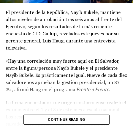
El presidente de la República, Nayib Bukele, mantiene
altos niveles de aprobación tras seis años al frente del
Ejecutivo, según los resultados de la más reciente
encuesta de CID-Gallup, revelados este jueves por su
gerente general, Luis Haug, durante una entrevista
televisiva.
«Hay una correlación muy fuerte aquí en El Salvador,
entre la figura/persona Nayib Bukele y el presidente
Nayib Bukele. Es prácticamente igual. Nueve de cada diez
salvadoreños aprueban la gestión presidencial, un 87
%», afirmó Haug en el programa
Frente a Frente
.
La firma encuestadora de origen costarricense realizó el
estudio entre el 1 y el 8 de este mes a escala nacional.
Los resultados muestran que nueve de cada diez
CONTINUE READING
salvadoreños apoyan y respaldan la gestión del
mandatario.