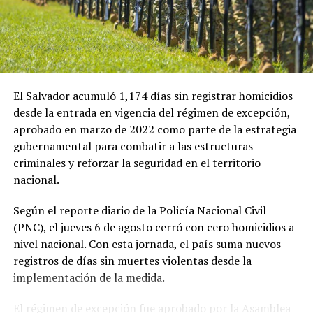
En esa ocasión, la ministra de Economía de El Salvador,
María Luisa Hayem, representó al Gobierno salvadoreño
y sostuvo una reunión con Restrepo, en la que se
establecieron algunos acuerdos iniciales que ahora
buscan recibir seguimiento.
El Salvador acumuló 1,174 días sin registrar homicidios
desde la entrada en vigencia del régimen de excepción,
Ulloa también destacó el papel que tendrá el embajador
aprobado en marzo de 2022 como parte de la estrategia
de El Salvador en Colombia, Guillermo Rubio, en el
gubernamental para combatir a las estructuras
impulso de la nueva etapa de cooperación entre ambos
criminales y reforzar la seguridad en el territorio
países.
nacional.
«Instruimos a nuestro embajador en Colombia,
Según el reporte diario de la Policía Nacional Civil
Guillermo Rubio, para que impulse este proceso. Él
(PNC), el jueves 6 de agosto cerró con cero homicidios a
conoce muy bien el país, fue embajador aquí durante
nivel nacional. Con esta jornada, el país suma nuevos
nueve años, regresó por cinco años más y ahora lo
registros de días sin muertes violentas desde la
hemos enviado nuevamente porque queremos darle un
implementación de la medida.
nuevo impulso a la relación bilateral», señaló.
El régimen de excepción fue aprobado por la Asamblea
La eventual creación de la comisión binacional busca