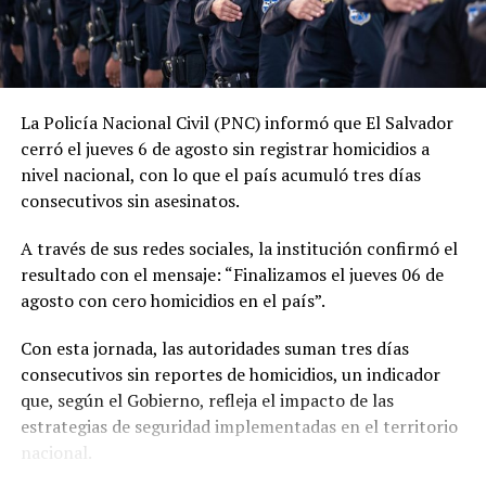
La tendencia también se mantiene durante 2026. En lo
La Policía Nacional Civil (PNC) informó que El Salvador
que va del año, las autoridades reportan 185 días sin
cerró el jueves 6 de agosto sin registrar homicidios a
homicidios, mientras que 2025 también cerró con
nivel nacional, con lo que el país acumuló tres días
indicadores favorables en materia de seguridad.
consecutivos sin asesinatos.
El ministro de Seguridad, Gustavo Villatoro, ha reiterado
A través de sus redes sociales, la institución confirmó el
que el Gobierno mantendrá las acciones para localizar y
resultado con el mensaje: “Finalizamos el jueves 06 de
capturar a integrantes de estructuras criminales que
agosto con cero homicidios en el país”.
aún permanezcan activos.
Con esta jornada, las autoridades suman tres días
“Todos aquellos que pretendan continuar con esa
consecutivos sin reportes de homicidios, un indicador
cultura de muerte que las pandillas impusieron en el
que, según el Gobierno, refleja el impacto de las
pasado, sepan que ahora tenemos un Estado que será
estrategias de seguridad implementadas en el territorio
implacable en hacer cumplir la ley”, afirmó Villatoro.
nacional.