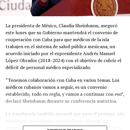
La presidenta de México, Claudia Sheinbaum, aseguró
este lunes que su Gobierno mantendrá el convenio de
cooperación con Cuba para que médicos de la isla
trabajen en el sistema de salud pública mexicana, un
acuerdo iniciado por el expresidente Andrés Manuel
López Obrador (2018-2024) con el objetivo de cubrir el
déficit de personal médico especializado.
“Tenemos colaboración con Cuba en varios temas. Los
médicos cubanos vamos a seguir, es un convenio
establecido, todo en regla, y vamos a continuar con eso”,
declaró Sheinbaum durante su conferencia matutina.
La mandataria también anunció que para el próximo año
impulsará, en conjunto con médicos cubanos, un
programa enfocado en el tratamiento del pie diabético,