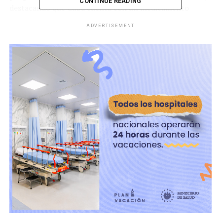
CONTINUE READING
destacando que Cuba cuenta con un medicamento
innovador y un esquema de atención que ha mostrado
ADVERTISEMENT
excelentes resultados para evitar amputaciones.
“En este tema vamos a tener mayor colaboración con
Cuba, porque es el único país que posee este
medicamento y ha demostrado muchísimos resultados”,
subrayó.
Sheinbaum también enfatizó que la participación de
médicos cubanos no reemplaza a los profesionales
mexicanos, sino que responde a la necesidad de subsanar
el rezago en la formación de especialistas.
ADVERTISEMENT