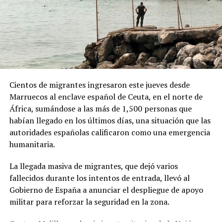
ADVERTISEMENT
Desde la Oficina del Presidente señalaron que el decreto
Cientos de migrantes ingresaron este jueves desde
responde a “recientes manifestaciones de hostilidad
Marruecos al enclave español de Ceuta, en el norte de
contra la República Argentina y los argentinos”, y
África, sumándose a las más de 1,500 personas que
afirmaron que “quien ataque a la República Argentina
habían llegado en los últimos días, una situación que las
no es bienvenido en nuestro país”.
autoridades españolas calificaron como una emergencia
humanitaria.
La normativa deberá ahora pasar por la revisión del
Congreso argentino, que tendrá la última palabra sobre
La llegada masiva de migrantes, que dejó varios
su continuidad.
fallecidos durante los intentos de entrada, llevó al
Gobierno de España a anunciar el despliegue de apoyo
militar para reforzar la seguridad en la zona.