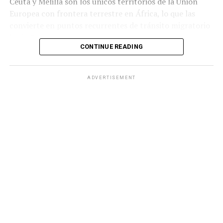
Ceuta y Melilla son los únicos territorios de la Unión
Europea con frontera terrestre en África, lo que las
convierte en puntos recurrentes de tránsito migratorio
hacia Europa.
CONTINUE READING
Durante la jornada del jueves, grupos numerosos de
personas continuaron ingresando al territorio español
ADVERTISEMENT
mediante saltos a la valla fronteriza o cruzando por vía
marítima, en una zona que cuenta con apenas 18.5
kilómetros cuadrados de extensión.
Ante la situación, el Ministerio del Interior de España
informó que las Fuerzas Armadas reforzarán a la
Guardia Civilpara contribuir al mantenimiento de la
seguridad en Ceuta.
ADVERTISEMENT