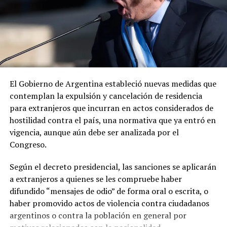
«Envía otro mensaje claro: los delincuentes no tienen
dónde esconderse», expresó el diplomático, quien
añadió que la cooperación entre ambos países para
El Gobierno de Argentina estableció nuevas medidas que
desmantelar los cárteles y llevar ante la justicia a los
contemplan la expulsión y cancelación de residencia
responsables de delitos violentos continúa dando
para extranjeros que incurran en actos considerados de
resultados.
hostilidad contra el país, una normativa que ya entró en
vigencia, aunque aún debe ser analizada por el
Congreso.
Según el decreto presidencial, las sanciones se aplicarán
a extranjeros a quienes se les compruebe haber
difundido “mensajes de odio” de forma oral o escrita, o
haber promovido actos de violencia contra ciudadanos
argentinos o contra la población en general por