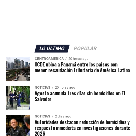
El Gobierno español no detalló la cantidad de militares
que serán enviados, pero confirmó también el
incremento del personal de la Guardia Civil con 70
agentes adicionales, que se sumarán a los 80 efectivos ya
LO ÚLTIMO
POPULAR
desplegados en el territorio.
CENTROAMÉRICA
20 horas ago
OCDE ubica a Panamá entre los países con
Además, las autoridades anunciaron el envío de grupos
menor recaudación tributaria de América Latina
de buceadores y embarcaciones del Servicio Marítimo de
la Guardia Civil para apoyar las labores de vigilancia y
NOTICIAS
20 horas ago
respuesta ante nuevos intentos de ingreso irregular.
Agosto acumula tres días sin homicidios en El
Salvador
La situación mantiene en alerta a las autoridades
españolas, mientras continúan las gestiones para
NOTICIAS
2 días ago
atender la emergencia migratoria y reforzar el control
Autoridades destacan reducción de homicidios y
fronterizo.
respuesta inmediata en investigaciones durante
2026