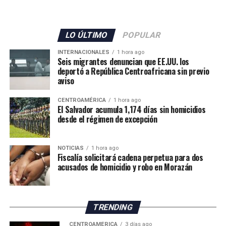
«Envía otro mensaje claro: los delincuentes no tienen
LO ÚLTIMO
POPULAR
dónde esconderse», expresó el diplomático, quien
INTERNACIONALES
1 hora ago
añadió que la cooperación entre ambos países para
Seis migrantes denuncian que EE.UU. los
deportó a República Centroafricana sin previo
desmantelar los cárteles y llevar ante la justicia a los
aviso
responsables de delitos violentos continúa dando
resultados.
CENTROAMÉRICA
1 hora ago
El Salvador acumula 1,174 días sin homicidios
desde el régimen de excepción
NOTICIAS
1 hora ago
Fiscalía solicitará cadena perpetua para dos
acusados de homicidio y robo en Morazán
TRENDING
CENTROAMÉRICA
3 días ago