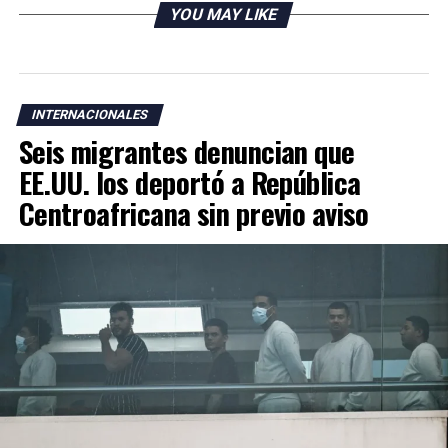
YOU MAY LIKE
RELATED TOPICS:
UP NEXT
Fiscal de Texas investiga PAC financiado por Soros por
INTERNACIONALES
presunto soborno a legisladores demócratas
Seis migrantes denuncian que
DON'T MISS
EE.UU. los deportó a República
Donald Trump y Vladimir Putin se reunirán el 15 de
agosto
Centroafricana sin previo aviso