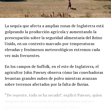
Sánchez también denunció que los migrantes fueron
presionados para abordar el vuelo. Las declaraciones
forman parte de su testimonio y no han sido
La sequía que afecta a amplias zonas de Inglaterra está
confirmadas de manera independiente.
golpeando la producción agrícola y aumentando la
preocupación sobre la seguridad alimentaria del Reino
Una vez en República Centroafricana, las autoridades
Unido, en un contexto marcado por temperaturas
locales les comunicaron que podrían permanecer
elevadas y fenómenos meteorológicos extremos cada
temporalmente en el país bajo un visado. Sin embargo,
vez más frecuentes.
Sánchez aseguró que existen restricciones para
abandonar el hotel donde se encuentran alojados.
En los campos de Suffolk, en el este de Inglaterra, el
agricultor John Pawsey observa cómo las cosechadoras
El hondureño, junto al ecuatoriano Mauricio Alvarado y
levantan grandes nubes de polvo mientras avanzan
los cuatro ciudadanos cubanos, grabó un video en el que
sobre terrenos afectados por la falta de lluvias.
solicita asistencia a congresistas estadounidenses y
organizaciones defensoras de los derechos humanos.
“De repente, todo se ha secado”, explicó Pawsey, quien
asegura que la ausencia de precipitaciones parece
El caso se produce en medio del incremento de las
prolongarse sin una mejora a corto plazo.
deportaciones de migrantes hacia terceros países