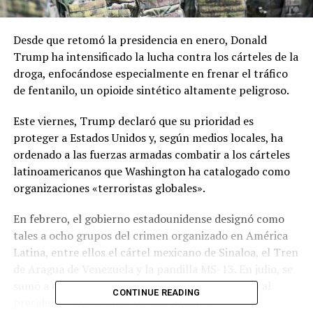
Desde que retomó la presidencia en enero, Donald
Trump ha intensificado la lucha contra los cárteles de la
droga, enfocándose especialmente en frenar el tráfico
de fentanilo, un opioide sintético altamente peligroso.
Este viernes, Trump declaró que su prioridad es
proteger a Estados Unidos y, según medios locales, ha
ordenado a las fuerzas armadas combatir a los cárteles
latinoamericanos que Washington ha catalogado como
organizaciones «terroristas globales».
En febrero, el gobierno estadounidense designó como
tales a ocho grupos del crimen organizado en América
Latina, entre ellos el cártel mexicano de Sinaloa, el Tren
de Aragua de Venezuela y la pandilla MS-13. En julio, se
sumó a esta lista el Cártel de los Soles, vinculado al
CONTINUE READING
presidente venezolano Nicolás Maduro.