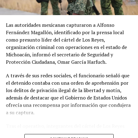
El Gobierno hondureño informó que mantiene
La situación genera preocupación sobre la capacidad del
seguimiento del caso y que respaldaría un eventual
Reino Unido para mantener su producción agrícola y
retorno voluntario del migrante.
Las autoridades mexicanas capturaron a Alfonso
garantizar el abastecimiento de alimentos,
Fernández Magallón, identificado por la prensa local
especialmente después de que el país haya enfrentado
Hasta el momento, ICE no había respondido a las
como presunto líder del cártel de Los Reyes,
varias olas de calor desde mayo y una sucesión de
consultas realizadas por EFE sobre las denuncias de los
organización criminal con operaciones en el estado de
eventos meteorológicos extremos durante los últimos
seis migrantes.
Michoacán, informó el secretario de Seguridad y
años.
Protección Ciudadana, Omar García Harfuch.
A sus 62 años, Pawsey reconoce la incertidumbre que
A través de sus redes sociales, el funcionario señaló que
enfrenta el sector agrícola ante las nuevas condiciones
el detenido contaba con una orden de aprehensión por
climáticas. Sin embargo, considera que los productores
los delitos de privación ilegal de la libertad y motín,
deberán adaptar sus métodos de trabajo y buscar nuevas
además de destacar que el Gobierno de Estados Unidos
oportunidades para mantener la actividad frente al
ofrecía una recompensa por información que condujera
cambio climático.
a su captura.
El impacto de la sequía pone de manifiesto los desafíos
Tras el operativo, integrantes del cártel de Los Reyes
que enfrenta la agricultura británica, tanto por la
realizaron bloqueos carreteros e incendiaron vehículos
reducción de los rendimientos como por los posibles