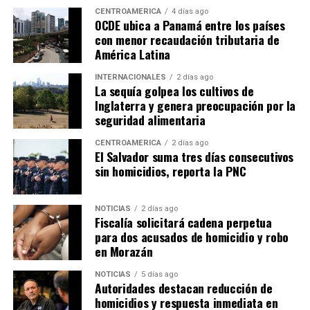
CENTROAMÉRICA
4 días ago
OCDE ubica a Panamá entre los países
con menor recaudación tributaria de
América Latina
INTERNACIONALES
2 días ago
La sequía golpea los cultivos de
Inglaterra y genera preocupación por la
seguridad alimentaria
CENTROAMÉRICA
2 días ago
El Salvador suma tres días consecutivos
sin homicidios, reporta la PNC
NOTICIAS
2 días ago
Fiscalía solicitará cadena perpetua
para dos acusados de homicidio y robo
en Morazán
NOTICIAS
5 días ago
Autoridades destacan reducción de
homicidios y respuesta inmediata en