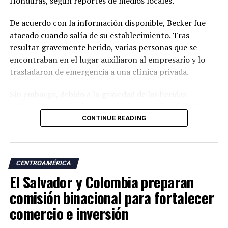
Honduras, según reportes de medios locales.
De acuerdo con la información disponible, Becker fue
atacado cuando salía de su establecimiento. Tras
resultar gravemente herido, varias personas que se
encontraban en el lugar auxiliaron al empresario y lo
trasladaron de emergencia a una clínica privada.
Sin embargo, debido a la gravedad de las heridas
provocadas por los impactos de bala, Becker falleció
poco después, según informaron las autoridades.
CONTINUE READING
Hasta el momento, no se ha establecido oficialmente el
móvil del ataque ni se han informado detalles sobre
CENTROAMÉRICA
posibles responsables. El hecho ha generado
El Salvador y Colombia preparan
preocupación entre comerciantes y empresarios de la
zona, de acuerdo con la prensa hondureña.
comisión binacional para fortalecer
comercio e inversión
Becker Menardi era propietario de un autolote y estaba
vinculado a otros negocios, según información