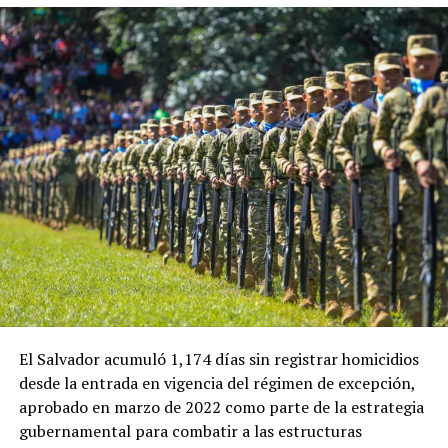
forma parte de un diálogo bilateral iniciado durante la
toma de posesión de la actual presidenta de Perú.
En esa ocasión, la ministra de Economía de El Salvador,
María Luisa Hayem, representó al Gobierno salvadoreño
y sostuvo una reunión con Restrepo, en la que se
establecieron algunos acuerdos iniciales que ahora
buscan recibir seguimiento.
Ulloa también destacó el papel que tendrá el embajador
de El Salvador en Colombia, Guillermo Rubio, en el
impulso de la nueva etapa de cooperación entre ambos
países.
«Instruimos a nuestro embajador en Colombia,
El Salvador acumuló 1,174 días sin registrar homicidios
Guillermo Rubio, para que impulse este proceso. Él
desde la entrada en vigencia del régimen de excepción,
conoce muy bien el país, fue embajador aquí durante
aprobado en marzo de 2022 como parte de la estrategia
nueve años, regresó por cinco años más y ahora lo
gubernamental para combatir a las estructuras
hemos enviado nuevamente porque queremos darle un