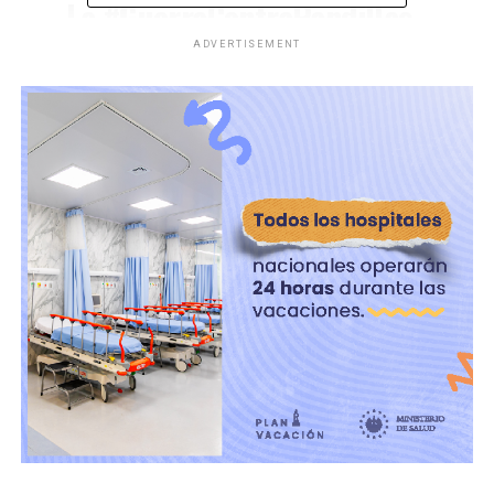
La
#GuerraContraPandillas
continúa cumpliendo el
ADVERTISEMENT
objetivo de eliminar a las
estructuras terroristas que
en el pasado causaron luto
en las familias
salvadoreñas.
pic.twitter.com/3xWh0ZWM
vs
— Casa Presidencial
(@PresidenciaSV)
February 1, 2023
Con esas cifras, el cierre del mes de enero se considera
como «una tasa anual por debajo de 2 homicidios por