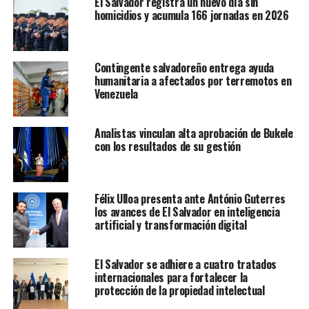
El Salvador registra un nuevo día sin
homicidios y acumula 166 jornadas en 2026
Contingente salvadoreño entrega ayuda
En el último año, El Salvador pasó a ser el país con la
humanitaria a afectados por terremotos en
Venezuela
tasa más baja de homicidios en Centroamérica, con 7.8
por cada 100 mil habitantes. Esto lo ha llevado a
convertirse en uno de los países más seguros de
Analistas vinculan alta aprobación de Bukele
Latinoamérica, ya que el 2022 se convirtió en el año más
con los resultados de su gestión
seguro de la historia de El Salvador.
Félix Ulloa presenta ante António Guterres
RELATED TOPICS:
BUKELE
COSTA RICA
EL SALVADOR
GOBIERNO
SEGURIDAD
los avances de El Salvador en inteligencia
artificial y transformación digital
UP NEXT
Gobierno de Ortega firma memorando de cooperación y
consultas políticas con Irán
El Salvador se adhiere a cuatro tratados
internacionales para fortalecer la
DON'T MISS
protección de la propiedad intelectual
Diabetes, hipertensión e infartos, principales causas de