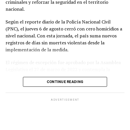
criminales y reforzar la seguridad en el territorio
nuevo impulso a la relación bilateral», señaló.
nacional.
La eventual creación de la comisión binacional busca
Según el reporte diario de la Policía Nacional Civil
establecer un espacio permanente para dar seguimiento
(PNC), el jueves 6 de agosto cerró con cero homicidios a
a oportunidades de cooperación, comercio e inversión,
nivel nacional. Con esta jornada, el país suma nuevos
además de fortalecer los vínculos económicos entre El
registros de días sin muertes violentas desde la
Salvador y Colombia.
implementación de la medida.
El régimen de excepción fue aprobado por la Asamblea
Legislativa el 27 de marzo de 2022 y contempla la
suspensión temporal de determinadas garantías
CONTINUE READING
constitucionales, lo que amplió las facultades de las
autoridades para realizar capturas de personas
señaladas de pertenecer a estructuras criminales.
ADVERTISEMENT
Las autoridades atribuyen a esta estrategia una
reducción significativa de los homicidios y de otros
delitos como las extorsiones y los robos.