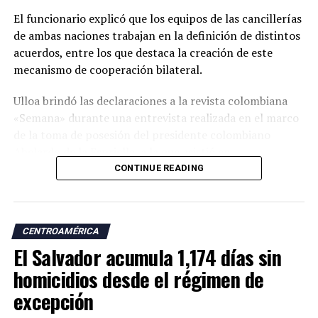
El funcionario explicó que los equipos de las cancillerías
de ambas naciones trabajan en la definición de distintos
acuerdos, entre los que destaca la creación de este
mecanismo de cooperación bilateral.
Ulloa brindó las declaraciones a la revista colombiana
«Semana» durante una entrevista realizada en el marco
de la toma de posesión del presidente colombiano
Abelardo de la Espriella, a la que asistió en
representación del presidente Nayib Bukele.
CONTINUE READING
«En esta visita para asistir a la posesión del presidente
Abelardo de la Espriella trajimos a nuestro equipo de
CENTROAMÉRICA
cancillería para dar continuidad a esos temas. Uno de los
El Salvador acumula 1,174 días sin
acuerdos más importantes es la creación de una
comisión binacional Colombia-El Salvador», afirmó.
homicidios desde el régimen de
excepción
El vicepresidente salvadoreño explicó que el encuentro
con su homólogo colombiano, José Manuel Restrepo,