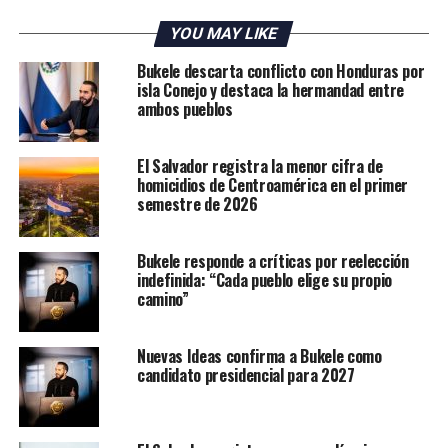
cada 100 mil habitantes. La tasa de homicidios más baja
de todo el continente americano», según lo informó
YOU MAY LIKE
ayer el presidente de la República, Nayib Bukele.
Bukele descarta conflicto con Honduras por
isla Conejo y destaca la hermandad entre
Mientras de que en Costa Rica se registraron 76
ambos pueblos
homicidios al término del primer mes de este año. El
presidente Rodrigo Chávez señala que la mayoría de los
El Salvador registra la menor cifra de
hechos violentos se deben al crimen organizado y a la
homicidios de Centroamérica en el primer
competencia por la exportación y distribución de
semestre de 2026
drogas.
Bukele responde a críticas por reelección
Los crímenes ocurrieron en las siete provincias del país;
indefinida: “Cada pueblo elige su propio
sin embargo, San José es la que más casos registró con
camino”
23, seguida por Limón con 17 y Puntarenas con 12, de
acuerdo con el periódico La Nación, que obtuvo datos
Nuevas Ideas confirma a Bukele como
del Organismo de Investigación Judicial (OIJ)
candidato presidencial para 2027
ADVERTISEMENT