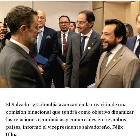
publicada por el medio hondureño Proceso Digital. En
sus redes sociales también compartía aspectos de su
vida familiar y se conocía que era padre de dos niñas.
Mientras las autoridades continúan con las
investigaciones, en redes sociales circula un video que
muestra el momento en que varias personas ayudan a
trasladar al empresario hacia una clínica privada
después del ataque.
Las autoridades hondureñas aún no han informado
públicamente sobre avances en la investigación ni sobre
posibles capturas relacionadas con el crimen.
El Salvador y Colombia avanzan en la creación de una
comisión binacional que tendrá como objetivo dinamizar
las relaciones económicas y comerciales entre ambos
países, informó el vicepresidente salvadoreño, Félix
Ulloa.