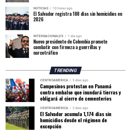
indicadores favorables en materia de seguridad.
NOTICIAS
10 horas ago
El Salvador registra 188 días sin homicidios en
El ministro de Seguridad, Gustavo Villatoro, ha reiterado
2026
que el Gobierno mantendrá las acciones para localizar y
capturar a integrantes de estructuras criminales que
aún permanezcan activos.
INTERNACIONALES
1 día ago
Nuevo presidente de Colombia promete
combatir con firmeza a guerrillas y
“Todos aquellos que pretendan continuar con esa
narcotráfico
cultura de muerte que las pandillas impusieron en el
pasado, sepan que ahora tenemos un Estado que será
implacable en hacer cumplir la ley”, afirmó Villatoro.
TRENDING
El funcionario sostuvo que las autoridades continuarán
CENTROAMÉRICA
5 días ago
trabajando para erradicar las estructuras criminales y
Campesinos protestan en Panamá
mantener la reducción de los índices de violencia
contra embalse que inundará tierras y
obligará al cierre de cementerios
registrados en los últimos años.
CENTROAMÉRICA
2 días ago
El Salvador acumula 1,174 días sin
homicidios desde el régimen de
excepción