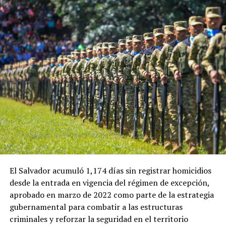
forma parte de un diálogo bilateral iniciado durante la
toma de posesión de la actual presidenta de Perú.
En esa ocasión, la ministra de Economía de El Salvador,
María Luisa Hayem, representó al Gobierno salvadoreño
y sostuvo una reunión con Restrepo, en la que se
establecieron algunos acuerdos iniciales que ahora
buscan recibir seguimiento.
Ulloa también destacó el papel que tendrá el embajador
de El Salvador en Colombia, Guillermo Rubio, en el
impulso de la nueva etapa de cooperación entre ambos
países.
«Instruimos a nuestro embajador en Colombia,
El Salvador acumuló 1,174 días sin registrar homicidios
Guillermo Rubio, para que impulse este proceso. Él
desde la entrada en vigencia del régimen de excepción,
conoce muy bien el país, fue embajador aquí durante
aprobado en marzo de 2022 como parte de la estrategia
nueve años, regresó por cinco años más y ahora lo
gubernamental para combatir a las estructuras
hemos enviado nuevamente porque queremos darle un
criminales y reforzar la seguridad en el territorio
nuevo impulso a la relación bilateral», señaló.