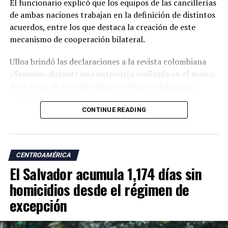
El funcionario explicó que los equipos de las cancillerías
de ambas naciones trabajan en la definición de distintos
acuerdos, entre los que destaca la creación de este
mecanismo de cooperación bilateral.
Ulloa brindó las declaraciones a la revista colombiana
«Semana» durante una entrevista realizada en el marco
de la toma de posesión del presidente colombiano
Abelardo de la Espriella, a la que asistió en
representación del presidente Nayib Bukele.
CONTINUE READING
«En esta visita para asistir a la posesión del presidente
Abelardo de la Espriella trajimos a nuestro equipo de
CENTROAMÉRICA
cancillería para dar continuidad a esos temas. Uno de los
El Salvador acumula 1,174 días sin
acuerdos más importantes es la creación de una
comisión binacional Colombia-El Salvador», afirmó.
homicidios desde el régimen de
excepción
El vicepresidente salvadoreño explicó que el encuentro
con su homólogo colombiano, José Manuel Restrepo,