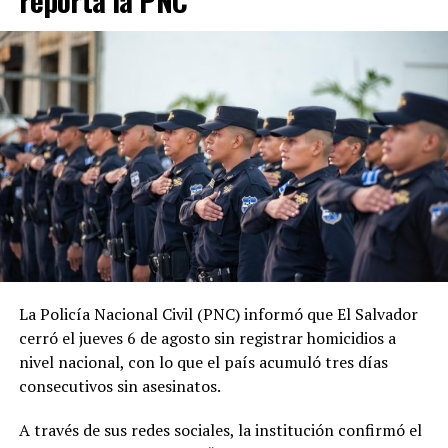
reporta la PNC
Desde la llegada de Nayib Bukele a la Presidencia, en
junio de 2019, las estadísticas oficiales muestran una
tendencia descendente en los homicidios. Durante su
administración, la PNC contabiliza 1,288 jornadas sin
asesinatos.
ADVERTISEMENT
La Policía Nacional Civil (PNC) informó que El Salvador
cerró el jueves 6 de agosto sin registrar homicidios a
La tendencia también se mantiene durante 2026. En lo
nivel nacional, con lo que el país acumuló tres días
que va del año, las autoridades reportan 185 días sin
consecutivos sin asesinatos.
homicidios, mientras que 2025 también cerró con
indicadores favorables en materia de seguridad.
A través de sus redes sociales, la institución confirmó el