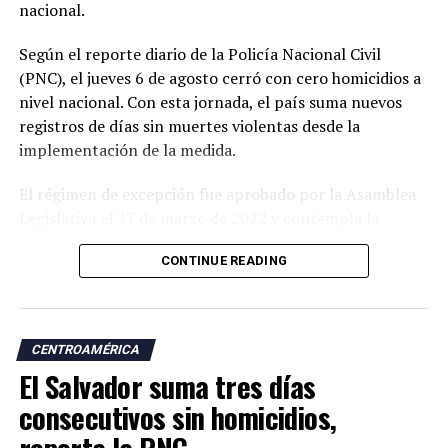
nacional.
La eventual creación de la comisión binacional busca
Según el reporte diario de la Policía Nacional Civil
establecer un espacio permanente para dar seguimiento
(PNC), el jueves 6 de agosto cerró con cero homicidios a
a oportunidades de cooperación, comercio e inversión,
nivel nacional. Con esta jornada, el país suma nuevos
además de fortalecer los vínculos económicos entre El
registros de días sin muertes violentas desde la
Salvador y Colombia.
implementación de la medida.
El régimen de excepción fue aprobado por la Asamblea
Legislativa el 27 de marzo de 2022 y contempla la
suspensión temporal de determinadas garantías
CONTINUE READING
constitucionales, lo que amplió las facultades de las
autoridades para realizar capturas de personas
señaladas de pertenecer a estructuras criminales.
CENTROAMÉRICA
Las autoridades atribuyen a esta estrategia una
El Salvador suma tres días
reducción significativa de los homicidios y de otros
delitos como las extorsiones y los robos.
consecutivos sin homicidios,