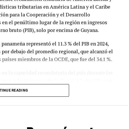
dísticas tributarias en América Latina y el Caribe
ión para la Cooperación y el Desarrollo
 en el penúltimo lugar de la región en ingresos
erno bruto (PIB), solo por encima de Guyana.
a panameña representó el 11.3 % del PIB en 2024,
s por debajo del promedio regional, que alcanzó el
s países miembros de la OCDE, que fue del 34.1 %.
 en la capacidad recaudatoria del país durante las
carga tributaria cayó de 15 % a 11.3 % del PIB, una
ntras que el promedio de América Latina y el
TINUE READING
mismo período.
n tributaria panameña disminuyó de 11.9 % a 11.3
de 0.2 puntos porcentuales registrado por el