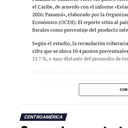
el Caribe, de acuerdo con el informe «Esta
2026: Panamá», elaborado por la Organizac
Económico (OCDE). El reporte sitúa al país
fiscales como porcentaje del producto int
Según el estudio, la recaudación tributari
cifra que se ubica 10.4 puntos porcentuale
21.7 %, y muy distante del promedio de lo
El informe también evidencia un deterioro
últimas dos décadas. Entre 2000 y 2024, la 
reducción de 3.7 puntos porcentuales, mie
CON
Caribe aumentó de 16.8 % a 21.7 % en el 
Asimismo, entre 2023 y 2024 la recaudació
% del PIB, en contraste con el incremento 
CENTROAMÉRICA
promedio regional.