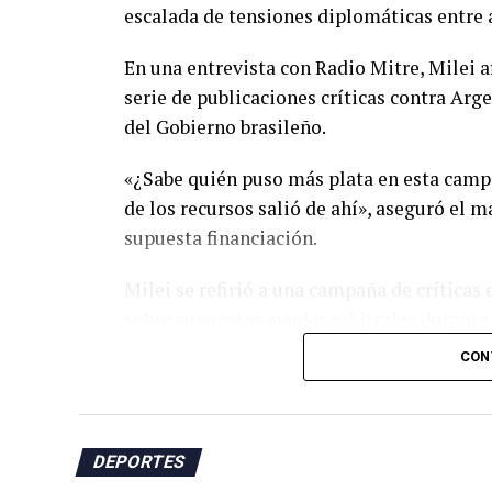
escalada de tensiones diplomáticas entre 
En una entrevista con Radio Mitre, Milei a
serie de publicaciones críticas contra Arg
del Gobierno brasileño.
«¿Sabe quién puso más plata en esta campa
de los recursos salió de ahí», aseguró el m
supuesta financiación.
Milei se refirió a una campaña de críticas
sobre supuestas ayudas arbitrales durante e
selección argentina y acusaciones sobre pr
CON
sudamericano.
El presidente argentino sostuvo que los at
Argentina en la defensa de nuevas política
DEPORTES