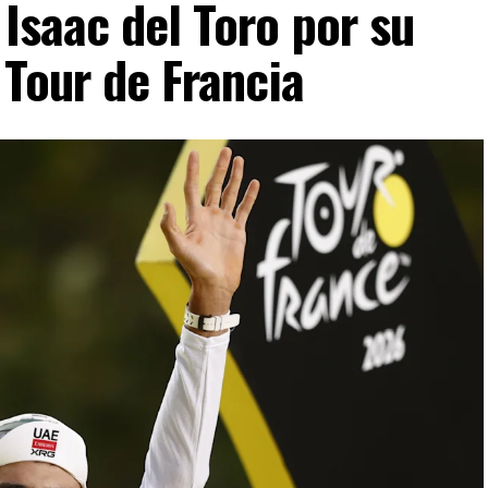
 Isaac del Toro por su
VERTISEMENT
 Tour de Francia
ad, por eso todo el ataque mediático que hubo,
e», afirmó.
pués de que la Cancillería brasileña convocara a
io Bitelli, debido a los comentarios realizados por
Inácio Lula da Silva.
l (PL) en Brasil, donde participó para respaldar la