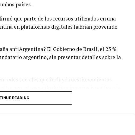
ambos países.
firmó que parte de los recursos utilizados en una
entina en plataformas digitales habrían provenido
ña antiArgentina? El Gobierno de Brasil, el 25 %
andatario argentino, sin presentar detalles sobre la
 en redes sociales que incluyó cuestionamientos
l torneo, el respaldo de funcionarios israelíes a la
esuntas actitudes racistas en el país
TINUE READING
aques responden al papel que, según él, tiene
s económicas y libertarias en la región.