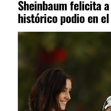
Sheinbaum felicita a
AD
histórico podio en el
«Hoy Argentina es un emblema de la libert
porque estamos siendo el faro de Occident
Las declaraciones se produjeron horas des
consultas a su embajador en Argentina, Jul
Milei contra el presidente brasileño, Luiz 
Durante un acto político del Partido Libera