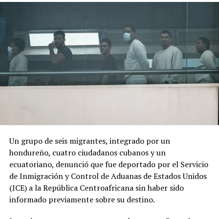
toma de posesión en Bogotá y optó por una ceremonia
marcada por referencias religiosas.
El cambio de Gobierno genera expectativas y
preocupación entre sectores de la población debido al
discurso de seguridad del nuevo presidente.
ADVERTISEMENT
Un grupo de seis migrantes, integrado por un
hondureño, cuatro ciudadanos cubanos y un
ecuatoriano, denunció que fue deportado por el Servicio
de Inmigración y Control de Aduanas de Estados Unidos
«Por los anuncios que ha hecho se nota que va a ser
(ICE) a la República Centroafricana sin haber sido
como de una mano fuerte, ojalá que no vaya a haber una
informado previamente sobre su destino.
nueva violencia», declaró a AFP Óscar Obando, un
trabajador de 67 años que se dedica a redactar