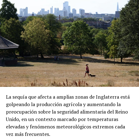
y Nigeria antes de llegar a Bangui. “Violaron nuestros
derechos”, sostuvo durante una videollamada desde la
capital centroafricana.
ADVERTISEMENT
Sánchez también denunció que los migrantes fueron
La sequía que afecta a amplias zonas de Inglaterra está
presionados para abordar el vuelo. Las declaraciones
golpeando la producción agrícola y aumentando la
forman parte de su testimonio y no han sido
preocupación sobre la seguridad alimentaria del Reino
confirmadas de manera independiente.
Unido, en un contexto marcado por temperaturas
elevadas y fenómenos meteorológicos extremos cada
Una vez en República Centroafricana, las autoridades
vez más frecuentes.