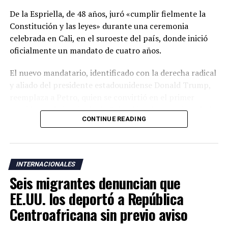
De la Espriella, de 48 años, juró «cumplir fielmente la
Constitución y las leyes» durante una ceremonia
celebrada en Cali, en el suroeste del país, donde inició
oficialmente un mandato de cuatro años.
El nuevo mandatario, identificado con la derecha radical
y aliado del presidente estadounidense Donald Trump,
reemplaza a Petro, quien se convirtió en el primer
presidente de izquierda de Colombia y ha cuestionado la
CONTINUE READING
legitimidad de la elección de su sucesor al denunciar un
supuesto fraude electoral que no ha sido respaldado por
las autoridades.
INTERNACIONALES
La ceremonia de investidura se realizó en Cali, una
Seis migrantes denuncian que
ciudad cercana a zonas donde operan grupos armados
responsables de una escalada de violencia que ha
EE.UU. los deportó a República
golpeado al país durante los últimos años. De la
Centroafricana sin previo aviso
Espriella también rompió con la tradición de celebrar la