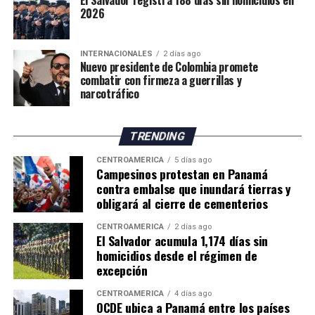
El Salvador registra 188 días sin homicidios en
consultas realizadas por EFE sobre las denuncias de los
años.
2026
seis migrantes.
A sus 62 años, Pawsey reconoce la incertidumbre que
enfrenta el sector agrícola ante las nuevas condiciones
INTERNACIONALES
2 días ago
Nuevo presidente de Colombia promete
climáticas. Sin embargo, considera que los productores
combatir con firmeza a guerrillas y
deberán adaptar sus métodos de trabajo y buscar nuevas
narcotráfico
oportunidades para mantener la actividad frente al
cambio climático.
TRENDING
El impacto de la sequía pone de manifiesto los desafíos
que enfrenta la agricultura británica, tanto por la
CENTROAMÉRICA
5 días ago
reducción de los rendimientos como por los posibles
Campesinos protestan en Panamá
contra embalse que inundará tierras y
efectos sobre los precios y el suministro de productos
obligará al cierre de cementerios
agrícolas en los próximos meses.
CENTROAMÉRICA
2 días ago
El Salvador acumula 1,174 días sin
homicidios desde el régimen de
excepción
CENTROAMÉRICA
4 días ago
OCDE ubica a Panamá entre los países