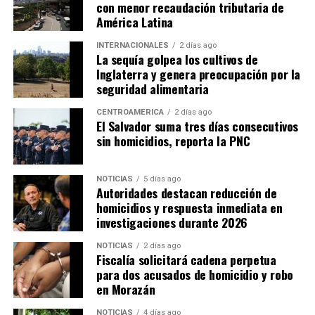
con menor recaudación tributaria de
América Latina
INTERNACIONALES
2 días ago
La sequía golpea los cultivos de
Inglaterra y genera preocupación por la
seguridad alimentaria
CENTROAMÉRICA
2 días ago
El Salvador suma tres días consecutivos
sin homicidios, reporta la PNC
NOTICIAS
5 días ago
Autoridades destacan reducción de
homicidios y respuesta inmediata en
investigaciones durante 2026
NOTICIAS
2 días ago
Fiscalía solicitará cadena perpetua
para dos acusados de homicidio y robo
en Morazán
NOTICIAS
4 días ago