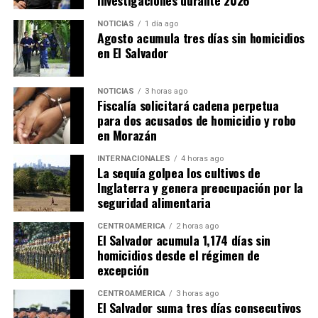
investigaciones durante 2026
NOTICIAS
1 día ago
Agosto acumula tres días sin homicidios
en El Salvador
NOTICIAS
3 horas ago
Fiscalía solicitará cadena perpetua
para dos acusados de homicidio y robo
en Morazán
INTERNACIONALES
4 horas ago
La sequía golpea los cultivos de
Inglaterra y genera preocupación por la
seguridad alimentaria
CENTROAMÉRICA
2 horas ago
El Salvador acumula 1,174 días sin
homicidios desde el régimen de
excepción
CENTROAMÉRICA
3 horas ago
El Salvador suma tres días consecutivos