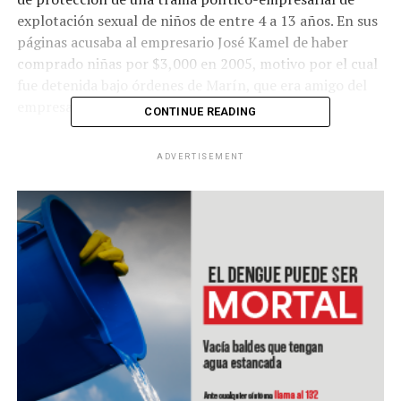
explotación sexual de niños de entre 4 a 13 años. En sus
páginas acusaba al empresario José Kamel de haber
comprado niñas por $3,000 en 2005, motivo por el cual
fue detenida bajo órdenes de Marín, que era amigo del
empresario.
CONTINUE READING
La detención de Marín alimentó las esperanzas de los
ADVERTISEMENT
activistas que esperan que el hecho pueda evidenciar la
vinculación entre empresarios, políticos y crimen
organizado. Sin embargo, el caso está lejos de concluir,
debido a que la justicia mexicana tiene a su cargo la
persecución de Kamel, que ha sido ubicado en Líbano,
país con el que México no tiene tratado de extradición.
RELATED TOPICS:
UP NEXT
Policía de Florida investiga robo de viales de vacunas
contra covid-19