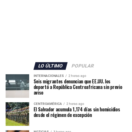
mexicano por la captura del presunto líder criminal.
«Envía otro mensaje claro: los delincuentes no tienen
dónde esconderse», expresó el diplomático, quien
añadió que la cooperación entre ambos países para
desmantelar los cárteles y llevar ante la justicia a los
responsables de delitos violentos continúa dando
resultados.
LO ÚLTIMO
POPULAR
INTERNACIONALES
2 horas ago
Seis migrantes denuncian que EE.UU. los
deportó a República Centroafricana sin previo
aviso
CENTROAMÉRICA
2 horas ago
El Salvador acumula 1,174 días sin homicidios
desde el régimen de excepción
NOTICIAS
3 horas ago