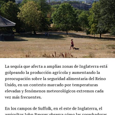
ADVERTISEMENT
Sánchez también denunció que los migrantes fueron
La sequía que afecta a amplias zonas de Inglaterra está
presionados para abordar el vuelo. Las declaraciones
golpeando la producción agrícola y aumentando la
forman parte de su testimonio y no han sido
preocupación sobre la seguridad alimentaria del Reino
confirmadas de manera independiente.
Unido, en un contexto marcado por temperaturas
Una vez en República Centroafricana, las autoridades
elevadas y fenómenos meteorológicos extremos cada
locales les comunicaron que podrían permanecer
vez más frecuentes.
temporalmente en el país bajo un visado. Sin embargo,
En los campos de Suffolk, en el este de Inglaterra, el
Sánchez aseguró que existen restricciones para
agricultor John Pawsey observa cómo las cosechadoras