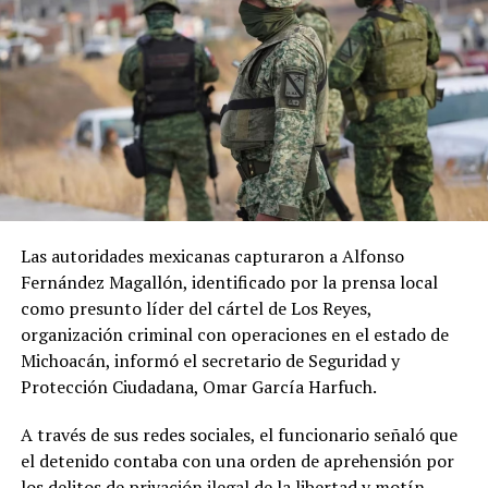
contra su vida tras el asesinato de familiares.
ADVERTISEMENT
ADVERTISEMENT
Las autoridades mexicanas capturaron a Alfonso
La situación genera preocupación sobre la capacidad del
Fernández Magallón, identificado por la prensa local
Reino Unido para mantener su producción agrícola y
como presunto líder del cártel de Los Reyes,
El Gobierno hondureño informó que mantiene
garantizar el abastecimiento de alimentos,
organización criminal con operaciones en el estado de
seguimiento del caso y que respaldaría un eventual
especialmente después de que el país haya enfrentado
Michoacán, informó el secretario de Seguridad y
retorno voluntario del migrante.
varias olas de calor desde mayo y una sucesión de
Protección Ciudadana, Omar García Harfuch.
Hasta el momento, ICE no había respondido a las
eventos meteorológicos extremos durante los últimos
consultas realizadas por EFE sobre las denuncias de los
A través de sus redes sociales, el funcionario señaló que
años.
seis migrantes.
el detenido contaba con una orden de aprehensión por
A sus 62 años, Pawsey reconoce la incertidumbre que
los delitos de privación ilegal de la libertad y motín,