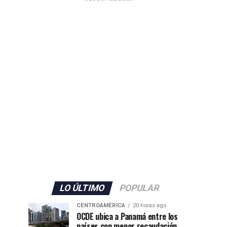
LO ÚLTIMO
POPULAR
CENTROAMÉRICA
20 horas ago
OCDE ubica a Panamá entre los
países con menor recaudación