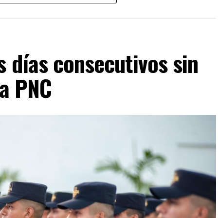
s robos.
dencia, en junio de 2019, las estadísticas oficiales
s homicidios. Durante su administración, la PNC
s días consecutivos sin
la PNC
VERTISEMENT
2026. En lo que va del año, las autoridades
s que 2025 también cerró con indicadores