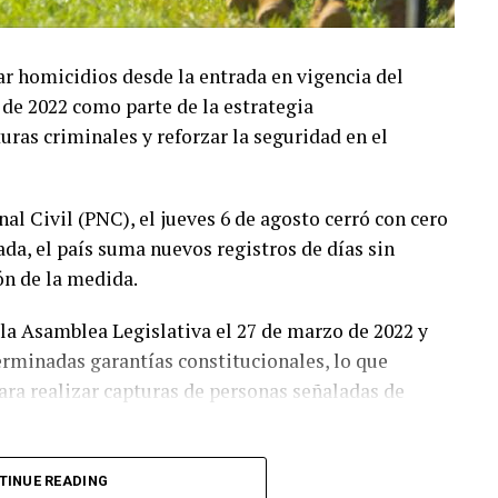
ar homicidios desde la entrada en vigencia del
de 2022 como parte de la estrategia
ras criminales y reforzar la seguridad en el
nal Civil (PNC), el jueves 6 de agosto cerró con cero
ada, el país suma nuevos registros de días sin
n de la medida.
la Asamblea Legislativa el 27 de marzo de 2022 y
rminadas garantías constitucionales, lo que
ara realizar capturas de personas señaladas de
a una reducción significativa de los homicidios y
TINUE READING