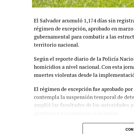
El Salvador acumuló 1,174 días sin registr
régimen de excepción, aprobado en marzo 
gubernamental para combatir a las estructu
territorio nacional.
Según el reporte diario de la Policía Nacio
homicidios a nivel nacional. Con esta jorn
muertes violentas desde la implementació
El régimen de excepción fue aprobado por 
contempla la suspensión temporal de dete
amplió las facultades de las autoridades p
pertenecer a estructuras criminales.
Las autoridades atribuyen a esta estrategi
CON