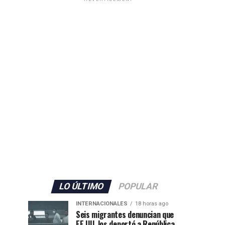
LO ÚLTIMO
POPULAR
INTERNACIONALES
18 horas ago
Seis migrantes denuncian que
EE.UU. los deportó a República