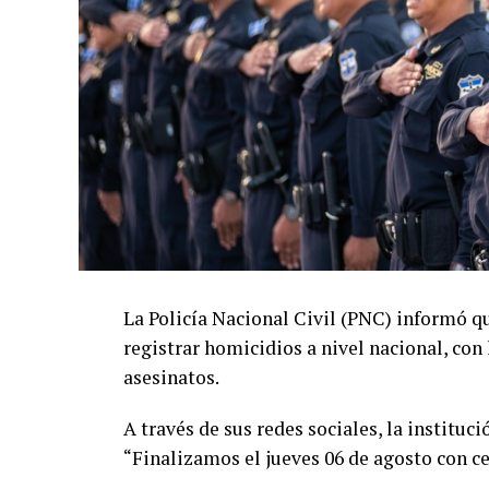
favorables en materia de seguridad.
El ministro de Seguridad, Gustavo Villato
acciones para localizar y capturar a integ
permanezcan activos.
“Todos aquellos que pretendan continuar c
impusieron en el pasado, sepan que ahora
cumplir la ley”, afirmó Villatoro.
El funcionario sostuvo que las autoridades
estructuras criminales y mantener la reduc
últimos años.
La Policía Nacional Civil (PNC) informó qu
registrar homicidios a nivel nacional, con
asesinatos.
A través de sus redes sociales, la instituc
“Finalizamos el jueves 06 de agosto con ce