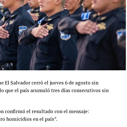
ro, ha reiterado que el Gobierno mantendrá las
rantes de estructuras criminales que aún
on esa cultura de muerte que las pandillas
 tenemos un Estado que será implacable en hacer
 continuarán trabajando para erradicar las
ción de los índices de violencia registrados en los
e El Salvador cerró el jueves 6 de agosto sin
 lo que el país acumuló tres días consecutivos sin
ión confirmó el resultado con el mensaje:
ro homicidios en el país”.