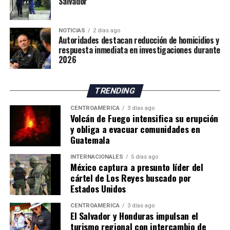
Salvador
La situación mantiene en alerta a las autoridades
españolas, mientras continúan las gestiones para
NOTICIAS
2 días ago
atender la emergencia migratoria y reforzar el control
Autoridades destacan reducción de homicidios y
fronterizo.
respuesta inmediata en investigaciones durante
2026
TRENDING
CENTROAMÉRICA
3 días ago
Volcán de Fuego intensifica su erupción
y obliga a evacuar comunidades en
Guatemala
INTERNACIONALES
5 días ago
México captura a presunto líder del
cártel de Los Reyes buscado por
Estados Unidos
CENTROAMÉRICA
3 días ago
El Salvador y Honduras impulsan el
turismo regional con intercambio de