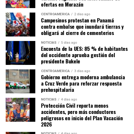
ofertas en Morazán
CENTROAMÉRICA
2 días ago
Campesinos protestan en Panamá
contra embalse que inundará tierras y
obligará al cierre de cementerios
NOTICIAS
5 días ago
Encuesta de la UES: 85 % de habitantes
del occidente aprueba gestión del
presidente Bukele
CENTROAMÉRICA
3 días ago
Gobierno entrega moderna ambulancia
a Cruz Verde para reforzar respuesta
prehospitalaria
NOTICIAS
4 días ago
Protección Civil reporta menos
accidentes, pero más conductores
peligrosos en inicio del Plan Vacación
2026
NOTICIAS
4 días ago