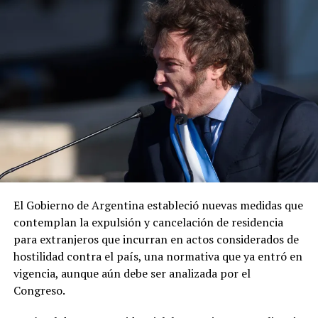
mexicano por la captura del presunto líder criminal.
ADVERTISEMENT
«Envía otro mensaje claro: los delincuentes no tienen
dónde esconderse», expresó el diplomático, quien
añadió que la cooperación entre ambos países para
El Gobierno de Argentina estableció nuevas medidas que
desmantelar los cárteles y llevar ante la justicia a los
contemplan la expulsión y cancelación de residencia
responsables de delitos violentos continúa dando
para extranjeros que incurran en actos considerados de
resultados.
hostilidad contra el país, una normativa que ya entró en
vigencia, aunque aún debe ser analizada por el
Congreso.