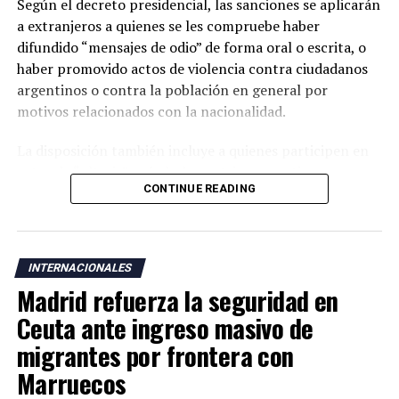
Según el decreto presidencial, las sanciones se aplicarán
a extranjeros a quienes se les compruebe haber
difundido “mensajes de odio” de forma oral o escrita, o
haber promovido actos de violencia contra ciudadanos
argentinos o contra la población en general por
motivos relacionados con la nacionalidad.
La disposición también incluye a quienes participen en
actos de “ultraje” a símbolos patrios argentinos o
CONTINUE READING
incentiven la realización de acciones contempladas
dentro de la nueva normativa.
Argentina mantiene una larga tradición migratoria y su
INTERNACIONALES
Constitución garantiza a los residentes derechos civiles,
Madrid refuerza la seguridad en
además del acceso a servicios como salud, educación y
vivienda bajo determinadas condiciones legales.
Ceuta ante ingreso masivo de
migrantes por frontera con
La medida fue anunciada después de que el presidente
Marruecos
Javier Milei denunciara la existencia de una supuesta