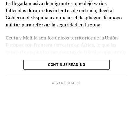
La llegada masiva de migrantes, que dejó varios
su continuidad.
fallecidos durante los intentos de entrada, llevó al
Gobierno de España a anunciar el despliegue de apoyo
militar para reforzar la seguridad en la zona.
Ceuta y Melilla son los únicos territorios de la Unión
Europea con frontera terrestre en África, lo que las
convierte en puntos recurrentes de tránsito migratorio
hacia Europa.
CONTINUE READING
Durante la jornada del jueves, grupos numerosos de
personas continuaron ingresando al territorio español
ADVERTISEMENT
mediante saltos a la valla fronteriza o cruzando por vía
marítima, en una zona que cuenta con apenas 18.5
kilómetros cuadrados de extensión.
Ante la situación, el Ministerio del Interior de España
informó que las Fuerzas Armadas reforzarán a la
Guardia Civilpara contribuir al mantenimiento de la