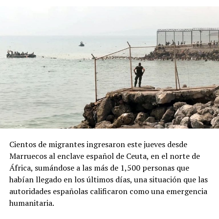
“campaña antiargentina”, señalamiento para el cual no
presentó pruebas públicas, pero que atribuyó a sectores
vinculados con los gobiernos de Brasil y México, así
como al Partido Demócrata de Estados Unidos.
ADVERTISEMENT
Desde la Oficina del Presidente señalaron que el decreto
Cientos de migrantes ingresaron este jueves desde
responde a “recientes manifestaciones de hostilidad
Marruecos al enclave español de Ceuta, en el norte de
contra la República Argentina y los argentinos”, y
África, sumándose a las más de 1,500 personas que
afirmaron que “quien ataque a la República Argentina
habían llegado en los últimos días, una situación que las
no es bienvenido en nuestro país”.
autoridades españolas calificaron como una emergencia
humanitaria.
La normativa deberá ahora pasar por la revisión del
Congreso argentino, que tendrá la última palabra sobre