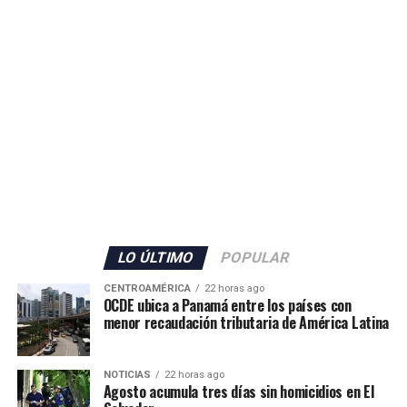
seguridad en Ceuta.
ADVERTISEMENT
El Gobierno español no detalló la cantidad de militares
que serán enviados, pero confirmó también el
incremento del personal de la Guardia Civil con 70
agentes adicionales, que se sumarán a los 80 efectivos ya
LO ÚLTIMO
POPULAR
desplegados en el territorio.
CENTROAMÉRICA
22 horas ago
OCDE ubica a Panamá entre los países con
Además, las autoridades anunciaron el envío de grupos
menor recaudación tributaria de América Latina
de buceadores y embarcaciones del Servicio Marítimo de
la Guardia Civil para apoyar las labores de vigilancia y
NOTICIAS
22 horas ago
respuesta ante nuevos intentos de ingreso irregular.
Agosto acumula tres días sin homicidios en El