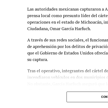
Las autoridades mexicanas capturaron a A
prensa local como presunto líder del cárte
operaciones en el estado de Michoacán, in
Ciudadana, Omar García Harfuch.
A través de sus redes sociales, el funcion
de aprehensión por los delitos de privació
que el Gobierno de Estados Unidos ofrecí
su captura.
Tras el operativo, integrantes del cártel 
incendiaron vehículos en dos municipios d
No obstante, García Harfuch aseguró que l
situación y garantizan la seguridad en la 
CON
Michoacán, considerado uno de los princi