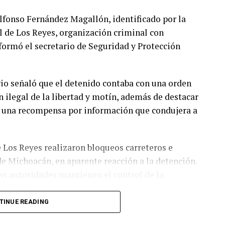
lfonso Fernández Magallón, identificado por la
l de Los Reyes, organización criminal con
formó el secretario de Seguridad y Protección
ario señaló que el detenido contaba con una orden
n ilegal de la libertad y motín, además de destacar
a una recompensa por información que condujera a
de Los Reyes realizaron bloqueos carreteros e
e Michoacán, en aparente reacción a la detención.
as autoridades mantienen el control de la
entidad.
TINUE READING
pales polos agroexportadores de México y sede de