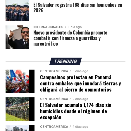
«Felicidades a todas y
El Salvador registra 188 días sin homicidios en
2026
todos los mexicanos por
hacer de México la mejor
INTERNACIONALES
1 día ago
sede y a nuestra Selección
Nuevo presidente de Colombia promete
combatir con firmeza a guerrillas y
Nacional por el gran papel
narcotráfico
que desempeñó», afirmó.
TRENDING
Durante la ceremonia de premiación, la mandataria
CENTROAMÉRICA
5 días ago
Campesinos protestan en Panamá
mexicana entregó el Balón de Oro al mejor jugador del
contra embalse que inundará tierras y
Mundial, reconocimiento que fue otorgado al español
obligará al cierre de cementerios
Rodri. Además, participó en la entrega de medallas a los
futbolistas de ambas selecciones junto al primer
CENTROAMÉRICA
2 días ago
El Salvador acumula 1,174 días sin
ministro de Canadá, Mark Carney; el presidente de
homicidios desde el régimen de
Estados Unidos, Donald Trump; y el presidente de la
excepción
FIFA, Gianni Infantino.
CENTROAMÉRICA
4 días ago