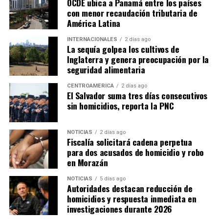
OCDE ubica a Panamá entre los países
con menor recaudación tributaria de
ADVERTISEMENT
América Latina
INTERNACIONALES
2 días ago
La sequía golpea los cultivos de
Inglaterra y genera preocupación por la
seguridad alimentaria
Sheinbaum destacó que la organización conjunta del
CENTROAMÉRICA
2 días ago
torneo demostró la capacidad de cooperación entre los
El Salvador suma tres días consecutivos
sin homicidios, reporta la PNC
tres países anfitriones.
«Cuando trabajamos
NOTICIAS
2 días ago
Fiscalía solicitará cadena perpetua
unidos, somos capaces de
para dos acusados de homicidio y robo
hacer realidad grandes
en Morazán
proyectos y de dejar un
NOTICIAS
5 días ago
Autoridades destacan reducción de
legado de cooperación,
homicidios y respuesta inmediata en
investigaciones durante 2026
amistad y esperanza para