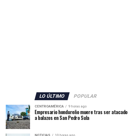
«Terminó la Copa Mundial
de Fútbol 2026. Fue una
gran celebración de
alegría, emoción y unión
entre los pueblos, donde el
deporte volvió a demostrar
su capacidad para acercar
a las naciones», señaló.
Sheinbaum, quien asistió a la final en el MetLife Stadium
LO ÚLTIMO
POPULAR
de Nueva York por invitación del presidente
CENTROAMÉRICA
9 horas ago
estadounidense Donald Trump, también dedicó un
Empresario hondureño muere tras ser atacado
mensaje de reconocimiento a los aficionados mexicanos
a balazos en San Pedro Sula
y a la selección nacional.
NOTICIAS
10 horas ago