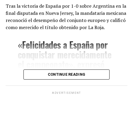
ahora suma un nuevo hito al convertirse en uno de los
Tras la victoria de España por 1-0 sobre Argentina en la
tres mejores ciclistas del Tour y en una de las grandes
final disputada en Nueva Jersey, la mandataria mexicana
promesas del deporte internacional.
reconoció el desempeño del conjunto europeo y calificó
como merecido el título obtenido por La Roja.
«Felicidades a España por
conquistar merecidamente
el campeonato», expresó
Sheinbaum a través de sus
CONTINUE READING
redes sociales.
ADVERTISEMENT
La presidenta también resaltó que la Copa del Mundo
representó un espacio de unión entre distintas naciones
y destacó el impacto del deporte como herramienta de
integración internacional.