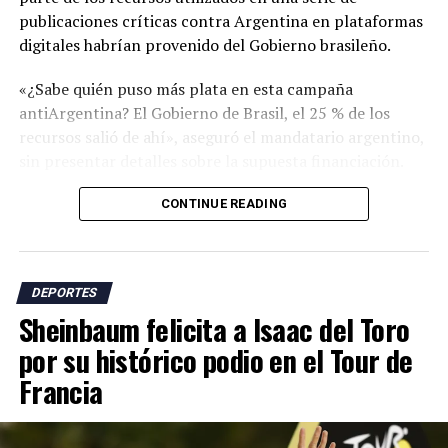
publicaciones críticas contra Argentina en plataformas
digitales habrían provenido del Gobierno brasileño.
«¿Sabe quién puso más plata en esta campaña
antiArgentina? El Gobierno de Brasil, el 25 % de los
recursos salió de ahí», aseguró el mandatario argentino,
sin presentar detalles sobre la supuesta financiación.
Milei se refirió a una campaña de críticas en redes
CONTINUE READING
sociales que incluyó cuestionamientos sobre supuestas
ayudas arbitrales durante el torneo, el respaldo de
funcionarios israelíes a la selección argentina y
DEPORTES
acusaciones sobre presuntas actitudes racistas en el
Sheinbaum felicita a Isaac del Toro
país sudamericano.
por su histórico podio en el Tour de
El presidente argentino sostuvo que los ataques
Francia
responden al papel que, según él, tiene Argentina en la
defensa de nuevas políticas económicas y libertarias en
la región.