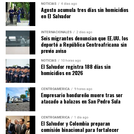
el mundo», afirmó.
NOTICIAS
4 días ago
Agosto acumula tres días sin homicidios
en El Salvador
Con la edición de 2026, México hizo historia al
convertirse en el primer país en albergar tres Copas del
INTERNACIONALES
2 días ago
Seis migrantes denuncian que EE.UU. los
Mundo, después de haber sido sede en 1970 y 1986. En
deportó a República Centroafricana sin
esta ocasión recibió partidos junto con Estados Unidos y
previo aviso
Canadá, en un torneo que estrenó formato con 48
selecciones participantes y 104 encuentros.
NOTICIAS
10 horas ago
El Salvador registra 188 días sin
homicidios en 2026
Las ciudades mexicanas de Ciudad de México,
Guadalajara y Monterrey fueron escenario de 13
partidos, incluido el encuentro inaugural entre México y
CENTROAMÉRICA
9 horas ago
Empresario hondureño muere tras ser
Sudáfrica, disputado el 11 de junio en el Estadio Ciudad
atacado a balazos en San Pedro Sula
de México (Azteca).
CENTROAMÉRICA
1 día ago
El Salvador y Colombia preparan
comisión binacional para fortalecer