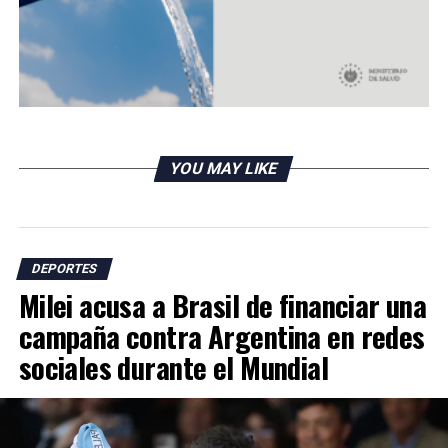
RELATED TOPICS:
UP NEXT
Edu Vargas deja Tigres para unirse al Atlético Mineiro
DON'T MISS
Botafogo escogió a Ramon Díaz como su nuevo
entrenador
YOU MAY LIKE
DEPORTES
Milei acusa a Brasil de financiar una
campaña contra Argentina en redes
sociales durante el Mundial