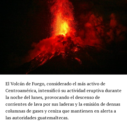
Florentino Chirú, quien pidió que el tribunal actúe con
justicia.
El abogado Santander Tristán Donoso, asesor del
movimiento, explicó que el recurso busca que el decreto
sea declarado «nulo por ilegal». Además, recordó que
anteriormente se presentaron dos demandas de
inconstitucionalidad contra el proyecto del reservorio
de Río Indio, las cuales no fueron admitidas por la Corte
Suprema.
El Volcán de Fuego, considerado el más activo de
ADVERTISEMENT
Centroamérica, intensificó su actividad eruptiva durante
la noche del lunes, provocando el descenso de
corrientes de lava por sus laderas y la emisión de densas
columnas de gases y ceniza que mantienen en alerta a
las autoridades guatemaltecas.
El jurista también informó que la organización solicitó a