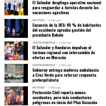
El Salvador despliega operativo nacional
para resguardar a turistas durante las
vacaciones agostinas
NOTICIAS
4 días ago
Encuesta de la UES: 85 % de habitantes
del occidente aprueba gestión del
presidente Bukele
CENTROAMÉRICA
2 días ago
El Salvador y Honduras impulsan el
turismo regional con intercambio de
ofertas en Morazán
CENTROAMÉRICA
2 días ago
Gobierno entrega moderna ambulancia
a Cruz Verde para reforzar respuesta
prehospitalaria
NOTICIAS
2 días ago
Protección Civil reporta menos
accidentes, pero más conductores
peligrosos en inicio del Plan Vacación