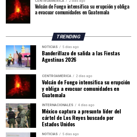
de los servicios de emergencia en la zona.
CENTROAMÉRICA
2 días ago
Volcán de Fuego intensifica su erupción y obliga
a evacuar comunidades en Guatemala
ADVERTISEMENT
TRENDING
NOTICIAS
5 días ago
Banderillazo de salida a las Fiestas
Agostinas 2026
CENTROAMÉRICA
2 días ago
Volcán de Fuego intensifica su erupción
y obliga a evacuar comunidades en
Guatemala
INTERNACIONALES
4 días ago
México captura a presunto líder del
cártel de Los Reyes buscado por
Estados Unidos
NOTICIAS
5 días ago