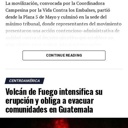
La movilización, convocada por la Coordinadora
Campesina por la Vida Contra los Embalses, partió
desde la Plaza 5 de Mayo y culminó en la sede del
máximo tribunal, donde representantes del movimiento
presentaron una acción contencioso-administrativa de
nulidad contra el decreto ejecutivo que establece un
plazo límite para realizar inhumaciones en los
cementerios que serán afectados por el proyecto.
CONTINUE READING
Durante la protesta, los manifestantes portaron
antorchas y llevaron productos agrícolas como
plátanos, piñas, mangos y limones, que depositaron en
CENTROAMÉRICA
las escalinatas de la Corte como símbolo del impacto
Volcán de Fuego intensifica su
que, aseguran, tendrá la obra sobre sus medios de vida.
erupción y obliga a evacuar
«Hoy vamos a presentar a la Corte un amparo contra
comunidades en Guatemala
ese decreto. Tiene que derogarse. Esto no puede
continuar», declaró a EFE el vicepresidente de la
Coordinadora Campesina contra los Embalses, José