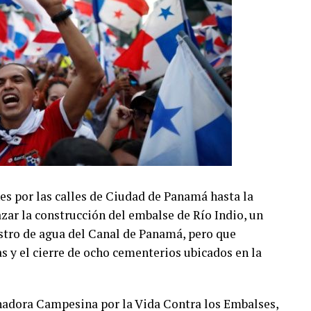
3 % en 2012 a 7.1 % en 2025, mientras que los
minuyeron de 18.7 % a 11.7 % en el mismo período.
desempeño a la amplia cantidad de incentivos y
vo que Panamá mantiene una de las cargas
os beneficios fiscales otorgados a sectores como
á Pacífico, el turismo, las empresas
l sector inmobiliario, el ferrocarril y otras
s por las calles de Ciudad de Panamá hasta la
zar la construcción del embalse de Río Indio, un
Ingresos, Publio R. Cortés Carvajal, calificó el
stro de agua del Canal de Panamá, pero que
ipiélago de exonerados fiscales», al considerar
as y el cierre de ocho cementerios ubicados en la
 evaluaciones sobre su impacto económico y
a tributaria.
nadora Campesina por la Vida Contra los Embalses,