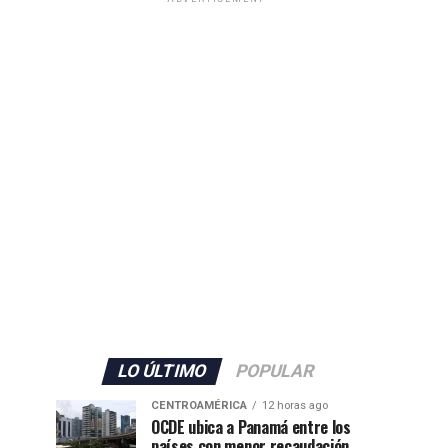
LO ÚLTIMO
POPULAR
CENTROAMÉRICA
12 horas ago
OCDE ubica a Panamá entre los
países con menor recaudación