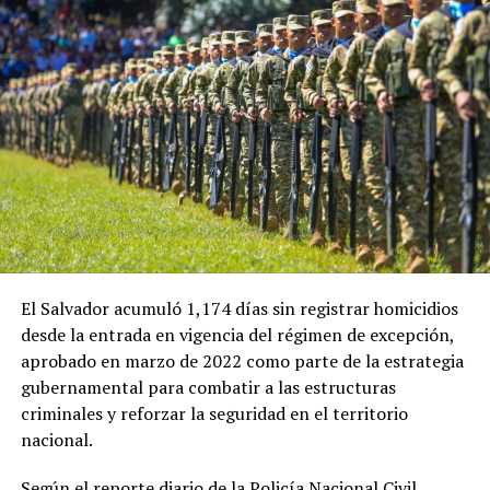
ADVERTISEMENT
En esa ocasión, la ministra de Economía de El Salvador,
María Luisa Hayem, representó al Gobierno salvadoreño
y sostuvo una reunión con Restrepo, en la que se
establecieron algunos acuerdos iniciales que ahora
buscan recibir seguimiento.
El Salvador acumuló 1,174 días sin registrar homicidios
desde la entrada en vigencia del régimen de excepción,
Ulloa también destacó el papel que tendrá el embajador
aprobado en marzo de 2022 como parte de la estrategia
de El Salvador en Colombia, Guillermo Rubio, en el
gubernamental para combatir a las estructuras
impulso de la nueva etapa de cooperación entre ambos
criminales y reforzar la seguridad en el territorio
países.
nacional.
«Instruimos a nuestro embajador en Colombia,
Según el reporte diario de la Policía Nacional Civil