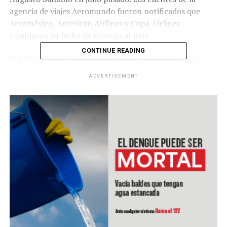
agencia de viajes Aeromundo fueron notificados que
Aeroméxico, American Airlines y Copa Airlines
cambiaron su fecha de retorno al país.
CONTINUE READING
Por el momento solo Spirit Airlines, United Airlines y
Avianca han dicho que volverán a operar el mes próximo.
ADVERTISEMENT
Sin embargo, esta es una situación que puede cambiar
en cualquier momento debido a las problemáticas que
mantienen con el gobierno de Ortega. A la fecha el
Aeropuerto Augusto Sandino opera esporádicamente
vuelos chárter o humanitarios.
RELATED TOPICS:
UP NEXT
Se reabre el turismo en Honduras
DON'T MISS
El Salvador arranca reapertura económica este día