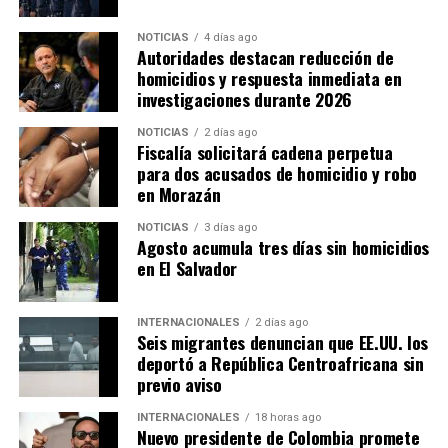
NOTICIAS
4 días ago
Autoridades destacan reducción de
homicidios y respuesta inmediata en
investigaciones durante 2026
NOTICIAS
2 días ago
Fiscalía solicitará cadena perpetua
para dos acusados de homicidio y robo
en Morazán
NOTICIAS
3 días ago
Agosto acumula tres días sin homicidios
en El Salvador
INTERNACIONALES
2 días ago
Seis migrantes denuncian que EE.UU. los
deportó a República Centroafricana sin
previo aviso
INTERNACIONALES
18 horas ago
Nuevo presidente de Colombia promete