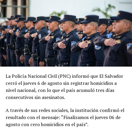
administración, la PNC contabiliza 1,288 jornadas sin
asesinatos.
ADVERTISEMENT
La tendencia también se mantiene durante 2026. En lo
La Policía Nacional Civil (PNC) informó que El Salvador
que va del año, las autoridades reportan 185 días sin
cerró el jueves 6 de agosto sin registrar homicidios a
homicidios, mientras que 2025 también cerró con
nivel nacional, con lo que el país acumuló tres días
indicadores favorables en materia de seguridad.
consecutivos sin asesinatos.
El ministro de Seguridad, Gustavo Villatoro, ha reiterado
A través de sus redes sociales, la institución confirmó el
que el Gobierno mantendrá las acciones para localizar y
resultado con el mensaje: “Finalizamos el jueves 06 de
capturar a integrantes de estructuras criminales que
agosto con cero homicidios en el país”.
aún permanezcan activos.