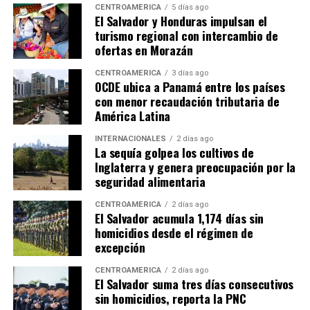
CENTROAMÉRICA
5 días ago
El Salvador y Honduras impulsan el
turismo regional con intercambio de
ofertas en Morazán
CENTROAMÉRICA
3 días ago
OCDE ubica a Panamá entre los países
con menor recaudación tributaria de
América Latina
INTERNACIONALES
2 días ago
La sequía golpea los cultivos de
Inglaterra y genera preocupación por la
seguridad alimentaria
CENTROAMÉRICA
2 días ago
El Salvador acumula 1,174 días sin
homicidios desde el régimen de
excepción
CENTROAMÉRICA
2 días ago
El Salvador suma tres días consecutivos
sin homicidios, reporta la PNC