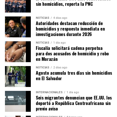
sin homicidios, reporta la PNC
NOTICIAS
4 días ago
Autoridades destacan reducción de
homicidios y respuesta inmediata en
investigaciones durante 2026
NOTICIAS
1 día ago
Fiscalía solicitará cadena perpetua
para dos acusados de homicidio y robo
en Morazán
NOTICIAS
2 días ago
Agosto acumula tres días sin homicidios
en El Salvador
INTERNACIONALES
1 día ago
Seis migrantes denuncian que EE.UU. los
deportó a República Centroafricana sin
previo aviso