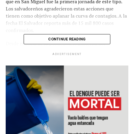
que en San Miguel fue la primera jornada de este tipo.
Los salvadoreños agradecieron estas acciones que
tienen como objetivo aplanar la curva de contagios. A la
fecha El Salvador reporta más de 15 mil 800 casos
confirmados.
CONTINUE READING
Desde el inicio de la pandemia, el gobierno del
presidente Bukele ha realizado 234,086 pruebas de
ADVERTISEMENT
covid-19. Dicha cifra demuestra el compromiso del
gobierno salvadoreño en su lucha por salvaguardar la
vida de la población ante la crisis sanitaria por
coronavirus. Este dato, además, es superior al número de
pruebas realizadas en el resto de países de
Centroamérica.
RELATED TOPICS:
UP NEXT
Más de 60 fallecidos por covid-19 sin identificar fueron
enterrados en Guatemala