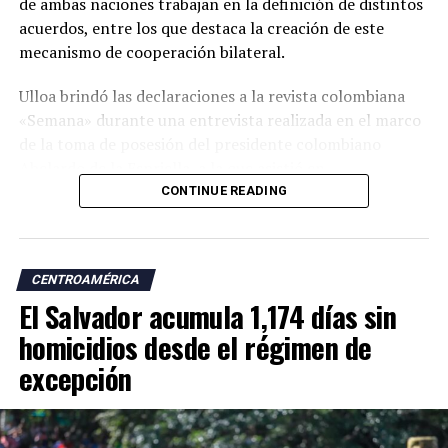
de ambas naciones trabajan en la definición de distintos
acuerdos, entre los que destaca la creación de este
mecanismo de cooperación bilateral.
Ulloa brindó las declaraciones a la revista colombiana
«Semana» durante una entrevista realizada en el marco
de la toma de posesión del presidente colombiano
Abelardo de la Espriella, a la que asistió en
representación del presidente Nayib Bukele.
CONTINUE READING
«En esta visita para asistir a la posesión del presidente
Abelardo de la Espriella trajimos a nuestro equipo de
CENTROAMÉRICA
cancillería para dar continuidad a esos temas. Uno de los
El Salvador acumula 1,174 días sin
acuerdos más importantes es la creación de una
comisión binacional Colombia-El Salvador», afirmó.
homicidios desde el régimen de
excepción
El vicepresidente salvadoreño explicó que el encuentro
con su homólogo colombiano, José Manuel Restrepo,
forma parte de un diálogo bilateral iniciado durante la
toma de posesión de la actual presidenta de Perú.