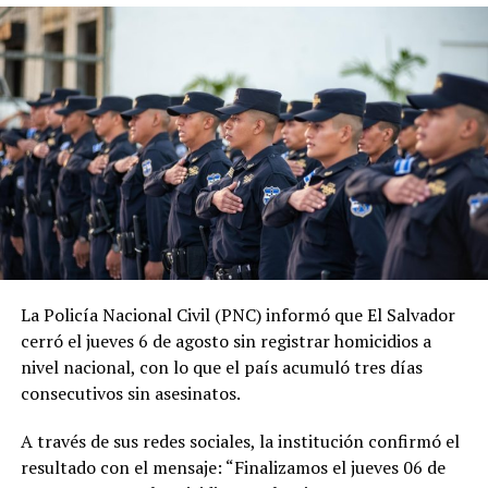
junio de 2019, las estadísticas oficiales muestran una
tendencia descendente en los homicidios. Durante su
administración, la PNC contabiliza 1,288 jornadas sin
asesinatos.
ADVERTISEMENT
La tendencia también se mantiene durante 2026. En lo
La Policía Nacional Civil (PNC) informó que El Salvador
que va del año, las autoridades reportan 185 días sin
cerró el jueves 6 de agosto sin registrar homicidios a
homicidios, mientras que 2025 también cerró con
nivel nacional, con lo que el país acumuló tres días
indicadores favorables en materia de seguridad.
consecutivos sin asesinatos.
El ministro de Seguridad, Gustavo Villatoro, ha reiterado
A través de sus redes sociales, la institución confirmó el
que el Gobierno mantendrá las acciones para localizar y
resultado con el mensaje: “Finalizamos el jueves 06 de
capturar a integrantes de estructuras criminales que