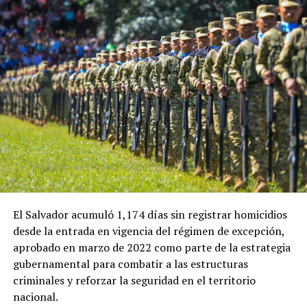
ADVERTISEMENT
En esa ocasión, la ministra de Economía de El Salvador,
María Luisa Hayem, representó al Gobierno salvadoreño
y sostuvo una reunión con Restrepo, en la que se
establecieron algunos acuerdos iniciales que ahora
buscan recibir seguimiento.
El Salvador acumuló 1,174 días sin registrar homicidios
desde la entrada en vigencia del régimen de excepción,
Ulloa también destacó el papel que tendrá el embajador
aprobado en marzo de 2022 como parte de la estrategia
de El Salvador en Colombia, Guillermo Rubio, en el
gubernamental para combatir a las estructuras
impulso de la nueva etapa de cooperación entre ambos
criminales y reforzar la seguridad en el territorio
países.
nacional.