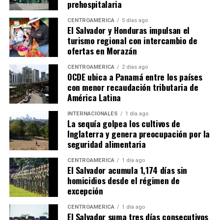
prehospitalaria
CENTROAMÉRICA
5 días ago
El Salvador y Honduras impulsan el
turismo regional con intercambio de
ofertas en Morazán
CENTROAMÉRICA
2 días ago
OCDE ubica a Panamá entre los países
con menor recaudación tributaria de
América Latina
INTERNACIONALES
1 día ago
La sequía golpea los cultivos de
Inglaterra y genera preocupación por la
seguridad alimentaria
CENTROAMÉRICA
1 día ago
El Salvador acumula 1,174 días sin
homicidios desde el régimen de
excepción
CENTROAMÉRICA
1 día ago
El Salvador suma tres días consecutivos