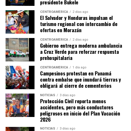
presidente Bukele
CENTROAMÉRICA
2 días ago
El Salvador y Honduras impulsan el
turismo regional con intercambio de
ofertas en Morazán
CENTROAMÉRICA
2 días ago
Gobierno entrega moderna ambulancia
a Cruz Verde para reforzar respuesta
prehospitalaria
CENTROAMÉRICA
1 día ago
Campesinos protestan en Panamá
contra embalse que inundará tierras y
obligará al cierre de cementerios
NOTICIAS
3 días ago
Protección Civil reporta menos
accidentes, pero más conductores
peligrosos en inicio del Plan Vacación
2026
NOTICIAS
3 días ago