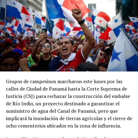
panameña disminuyó de 11.9 % a 11.3 % del PIB, en
contraste con el incremento de 0.2 puntos
porcentuales registrado por el promedio regional.
ADVERTISEMENT
Grupos de campesinos marcharon este lunes por las
Los datos coinciden con las estadísticas del Ministerio
calles de Ciudad de Panamá hasta la Corte Suprema de
de Economía y Finanzas (MEF), que muestran una
Justicia (CSJ) para rechazar la construcción del embalse
tendencia descendente en los ingresos del Gobierno
de Río Indio, un proyecto destinado a garantizar el
Central. La relación entre los ingresos tributarios y el
suministro de agua del Canal de Panamá, pero que
PIB pasó de 13 % en 2012 a 7.1 % en 2025, mientras que
implicará la inundación de tierras agrícolas y el cierre de
los ingresos totales del Gobierno Central disminuyeron
ocho cementerios ubicados en la zona de influencia.
de 18.7 % a 11.7 % en el mismo período.