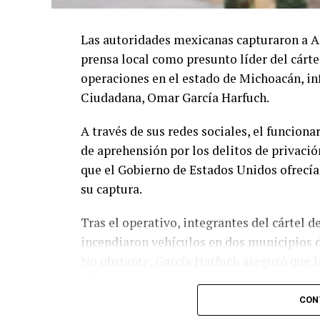
Las autoridades mexicanas capturaron a A
prensa local como presunto líder del cárte
operaciones en el estado de Michoacán, in
Ciudadana, Omar García Harfuch.
A través de sus redes sociales, el funcion
de aprehensión por los delitos de privació
que el Gobierno de Estados Unidos ofrecí
su captura.
Tras el operativo, integrantes del cártel 
incendiaron vehículos en dos municipios d
No obstante, García Harfuch aseguró que l
situación y garantizan la seguridad en la 
CON
Michoacán, considerado uno de los princi