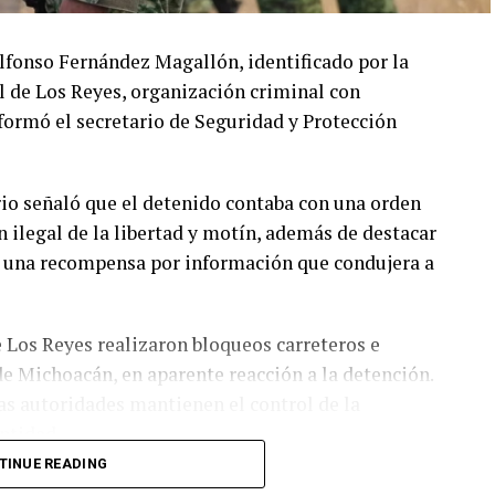
lfonso Fernández Magallón, identificado por la
l de Los Reyes, organización criminal con
formó el secretario de Seguridad y Protección
ario señaló que el detenido contaba con una orden
n ilegal de la libertad y motín, además de destacar
a una recompensa por información que condujera a
de Los Reyes realizaron bloqueos carreteros e
e Michoacán, en aparente reacción a la detención.
as autoridades mantienen el control de la
entidad.
TINUE READING
pales polos agroexportadores de México y sede de