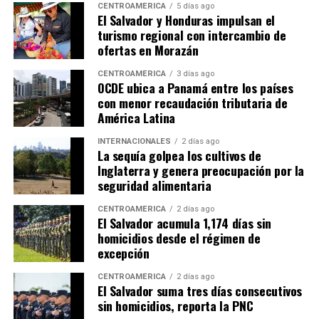
CENTROAMÉRICA
5 días ago
El Salvador y Honduras impulsan el
turismo regional con intercambio de
ofertas en Morazán
CENTROAMÉRICA
3 días ago
OCDE ubica a Panamá entre los países
con menor recaudación tributaria de
América Latina
INTERNACIONALES
2 días ago
La sequía golpea los cultivos de
Inglaterra y genera preocupación por la
seguridad alimentaria
CENTROAMÉRICA
2 días ago
El Salvador acumula 1,174 días sin
homicidios desde el régimen de
excepción
CENTROAMÉRICA
2 días ago
El Salvador suma tres días consecutivos
sin homicidios, reporta la PNC