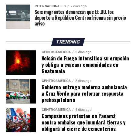
deberán adaptar sus métodos de trabajo y buscar nuevas
INTERNACIONALES
2 días ago
oportunidades para mantener la actividad frente al
Seis migrantes denuncian que EE.UU. los
cambio climático.
deportó a República Centroafricana sin previo
aviso
El impacto de la sequía pone de manifiesto los desafíos
que enfrenta la agricultura británica, tanto por la
TRENDING
reducción de los rendimientos como por los posibles
efectos sobre los precios y el suministro de productos
CENTROAMÉRICA
5 días ago
Volcán de Fuego intensifica su erupción
agrícolas en los próximos meses.
y obliga a evacuar comunidades en
Guatemala
CENTROAMÉRICA
5 días ago
Gobierno entrega moderna ambulancia
a Cruz Verde para reforzar respuesta
prehospitalaria
CENTROAMÉRICA
4 días ago
Campesinos protestan en Panamá
contra embalse que inundará tierras y
obligará al cierre de cementerios