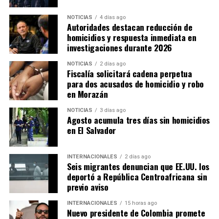
NOTICIAS
4 días ago
Autoridades destacan reducción de
homicidios y respuesta inmediata en
investigaciones durante 2026
NOTICIAS
2 días ago
Fiscalía solicitará cadena perpetua
para dos acusados de homicidio y robo
en Morazán
NOTICIAS
3 días ago
Agosto acumula tres días sin homicidios
en El Salvador
INTERNACIONALES
2 días ago
Seis migrantes denuncian que EE.UU. los
deportó a República Centroafricana sin
previo aviso
INTERNACIONALES
15 horas ago
Nuevo presidente de Colombia promete