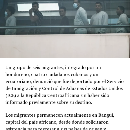
El cambio de Gobierno genera expectativas y
preocupación entre sectores de la población debido al
discurso de seguridad del nuevo presidente.
ADVERTISEMENT
Un grupo de seis migrantes, integrado por un
hondureño, cuatro ciudadanos cubanos y un
«Por los anuncios que ha hecho se nota que va a ser
ecuatoriano, denunció que fue deportado por el Servicio
como de una mano fuerte, ojalá que no vaya a haber una
de Inmigración y Control de Aduanas de Estados Unidos
nueva violencia», declaró a AFP Óscar Obando, un
(ICE) a la República Centroafricana sin haber sido
trabajador de 67 años que se dedica a redactar
informado previamente sobre su destino.
documentos en las calles de Cali utilizando una máquina
de escribir.
Los migrantes permanecen actualmente en Bangui,
capital del país africano, desde donde solicitaron
De la Espriella, quien utiliza el sobrenombre de «El
asistencia para regresar a sus países de origen y