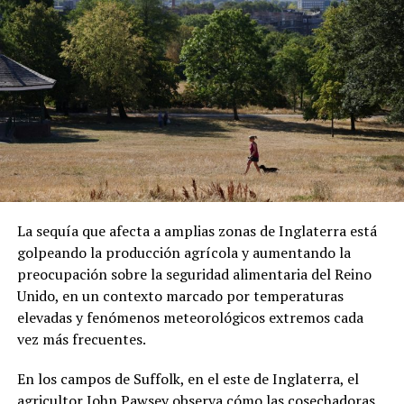
ADVERTISEMENT
Sánchez también denunció que los migrantes fueron
presionados para abordar el vuelo. Las declaraciones
forman parte de su testimonio y no han sido
La sequía que afecta a amplias zonas de Inglaterra está
confirmadas de manera independiente.
golpeando la producción agrícola y aumentando la
preocupación sobre la seguridad alimentaria del Reino
Una vez en República Centroafricana, las autoridades
Unido, en un contexto marcado por temperaturas
locales les comunicaron que podrían permanecer
elevadas y fenómenos meteorológicos extremos cada
temporalmente en el país bajo un visado. Sin embargo,
vez más frecuentes.
Sánchez aseguró que existen restricciones para
abandonar el hotel donde se encuentran alojados.
En los campos de Suffolk, en el este de Inglaterra, el
agricultor John Pawsey observa cómo las cosechadoras