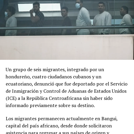
El cambio de Gobierno genera expectativas y
preocupación entre sectores de la población debido al
discurso de seguridad del nuevo presidente.
ADVERTISEMENT
Un grupo de seis migrantes, integrado por un
hondureño, cuatro ciudadanos cubanos y un
«Por los anuncios que ha hecho se nota que va a ser
ecuatoriano, denunció que fue deportado por el Servicio
como de una mano fuerte, ojalá que no vaya a haber una
de Inmigración y Control de Aduanas de Estados Unidos
nueva violencia», declaró a AFP Óscar Obando, un
(ICE) a la República Centroafricana sin haber sido
trabajador de 67 años que se dedica a redactar
informado previamente sobre su destino.
documentos en las calles de Cali utilizando una máquina
de escribir.
Los migrantes permanecen actualmente en Bangui,
capital del país africano, desde donde solicitaron
De la Espriella, quien utiliza el sobrenombre de «El
asistencia para regresar a sus países de origen y