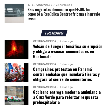
deberán adaptar sus métodos de trabajo y buscar nuevas
INTERNACIONALES
22 horas ago
oportunidades para mantener la actividad frente al
Seis migrantes denuncian que EE.UU. los
cambio climático.
deportó a República Centroafricana sin previo
aviso
El impacto de la sequía pone de manifiesto los desafíos
que enfrenta la agricultura británica, tanto por la
TRENDING
reducción de los rendimientos como por los posibles
efectos sobre los precios y el suministro de productos
CENTROAMÉRICA
4 días ago
Volcán de Fuego intensifica su erupción
agrícolas en los próximos meses.
y obliga a evacuar comunidades en
Guatemala
CENTROAMÉRICA
3 días ago
Campesinos protestan en Panamá
contra embalse que inundará tierras y
obligará al cierre de cementerios
CENTROAMÉRICA
4 días ago
Gobierno entrega moderna ambulancia
a Cruz Verde para reforzar respuesta
prehospitalaria