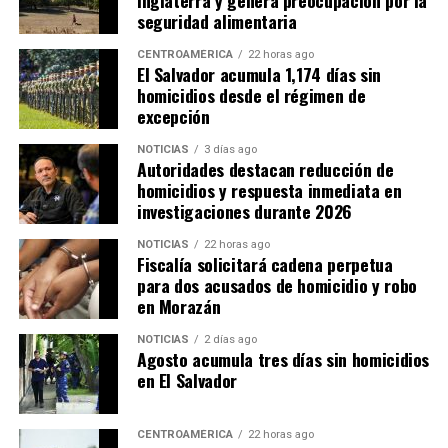
Inglaterra y genera preocupación por la
seguridad alimentaria
CENTROAMÉRICA
22 horas ago
El Salvador acumula 1,174 días sin
homicidios desde el régimen de
excepción
NOTICIAS
3 días ago
Autoridades destacan reducción de
homicidios y respuesta inmediata en
investigaciones durante 2026
NOTICIAS
22 horas ago
Fiscalía solicitará cadena perpetua
para dos acusados de homicidio y robo
en Morazán
NOTICIAS
2 días ago
Agosto acumula tres días sin homicidios
en El Salvador
CENTROAMÉRICA
22 horas ago