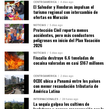
CENTROAMÉRICA
4 días ago
El Salvador y Honduras impulsan el
turismo regional con intercambio de
ofertas en Morazán
NOTICIAS
5 días ago
Protección Civil reporta menos
accidentes, pero más conductores
peligrosos en inicio del Plan Vacación
2026
NOTICIAS
5 días ago
Fiscalía destruye 6.6 toneladas de
cocaína valoradas en casi $167 millones
CENTROAMÉRICA
2 días ago
OCDE ubica a Panamá entre los países
con menor recaudación tributaria de
América Latina
INTERNACIONALES
24 horas ago
La sequía golpea los cultivos de