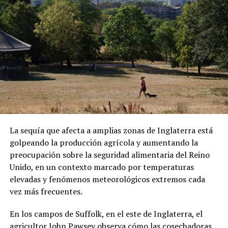
ADVERTISEMENT
Sánchez también denunció que los migrantes fueron
presionados para abordar el vuelo. Las declaraciones
forman parte de su testimonio y no han sido
La sequía que afecta a amplias zonas de Inglaterra está
confirmadas de manera independiente.
golpeando la producción agrícola y aumentando la
preocupación sobre la seguridad alimentaria del Reino
Una vez en República Centroafricana, las autoridades
Unido, en un contexto marcado por temperaturas
locales les comunicaron que podrían permanecer
elevadas y fenómenos meteorológicos extremos cada
temporalmente en el país bajo un visado. Sin embargo,
vez más frecuentes.
Sánchez aseguró que existen restricciones para
abandonar el hotel donde se encuentran alojados.
En los campos de Suffolk, en el este de Inglaterra, el
agricultor John Pawsey observa cómo las cosechadoras