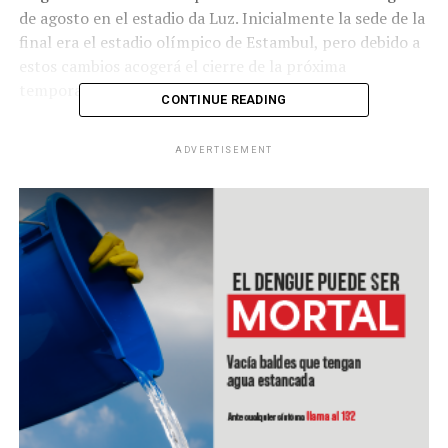
de agosto en el estadio da Luz. Inicialmente la sede de la
final era el estadio olímpico de Estambul, pero debido a
estos cambios acogerá el cierre de la próxima
temporada.
CONTINUE READING
RELATED TOPICS:
ADVERTISEMENT
UP NEXT
WhatsApp estrena servicio de pagos digitales en Brasil
DON'T MISS
Twitter permitirá enviar mensajes de voz de 140
segundos