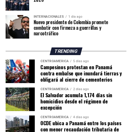
climáticas. Sin embargo, considera que los productores
deberán adaptar sus métodos de trabajo y buscar nuevas
INTERNACIONALES
1 día ago
oportunidades para mantener la actividad frente al
Nuevo presidente de Colombia promete
cambio climático.
combatir con firmeza a guerrillas y
narcotráfico
El impacto de la sequía pone de manifiesto los desafíos
que enfrenta la agricultura británica, tanto por la
TRENDING
reducción de los rendimientos como por los posibles
efectos sobre los precios y el suministro de productos
CENTROAMÉRICA
5 días ago
Campesinos protestan en Panamá
agrícolas en los próximos meses.
contra embalse que inundará tierras y
obligará al cierre de cementerios
CENTROAMÉRICA
2 días ago
El Salvador acumula 1,174 días sin
homicidios desde el régimen de
excepción
CENTROAMÉRICA
4 días ago
OCDE ubica a Panamá entre los países
con menor recaudación tributaria de