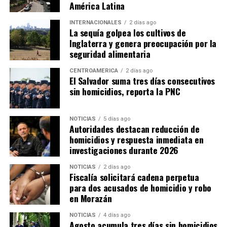
América Latina
INTERNACIONALES
2 días ago
La sequía golpea los cultivos de
Inglaterra y genera preocupación por la
seguridad alimentaria
CENTROAMÉRICA
2 días ago
El Salvador suma tres días consecutivos
sin homicidios, reporta la PNC
NOTICIAS
5 días ago
Autoridades destacan reducción de
homicidios y respuesta inmediata en
investigaciones durante 2026
NOTICIAS
2 días ago
Fiscalía solicitará cadena perpetua
para dos acusados de homicidio y robo
en Morazán
NOTICIAS
4 días ago
Agosto acumula tres días sin homicidios