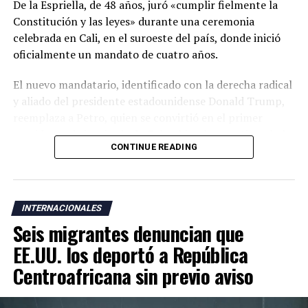
De la Espriella, de 48 años, juró «cumplir fielmente la
Constitución y las leyes» durante una ceremonia
celebrada en Cali, en el suroeste del país, donde inició
oficialmente un mandato de cuatro años.
El nuevo mandatario, identificado con la derecha radical
y aliado del presidente estadounidense Donald Trump,
reemplaza a Petro, quien se convirtió en el primer
presidente de izquierda de Colombia y ha cuestionado la
CONTINUE READING
legitimidad de la elección de su sucesor al denunciar un
supuesto fraude electoral que no ha sido respaldado por
las autoridades.
INTERNACIONALES
La ceremonia de investidura se realizó en Cali, una
Seis migrantes denuncian que
ciudad cercana a zonas donde operan grupos armados
responsables de una escalada de violencia que ha
EE.UU. los deportó a República
golpeado al país durante los últimos años. De la
Centroafricana sin previo aviso
Espriella también rompió con la tradición de celebrar la
toma de posesión en Bogotá y optó por una ceremonia