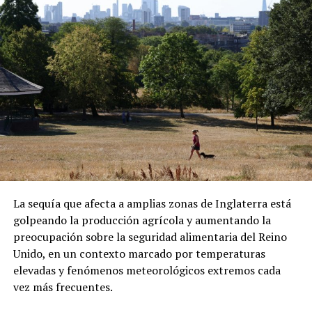
derechos”, sostuvo durante una videollamada desde la
ADVERTISEMENT
capital centroafricana.
ADVERTISEMENT
Sánchez también denunció que los migrantes fueron
presionados para abordar el vuelo. Las declaraciones
forman parte de su testimonio y no han sido
La sequía que afecta a amplias zonas de Inglaterra está
confirmadas de manera independiente.
golpeando la producción agrícola y aumentando la
preocupación sobre la seguridad alimentaria del Reino
Una vez en República Centroafricana, las autoridades
Unido, en un contexto marcado por temperaturas
locales les comunicaron que podrían permanecer
elevadas y fenómenos meteorológicos extremos cada
temporalmente en el país bajo un visado. Sin embargo,
vez más frecuentes.
Sánchez aseguró que existen restricciones para
abandonar el hotel donde se encuentran alojados.