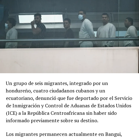
marcada por referencias religiosas.
El cambio de Gobierno genera expectativas y
preocupación entre sectores de la población debido al
discurso de seguridad del nuevo presidente.
ADVERTISEMENT
Un grupo de seis migrantes, integrado por un
hondureño, cuatro ciudadanos cubanos y un
«Por los anuncios que ha hecho se nota que va a ser
ecuatoriano, denunció que fue deportado por el Servicio
como de una mano fuerte, ojalá que no vaya a haber una
de Inmigración y Control de Aduanas de Estados Unidos
nueva violencia», declaró a AFP Óscar Obando, un
(ICE) a la República Centroafricana sin haber sido
trabajador de 67 años que se dedica a redactar
informado previamente sobre su destino.
documentos en las calles de Cali utilizando una máquina
de escribir.
Los migrantes permanecen actualmente en Bangui,