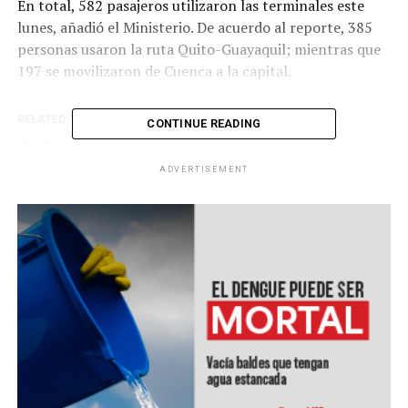
En total, 582 pasajeros utilizaron las terminales este
lunes, añadió el Ministerio. De acuerdo al reporte, 385
personas usaron la ruta Quito-Guayaquil; mientras que
197 se movilizaron de Cuenca a la capital.
RELATED TOPICS:
CONTINUE READING
UP NEXT
Estados Unidos y China sostendrán encuentro de alto
ADVERTISEMENT
nivel en Hawái
DON'T MISS
Beijing retoma estrictas medidas de confinamiento por
rebrote de COVID-19