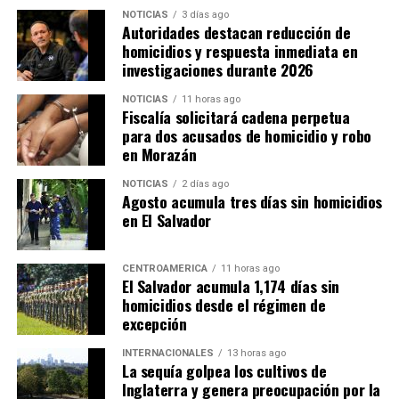
pierden aproximadamente 900 millones de dólares en
NOTICIAS
3 días ago
ingresos fiscales. Bajo esa estimación, la reducción de
Autoridades destacan reducción de
homicidios y respuesta inmediata en
cerca de cinco puntos porcentuales en la capacidad
investigaciones durante 2026
recaudatoria durante los últimos 15 años representaría
pérdidas cercanas a 4,500 millones de dólares anuales
NOTICIAS
11 horas ago
para las finanzas públicas.
Fiscalía solicitará cadena perpetua
para dos acusados de homicidio y robo
en Morazán
NOTICIAS
2 días ago
Agosto acumula tres días sin homicidios
en El Salvador
CENTROAMÉRICA
11 horas ago
El Salvador acumula 1,174 días sin
homicidios desde el régimen de
excepción
INTERNACIONALES
13 horas ago
La sequía golpea los cultivos de
Inglaterra y genera preocupación por la