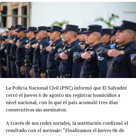
junio de 2019, las estadísticas oficiales muestran una
tendencia descendente en los homicidios. Durante su
administración, la PNC contabiliza 1,288 jornadas sin
asesinatos.
ADVERTISEMENT
La tendencia también se mantiene durante 2026. En lo
La Policía Nacional Civil (PNC) informó que El Salvador
que va del año, las autoridades reportan 185 días sin
cerró el jueves 6 de agosto sin registrar homicidios a
homicidios, mientras que 2025 también cerró con
nivel nacional, con lo que el país acumuló tres días
indicadores favorables en materia de seguridad.
consecutivos sin asesinatos.
El ministro de Seguridad, Gustavo Villatoro, ha reiterado
A través de sus redes sociales, la institución confirmó el
que el Gobierno mantendrá las acciones para localizar y
resultado con el mensaje: “Finalizamos el jueves 06 de
capturar a integrantes de estructuras criminales que