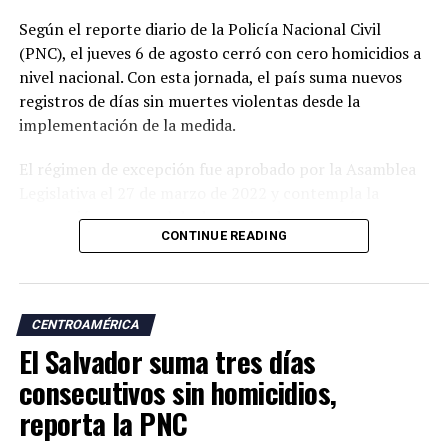
Según el reporte diario de la Policía Nacional Civil
(PNC), el jueves 6 de agosto cerró con cero homicidios a
nivel nacional. Con esta jornada, el país suma nuevos
registros de días sin muertes violentas desde la
implementación de la medida.
El régimen de excepción fue aprobado por la Asamblea
Legislativa el 27 de marzo de 2022 y contempla la
suspensión temporal de determinadas garantías
CONTINUE READING
constitucionales, lo que amplió las facultades de las
autoridades para realizar capturas de personas
señaladas de pertenecer a estructuras criminales.
CENTROAMÉRICA
Las autoridades atribuyen a esta estrategia una
El Salvador suma tres días
reducción significativa de los homicidios y de otros
delitos como las extorsiones y los robos.
consecutivos sin homicidios,
reporta la PNC
Desde la llegada de Nayib Bukele a la Presidencia, en