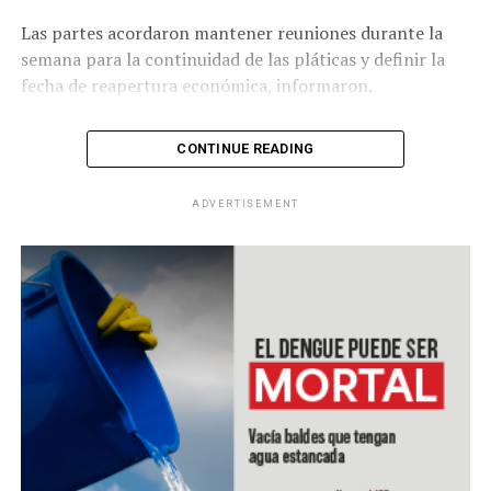
Las partes acordaron mantener reuniones durante la
semana para la continuidad de las pláticas y definir la
fecha de reapertura económica, informaron.
CONTINUE READING
RELATED TOPICS:
ADVERTISEMENT
UP NEXT
Embajada de Estados Unidos en El Salvador dona
mascarillas quirúrgicas
DON'T MISS
Costa Rica enfrenta segunda ola de Covid-19