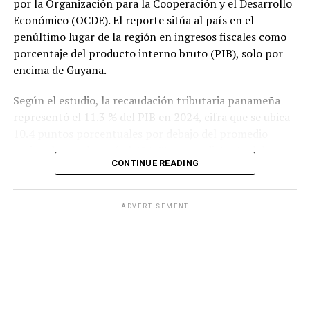
por la Organización para la Cooperación y el Desarrollo
Económico (OCDE). El reporte sitúa al país en el
penúltimo lugar de la región en ingresos fiscales como
porcentaje del producto interno bruto (PIB), solo por
encima de Guyana.
Según el estudio, la recaudación tributaria panameña
representó el 11.3 % del PIB en 2024, cifra que se ubica
10.4 puntos porcentuales por debajo del promedio
regional, que alcanzó el 21.7 %, y muy distante del
CONTINUE READING
promedio de los países miembros de la OCDE, que fue
del 34.1 %.
ADVERTISEMENT
El informe también evidencia un deterioro en la
capacidad recaudatoria del país durante las últimas dos
décadas. Entre 2000 y 2024, la carga tributaria cayó de
15 % a 11.3 % del PIB, una reducción de 3.7 puntos
porcentuales, mientras que el promedio de América
Latina y el Caribe aumentó de 16.8 % a 21.7 % en el