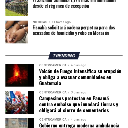
El Salvador acumula 1,174 días sin homicidios
desde el régimen de excepción
de 18.7 % a 11.7 % en el mismo período.
Especialistas consultados atribuyen este desempeño a la
NOTICIAS
11 horas ago
amplia cantidad de incentivos y exoneraciones fiscales
Fiscalía solicitará cadena perpetua para dos
vigentes en el país.
acusados de homicidio y robo en Morazán
El economista Aristides Hernández sostuvo que Panamá
mantiene una de las cargas tributarias más bajas del
TRENDING
mundo debido a los beneficios fiscales otorgados a
sectores como los puertos, la Zona Libre de Colón,
CENTROAMÉRICA
4 días ago
Volcán de Fuego intensifica su erupción
Panamá Pacífico, el turismo, las empresas
y obliga a evacuar comunidades en
multinacionales, las energías renovables, el sector
Guatemala
inmobiliario, el ferrocarril y otras actividades
económicas.
CENTROAMÉRICA
3 días ago
Campesinos protestan en Panamá
contra embalse que inundará tierras y
En la misma línea, el exdirector general de Ingresos,
obligará al cierre de cementerios
Publio R. Cortés Carvajal, calificó el sistema tributario
panameño como un «archipiélago de exonerados
CENTROAMÉRICA
4 días ago
Gobierno entrega moderna ambulancia
fiscales», al considerar que numerosos incentivos