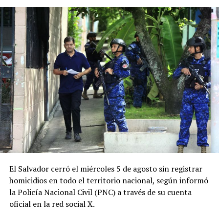
presuntamente lo esperaba Mata Reyes, quien lo habría
ADVERTISEMENT
atacado con un golpe en la cabeza.
Según la FGR, después de la agresión los acusados
habrían robado US$11,200 en efectivo, rociado gasolina
sobre el cuerpo de la víctima y posteriormente le
prendieron fuego antes de abandonar la escena. Las
investigaciones también señalan que los sospechosos
dejaron el vehículo de la víctima en otro lugar y se
deshicieron de su teléfono celular para dificultar las
pesquisas.
ADVERTISEMENT
El Salvador cerró el miércoles 5 de agosto sin registrar
homicidios en todo el territorio nacional, según informó
la Policía Nacional Civil (PNC) a través de su cuenta
oficial en la red social X.