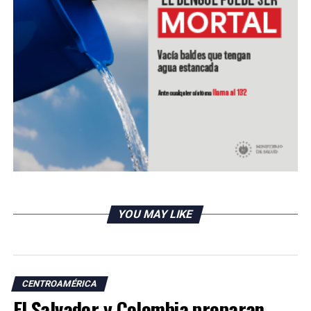
Esta baja es atribuida a la estrategia de seguridad del
presidente Nayib Bukele, con el Plan Control Territorial.
El ministerio de Seguridad y Justicia también informo de
la disminución del 15.5% en los desaparecidos, en el
periodo de junio a diciembre de 2019 comparado con el
mismo periodo de 2018.
RELATED TOPICS:
UP NEXT
Gobierno de El Salvador gestiona validación de boletos
de salvadoreños que no retornaron con líneas aéreas
YOU MAY LIKE
DON'T MISS
Vuelo humanitario trae a salvadoreños procedentes de
Panamá
CENTROAMÉRICA
El Salvador y Colombia preparan