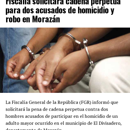
Fiscalía solicitará cadena perpetua
comisión binacional Colombia-El Salvador», afirmó.
para dos acusados de homicidio y
robo en Morazán
El vicepresidente salvadoreño explicó que el encuentro
con su homólogo colombiano, José Manuel Restrepo,
forma parte de un diálogo bilateral iniciado durante la
toma de posesión de la actual presidenta de Perú.
ADVERTISEMENT
En esa ocasión, la ministra de Economía de El Salvador,
La Fiscalía General de la República (FGR) informó que
María Luisa Hayem, representó al Gobierno salvadoreño
solicitará la pena de cadena perpetua contra dos
y sostuvo una reunión con Restrepo, en la que se
hombres acusados de participar en el homicidio de un
establecieron algunos acuerdos iniciales que ahora
adulto mayor ocurrido en el municipio de El Divisadero,
buscan recibir seguimiento.