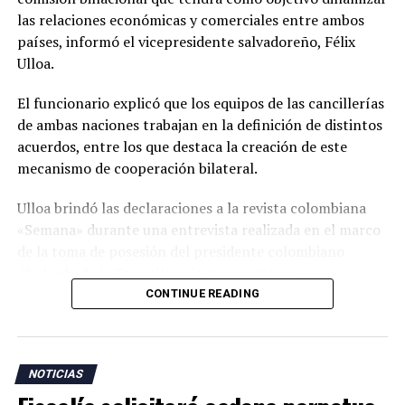
las relaciones económicas y comerciales entre ambos
países, informó el vicepresidente salvadoreño, Félix
Ulloa.
El funcionario explicó que los equipos de las cancillerías
de ambas naciones trabajan en la definición de distintos
acuerdos, entre los que destaca la creación de este
mecanismo de cooperación bilateral.
Ulloa brindó las declaraciones a la revista colombiana
«Semana» durante una entrevista realizada en el marco
de la toma de posesión del presidente colombiano
Abelardo de la Espriella, a la que asistió en
representación del presidente Nayib Bukele.
CONTINUE READING
«En esta visita para asistir a la posesión del presidente
Abelardo de la Espriella trajimos a nuestro equipo de
NOTICIAS
cancillería para dar continuidad a esos temas. Uno de los
acuerdos más importantes es la creación de una