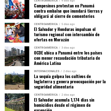
CENTROAMÉRICA
4 días ago
Campesinos protestan en Panamá
contra embalse que inundará tierras y
obligará al cierre de cementerios
CENTROAMÉRICA
5 días ago
El Salvador y Honduras impulsan el
turismo regional con intercambio de
ofertas en Morazán
CENTROAMÉRICA
3 días ago
OCDE ubica a Panamá entre los países
con menor recaudación tributaria de
América Latina
INTERNACIONALES
2 días ago
La sequía golpea los cultivos de
Inglaterra y genera preocupación por la
seguridad alimentaria
CENTROAMÉRICA
2 días ago
El Salvador acumula 1,174 días sin
homicidios desde el régimen de
excepción