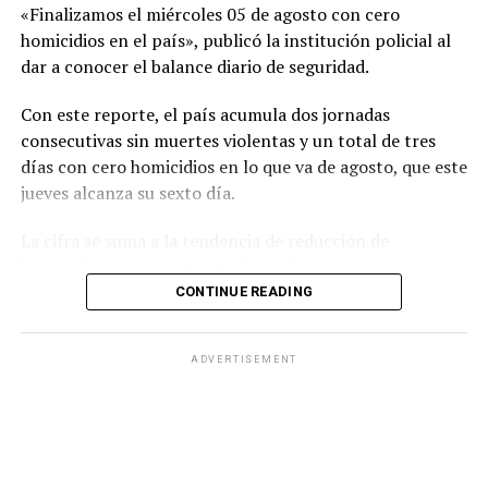
La Fiscalía aseguró que presentará la acusación
«Finalizamos el miércoles 05 de agosto con cero
correspondiente y solicitará la pena máxima
homicidios en el país», publicó la institución policial al
contemplada por la legislación salvadoreña para este
dar a conocer el balance diario de seguridad.
caso.
Con este reporte, el país acumula dos jornadas
Por su parte, la Policía Nacional Civil afirmó que el caso
consecutivas sin muertes violentas y un total de tres
refleja la respuesta de las instituciones de seguridad
días con cero homicidios en lo que va de agosto, que este
ante este tipo de delitos y reiteró que las personas
jueves alcanza su sexto día.
responsables de atentar contra la vida enfrentarán el
La cifra se suma a la tendencia de reducción de
proceso judicial correspondiente.
homicidios que las autoridades atribuyen a las
estrategias de seguridad implementadas en los últimos
CONTINUE READING
años.
ADVERTISEMENT
Como referencia histórica, el 5 de agosto de 2018 —
antes del primer año de gobierno del presidente Nayib
Bukele— las autoridades registraron nueve homicidios
en el país durante esa jornada.