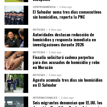
CENTROAMÉRICA
2 días ago
El Salvador suma tres días consecutivos
sin homicidios, reporta la PNC
NOTICIAS
4 días ago
Autoridades destacan reducción de
homicidios y respuesta inmediata en
investigaciones durante 2026
NOTICIAS
2 días ago
Fiscalía solicitará cadena perpetua
para dos acusados de homicidio y robo
en Morazán
NOTICIAS
3 días ago
Agosto acumula tres días sin homicidios
en El Salvador
INTERNACIONALES
2 días ago
Seis migrantes denuncian que EE.UU. los