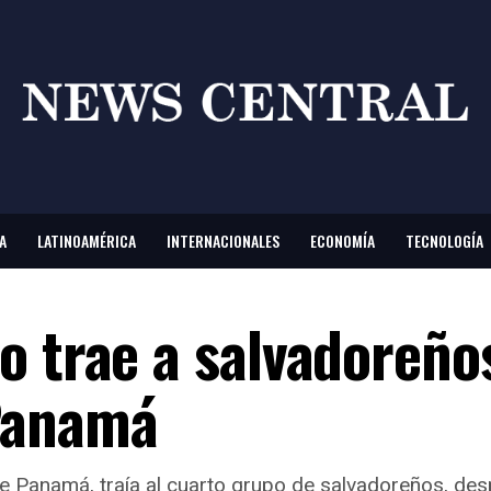
A
LATINOAMÉRICA
INTERNACIONALES
ECONOMÍA
TECNOLOGÍA
o trae a salvadoreño
Panamá
 de Panamá, traía al cuarto grupo de salvadoreños, d