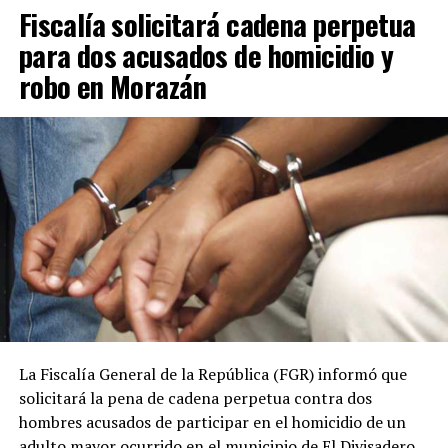
Fiscalía solicitará cadena perpetua
acuerdos más importantes es la creación de una
comisión binacional Colombia-El Salvador», afirmó.
para dos acusados de homicidio y
robo en Morazán
El vicepresidente salvadoreño explicó que el encuentro
con su homólogo colombiano, José Manuel Restrepo,
forma parte de un diálogo bilateral iniciado durante la
toma de posesión de la actual presidenta de Perú.
ADVERTISEMENT
En esa ocasión, la ministra de Economía de El Salvador,
La Fiscalía General de la República (FGR) informó que
María Luisa Hayem, representó al Gobierno salvadoreño
solicitará la pena de cadena perpetua contra dos
y sostuvo una reunión con Restrepo, en la que se
hombres acusados de participar en el homicidio de un
establecieron algunos acuerdos iniciales que ahora
adulto mayor ocurrido en el municipio de El Divisadero,