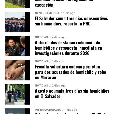
excepción
CENTROAMÉRICA
1 día ago
El Salvador suma tres días consecutivos
sin homicidios, reporta la PNC
NOTICIAS
4 días ago
Autoridades destacan reducción de
homicidios y respuesta inmediata en
investigaciones durante 2026
NOTICIAS
1 día ago
Fiscalía solicitará cadena perpetua
para dos acusados de homicidio y robo
en Morazán
NOTICIAS
2 días ago
Agosto acumula tres días sin homicidios
en El Salvador
INTERNACIONALES
1 día ago