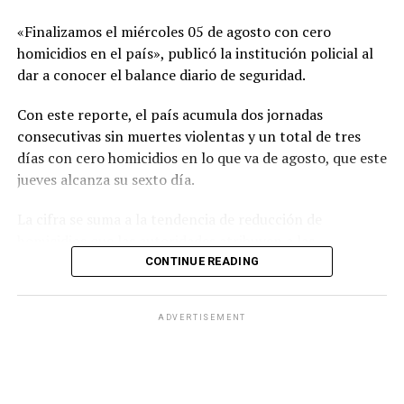
La Fiscalía aseguró que presentará la acusación
«Finalizamos el miércoles 05 de agosto con cero
correspondiente y solicitará la pena máxima
homicidios en el país», publicó la institución policial al
contemplada por la legislación salvadoreña para este
dar a conocer el balance diario de seguridad.
caso.
Con este reporte, el país acumula dos jornadas
Por su parte, la Policía Nacional Civil afirmó que el caso
consecutivas sin muertes violentas y un total de tres
refleja la respuesta de las instituciones de seguridad
días con cero homicidios en lo que va de agosto, que este
ante este tipo de delitos y reiteró que las personas
jueves alcanza su sexto día.
responsables de atentar contra la vida enfrentarán el
La cifra se suma a la tendencia de reducción de
proceso judicial correspondiente.
homicidios que las autoridades atribuyen a las
estrategias de seguridad implementadas en los últimos
CONTINUE READING
años.
ADVERTISEMENT
Como referencia histórica, el 5 de agosto de 2018 —
antes del primer año de gobierno del presidente Nayib
Bukele— las autoridades registraron nueve homicidios
en el país durante esa jornada.