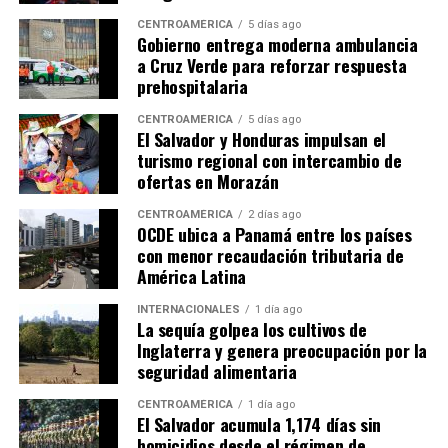
CENTROAMÉRICA
5 días ago
Gobierno entrega moderna ambulancia
a Cruz Verde para reforzar respuesta
prehospitalaria
CENTROAMÉRICA
5 días ago
El Salvador y Honduras impulsan el
turismo regional con intercambio de
ofertas en Morazán
CENTROAMÉRICA
2 días ago
OCDE ubica a Panamá entre los países
con menor recaudación tributaria de
América Latina
INTERNACIONALES
1 día ago
La sequía golpea los cultivos de
Inglaterra y genera preocupación por la
seguridad alimentaria
CENTROAMÉRICA
1 día ago
El Salvador acumula 1,174 días sin
homicidios desde el régimen de