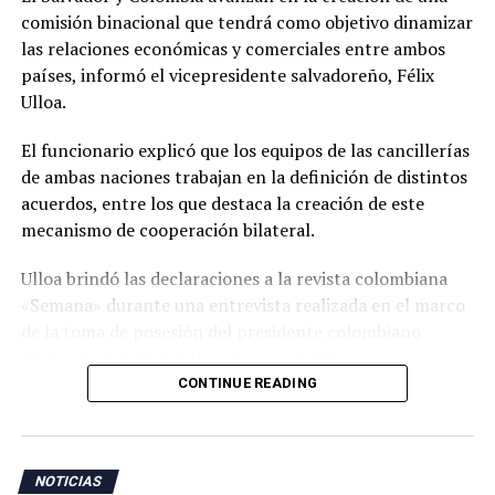
comisión binacional que tendrá como objetivo dinamizar
las relaciones económicas y comerciales entre ambos
países, informó el vicepresidente salvadoreño, Félix
Ulloa.
El funcionario explicó que los equipos de las cancillerías
de ambas naciones trabajan en la definición de distintos
acuerdos, entre los que destaca la creación de este
mecanismo de cooperación bilateral.
Ulloa brindó las declaraciones a la revista colombiana
«Semana» durante una entrevista realizada en el marco
de la toma de posesión del presidente colombiano
Abelardo de la Espriella, a la que asistió en
representación del presidente Nayib Bukele.
CONTINUE READING
«En esta visita para asistir a la posesión del presidente
Abelardo de la Espriella trajimos a nuestro equipo de
NOTICIAS
cancillería para dar continuidad a esos temas. Uno de los