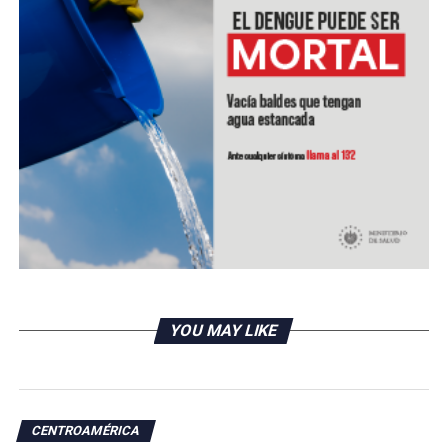
plazo en la emergencia del Covid-19.
La Cancillería del país centroamericano, aprovechó
para agradecer a las Naciones Unidas por el apoyo que
han dado a El Salvador en momentos difíciles como la
crisis actual.
El propósito de la reunión era iniciar una conversación
que permita construir estrategias para atender la crisis
de manera conjunta, los temas que se priorizarán en ese
esfuerzo son la salud, la crisis económica y la salud
mental de los salvadoreños.
YOU MAY LIKE
ADVERTISEMENT
CENTROAMÉRICA