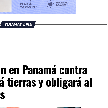
YOU MAY LIKE
an en Panamá contra
 tierras y obligará al
os