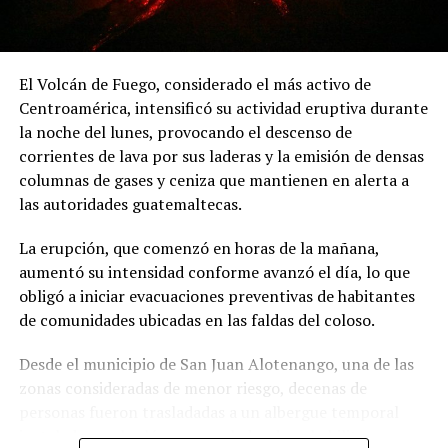
Suprema.
ADVERTISEMENT
El Volcán de Fuego, considerado el más activo de
ADVERTISEMENT
Centroamérica, intensificó su actividad eruptiva durante
la noche del lunes, provocando el descenso de
Por su parte, Hernández estimó que por cada punto
corrientes de lava por sus laderas y la emisión de densas
porcentual del PIB que el Estado deja de recaudar se
columnas de gases y ceniza que mantienen en alerta a
pierden aproximadamente 900 millones de dólares en
las autoridades guatemaltecas.
El jurista también informó que la organización solicitó a
ingresos fiscales. Bajo esa estimación, la reducción de
la Comisión Interamericana de Derechos Humanos
cerca de cinco puntos porcentuales en la capacidad
La erupción, que comenzó en horas de la mañana,
(CIDH) la adopción de medidas cautelares en favor de las
recaudatoria durante los últimos 15 años representaría
aumentó su intensidad conforme avanzó el día, lo que
comunidades que serían desplazadas por la
pérdidas cercanas a 4,500 millones de dólares anuales
obligó a iniciar evacuaciones preventivas de habitantes
construcción del embalse.
para las finanzas públicas.
de comunidades ubicadas en las faldas del coloso.
El decreto ejecutivo, vigente desde el 21 de julio,
Desde el municipio de San Juan Alotenango, una de las
prohíbe desde el 30 de julio nuevas inhumaciones en el
zonas consideradas de menor riesgo, decenas de
cementerio de El Limón y ordena que los entierros se
personas fueron trasladadas a un albergue temporal
realicen en el camposanto de Los Cedros, en la provincia
instalado en el salón comunal, donde se habilitaron