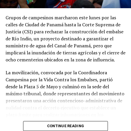
Grupos de campesinos marcharon este lunes por las
Los datos coinciden con las estadísticas del Ministerio
calles de Ciudad de Panamá hasta la Corte Suprema de
de Economía y Finanzas (MEF), que muestran una
Justicia (CSJ) para rechazar la construcción del embalse
tendencia descendente en los ingresos del Gobierno
de Río Indio, un proyecto destinado a garantizar el
Central. La relación entre los ingresos tributarios y el
suministro de agua del Canal de Panamá, pero que
PIB pasó de 13 % en 2012 a 7.1 % en 2025, mientras que
implicará la inundación de tierras agrícolas y el cierre de
los ingresos totales del Gobierno Central disminuyeron
ocho cementerios ubicados en la zona de influencia.
de 18.7 % a 11.7 % en el mismo período.
La movilización, convocada por la Coordinadora
Especialistas consultados atribuyen este desempeño a la
Campesina por la Vida Contra los Embalses, partió
amplia cantidad de incentivos y exoneraciones fiscales
desde la Plaza 5 de Mayo y culminó en la sede del
vigentes en el país.
máximo tribunal, donde representantes del movimiento
El economista Aristides Hernández sostuvo que Panamá
presentaron una acción contencioso-administrativa de
mantiene una de las cargas tributarias más bajas del
nulidad contra el decreto ejecutivo que establece un
mundo debido a los beneficios fiscales otorgados a
plazo límite para realizar inhumaciones en los
sectores como los puertos, la Zona Libre de Colón,
cementerios que serán afectados por el proyecto.
CONTINUE READING
Panamá Pacífico, el turismo, las empresas