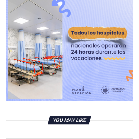
En total, entre 2025 y 2030, las autoridades proyectan
que El Salvador recibirá aproximadamente 27 millones
de turistasprocedentes de distintas partes del mundo,
consolidando al país como un destino emergente en la
región.
RELATED TOPICS:
UP NEXT
Panamá y Brasil refuerzan lazos logísticos y
comerciales en Cumbre del Mercosur
DON'T MISS
Aprueban nueva prórroga del Régimen de Excepción en
El Salvador
YOU MAY LIKE