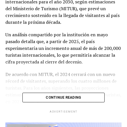
internacionales para el año 2030, según estimaciones
del Ministerio de Turismo (MITUR), que prevé un
crecimiento sostenido en la llegada de visitantes al país
durante la próxima década.
Un análisis compartido por la institución en mayo
pasado detalla que, a partir de 2025, el país
experimentaría un incremento anual de más de 200,000
turistas internacionales, lo que permitiría alcanzar la
cifra proyectada al cierre del decenio.
De acuerdo con MITUR, el 2024 cerrará con un nuevo
récord de visitantes, superando los cuatro millones de
turistas. Para los años siguientes, las proyecciones
estiman que en 2026 ingresarán 4.2 millones de turistas,
CONTINUE READING
en 2027 serán 4.4 millones, y para 2028 la cifra
ascenderá a 4.6 millones. En 2029, se espera alcanzar los
ADVERTISEMENT
4.8 millones de visitantes internacionales.