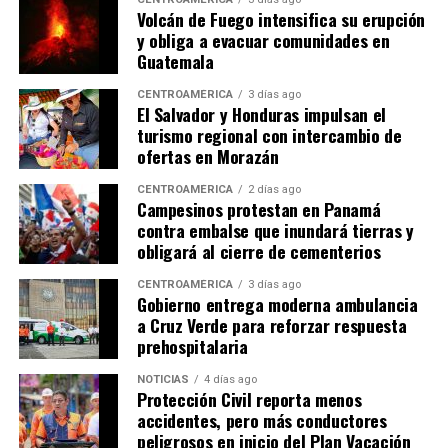
Volcán de Fuego intensifica su erupción
Pacífico y moviliza entre el 3 % y el 5 % del comercio
número y tamaño de estos flujos de lava representa
y obliga a evacuar comunidades en
marítimo mundial, por lo que el Gobierno considera
actualmente la principal amenaza para las comunidades
Guatemala
estratégica la ampliación de sus fuentes de
asentadas en las cercanías del volcán, por lo que
abastecimiento hídrico.
mantiene un monitoreo permanente de la actividad.
CENTROAMÉRICA
3 días ago
El Salvador y Honduras impulsan el
turismo regional con intercambio de
ofertas en Morazán
CENTROAMÉRICA
2 días ago
Campesinos protestan en Panamá
contra embalse que inundará tierras y
obligará al cierre de cementerios
CENTROAMÉRICA
3 días ago
Gobierno entrega moderna ambulancia
a Cruz Verde para reforzar respuesta
prehospitalaria
NOTICIAS
4 días ago
Protección Civil reporta menos
accidentes, pero más conductores
peligrosos en inicio del Plan Vacación