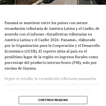
Panamá se mantiene entre los países con menor
recaudación tributaria de América Latina y el Caribe, de
acuerdo con el informe «Estadísticas tributarias en
América Latina y el Caribe 2026: Panamá», elaborado
por la Organización para la Cooperación y el Desarrollo
Económico (OCDE). El reporte sitúa al país en el
penúltimo lugar de la región en ingresos fiscales como
porcentaje del producto interno bruto (PIB), solo por
encima de Guyana.
Según el estudio, la recaudación tributaria panameña
representó el 11.3 % del PIB en 2024, cifra que se ubica
10.4 puntos porcentuales por debajo del promedio
regional, que alcanzó el 21.7 %, y muy distante del
CONTINUE READING
promedio de los países miembros de la OCDE, que fue