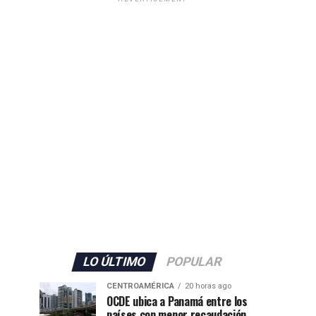
LO ÚLTIMO
POPULAR
CENTROAMÉRICA
20 horas ago
OCDE ubica a Panamá entre los
países con menor recaudación