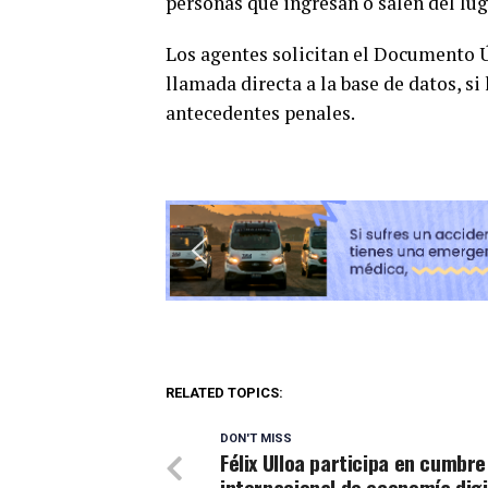
personas que ingresan o salen del lug
Los agentes solicitan el Documento Ú
llamada directa a la base de datos, s
antecedentes penales.
RELATED TOPICS:
DON'T MISS
Félix Ulloa participa en cumbre
internacional de economía digi