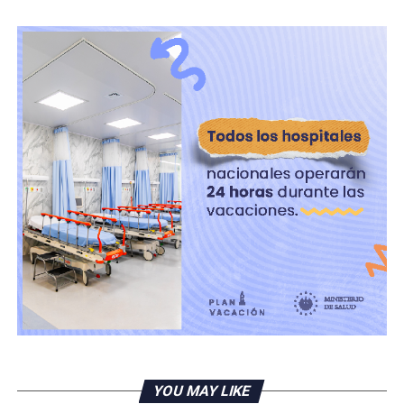
incluyeron la actuación de jueces que se interpusieron
en el combate a las estructuras criminales, así como la
infiltración de la Policía Nacional Civil (PNC). Según
Ulloa, el gobierno anterior «tenía pactos con las
pandillas», lo que dificultaba una respuesta efectiva
desde el Ejecutivo.
RELATED TOPICS:
UP NEXT
China impulsa acuerdos con El Salvador y Honduras en IV
Foro con la Celac
DON'T MISS
Reabren esta noche tramo de Los Chorros
YOU MAY LIKE