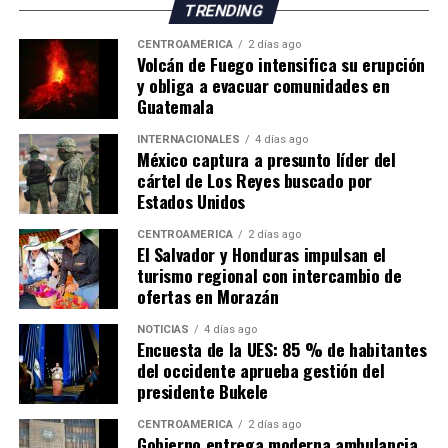
suroeste y sur.
TRENDING
El Canal de Panamá conecta los océanos Atlántico y
El organismo científico indicó que el aumento en el
CENTROAMÉRICA
2 días ago
Volcán de Fuego intensifica su erupción
Pacífico y moviliza entre el 3 % y el 5 % del comercio
número y tamaño de estos flujos de lava representa
y obliga a evacuar comunidades en
marítimo mundial, por lo que el Gobierno considera
actualmente la principal amenaza para las comunidades
Guatemala
estratégica la ampliación de sus fuentes de
asentadas en las cercanías del volcán, por lo que
abastecimiento hídrico.
mantiene un monitoreo permanente de la actividad.
INTERNACIONALES
4 días ago
México captura a presunto líder del
cártel de Los Reyes buscado por
Estados Unidos
CENTROAMÉRICA
2 días ago
El Salvador y Honduras impulsan el
turismo regional con intercambio de
ofertas en Morazán
NOTICIAS
4 días ago
Encuesta de la UES: 85 % de habitantes
del occidente aprueba gestión del
presidente Bukele
CENTROAMÉRICA
2 días ago
Gobierno entrega moderna ambulancia