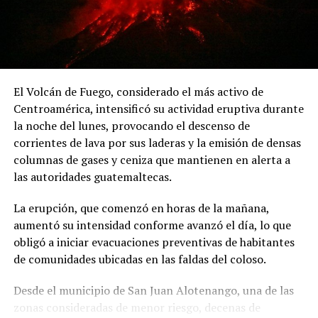
inconstitucionalidad contra el proyecto del reservorio
de Río Indio, las cuales no fueron admitidas por la Corte
Suprema.
ADVERTISEMENT
El Volcán de Fuego, considerado el más activo de
ADVERTISEMENT
Centroamérica, intensificó su actividad eruptiva durante
la noche del lunes, provocando el descenso de
Por su parte, Hernández estimó que por cada punto
corrientes de lava por sus laderas y la emisión de densas
porcentual del PIB que el Estado deja de recaudar se
columnas de gases y ceniza que mantienen en alerta a
pierden aproximadamente 900 millones de dólares en
las autoridades guatemaltecas.
El jurista también informó que la organización solicitó a
ingresos fiscales. Bajo esa estimación, la reducción de
la Comisión Interamericana de Derechos Humanos
cerca de cinco puntos porcentuales en la capacidad
La erupción, que comenzó en horas de la mañana,
(CIDH) la adopción de medidas cautelares en favor de las
recaudatoria durante los últimos 15 años representaría
aumentó su intensidad conforme avanzó el día, lo que
comunidades que serían desplazadas por la
pérdidas cercanas a 4,500 millones de dólares anuales
obligó a iniciar evacuaciones preventivas de habitantes
construcción del embalse.
para las finanzas públicas.
de comunidades ubicadas en las faldas del coloso.
El decreto ejecutivo, vigente desde el 21 de julio,
Desde el municipio de San Juan Alotenango, una de las
prohíbe desde el 30 de julio nuevas inhumaciones en el
zonas consideradas de menor riesgo, decenas de