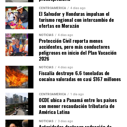
precios de transferencia.
CENTROAMÉRICA
4 días ago
El Salvador y Honduras impulsan el
Por su parte, Hernández estimó que por cada punto
turismo regional con intercambio de
porcentual del PIB que el Estado deja de recaudar se
ofertas en Morazán
pierden aproximadamente 900 millones de dólares en
ingresos fiscales. Bajo esa estimación, la reducción de
NOTICIAS
4 días ago
Protección Civil reporta menos
cerca de cinco puntos porcentuales en la capacidad
accidentes, pero más conductores
recaudatoria durante los últimos 15 años representaría
peligrosos en inicio del Plan Vacación
pérdidas cercanas a 4,500 millones de dólares anuales
2026
para las finanzas públicas.
NOTICIAS
4 días ago
Fiscalía destruye 6.6 toneladas de
cocaína valoradas en casi $167 millones
CENTROAMÉRICA
1 día ago
OCDE ubica a Panamá entre los países
con menor recaudación tributaria de
América Latina
NOTICIAS
3 días ago
Autoridades destacan reducción de