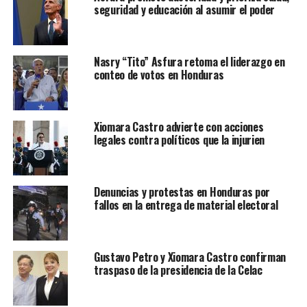
seguridad y educación al asumir el poder
UP NEXT
Diabetes, hipertensión e infartos, principales causas de
muerte en Nicaragua
Nasry “Tito” Asfura retoma el liderazgo en
DON'T MISS
Rigoberta Menchú honra a víctimas de asalto a
conteo de votos en Honduras
embajada de España en 1980 en Guatemala
Xiomara Castro advierte con acciones
legales contra políticos que la injurien
Denuncias y protestas en Honduras por
fallos en la entrega de material electoral
Gustavo Petro y Xiomara Castro confirman
traspaso de la presidencia de la Celac