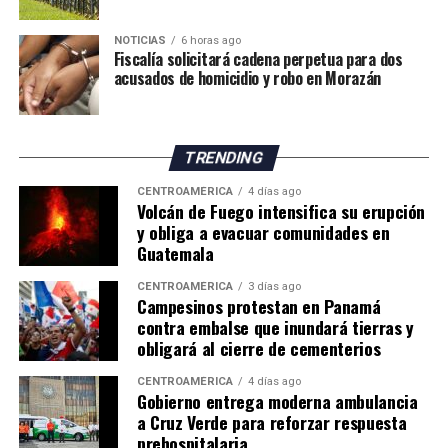
mundo debido a los beneficios fiscales otorgados a
sectores como los puertos, la Zona Libre de Colón,
NOTICIAS
6 horas ago
Panamá Pacífico, el turismo, las empresas
Fiscalía solicitará cadena perpetua para dos
acusados de homicidio y robo en Morazán
multinacionales, las energías renovables, el sector
inmobiliario, el ferrocarril y otras actividades
económicas.
TRENDING
En la misma línea, el exdirector general de Ingresos,
Publio R. Cortés Carvajal, calificó el sistema tributario
CENTROAMÉRICA
4 días ago
Volcán de Fuego intensifica su erupción
panameño como un «archipiélago de exonerados
y obliga a evacuar comunidades en
fiscales», al considerar que numerosos incentivos
Guatemala
permanecen sin evaluaciones sobre su impacto
CENTROAMÉRICA
3 días ago
económico y terminan generando inequidades en la
Campesinos protestan en Panamá
carga tributaria.
contra embalse que inundará tierras y
obligará al cierre de cementerios
Cortés también señaló que la administración tributaria
enfrenta limitaciones institucionales y de recursos que
CENTROAMÉRICA
4 días ago
Gobierno entrega moderna ambulancia
dificultan combatir la evasión fiscal, especialmente en
a Cruz Verde para reforzar respuesta
casos relacionados con empresas multinacionales y
prehospitalaria