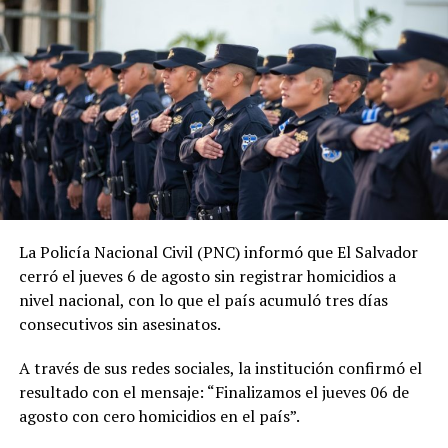
administración, la PNC contabiliza 1,288 jornadas sin
asesinatos.
ADVERTISEMENT
La Policía Nacional Civil (PNC) informó que El Salvador
cerró el jueves 6 de agosto sin registrar homicidios a
La tendencia también se mantiene durante 2026. En lo
nivel nacional, con lo que el país acumuló tres días
que va del año, las autoridades reportan 185 días sin
consecutivos sin asesinatos.
homicidios, mientras que 2025 también cerró con
A través de sus redes sociales, la institución confirmó el
indicadores favorables en materia de seguridad.
resultado con el mensaje: “Finalizamos el jueves 06 de
El ministro de Seguridad, Gustavo Villatoro, ha reiterado
agosto con cero homicidios en el país”.
que el Gobierno mantendrá las acciones para localizar y