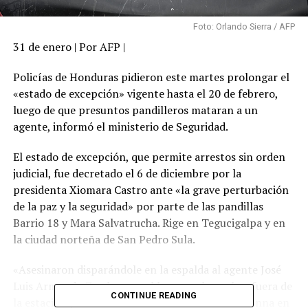
Foto: Orlando Sierra / AFP
31 de enero | Por AFP |
Policías de Honduras pidieron este martes prolongar el
«estado de excepción» vigente hasta el 20 de febrero,
luego de que presuntos pandilleros mataran a un
agente, informó el ministerio de Seguridad.
El estado de excepción, que permite arrestos sin orden
judicial, fue decretado el 6 de diciembre por la
presidenta Xiomara Castro ante «la grave perturbación
de la paz y la seguridad» por parte de las pandillas
Barrio 18 y Mara Salvatrucha. Rige en Tegucigalpa y en
la ciudad norteña de San Pedro Sula.
«Asesinaron disparándole en la espalda al agente José
Luis Armando Zambrano» el lunes en la noche afuera de
CONTINUE READING
la estación policial de la conflictiva barriada Divanna en