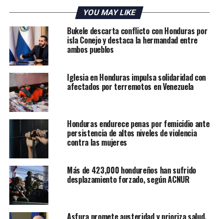
Zambrano resultó herido y murió poco después en un
YOU MAY LIKE
hospital.
Bukele descarta conflicto con Honduras por
Honduras tiene la tasa más alta de homicidios de
isla Conejo y destaca la hermandad entre
Centroamérica: 35,79 cada 100 mil habitantes, el doble
ambos pueblos
que Guatemala y el triple que Costa Rica. El promedio
mundial es 8 cada 100mil, según la ONU.
Iglesia en Honduras impulsa solidaridad con
afectados por terremotos en Venezuela
Sin embargo, la cifra de homicidios en Honduras en 2022
fue la más baja en 16 años.
Honduras endurece penas por femicidio ante
persistencia de altos niveles de violencia
ADVERTISEMENT
contra las mujeres
Más de 423,000 hondureños han sufrido
desplazamiento forzado, según ACNUR
RELATED TOPICS:
ESTADO DE EXCEPCIÓN
HONDURAS
Asfura promete austeridad y prioriza salud,