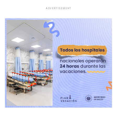
Comayagüela, al noroeste de Tegucigalpa, dijo el
ADVERTISEMENT
ministerio en un comunicado.
Tras la muerte del agente, muchos de sus compañeros
pidieron que el gobierno extienda el estado de
excepción, agregó la cartera.
ADVERTISEMENT
Según el comunicado, la estación policial había
solicitado refuerzos ante la presencia de pandilleros
armados, quienes «empezaron a disparar por la espala»
a los agentes llegados en motos y autopatrullas.