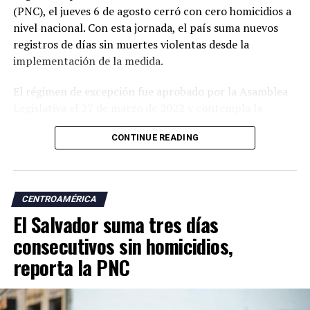
(PNC), el jueves 6 de agosto cerró con cero homicidios a
nivel nacional. Con esta jornada, el país suma nuevos
registros de días sin muertes violentas desde la
implementación de la medida.
El régimen de excepción fue aprobado por la Asamblea
Legislativa el 27 de marzo de 2022 y contempla la
suspensión temporal de determinadas garantías
CONTINUE READING
constitucionales, lo que amplió las facultades de las
autoridades para realizar capturas de personas
señaladas de pertenecer a estructuras criminales.
CENTROAMÉRICA
Las autoridades atribuyen a esta estrategia una
El Salvador suma tres días
reducción significativa de los homicidios y de otros
delitos como las extorsiones y los robos.
consecutivos sin homicidios,
reporta la PNC
Desde la llegada de Nayib Bukele a la Presidencia, en
junio de 2019, las estadísticas oficiales muestran una
tendencia descendente en los homicidios. Durante su