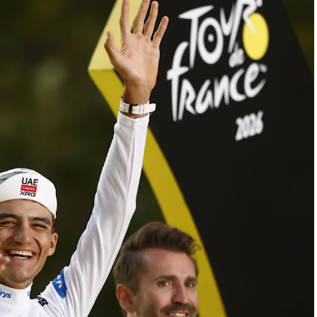
ad, por eso todo el ataque mediático que hubo,
e», afirmó.
pués de que la Cancillería brasileña convocara a
io Bitelli, debido a los comentarios realizados por
Inácio Lula da Silva.
l (PL) en Brasil, donde participó para respaldar la
ificó a Lula de «ladrón» y lo acusó de promover el
a Brasil hacia una crisis fiscal.
marcado por las elecciones brasileñas de octubre,
r su candidatura frente a Lula, quien aspira a un