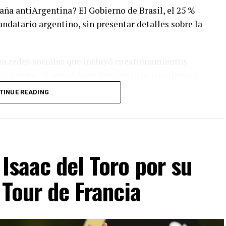
ña antiArgentina? El Gobierno de Brasil, el 25 %
andatario argentino, sin presentar detalles sobre la
 en redes sociales que incluyó cuestionamientos
l torneo, el respaldo de funcionarios israelíes a la
esuntas actitudes racistas en el país
TINUE READING
aques responden al papel que, según él, tiene
s económicas y libertarias en la región.
 Isaac del Toro por su
VERTISEMENT
 Tour de Francia