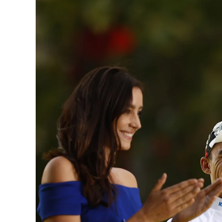
«Hoy Argentina es un emblema de la libert
porque estamos siendo el faro de Occident
Las declaraciones se produjeron horas des
consultas a su embajador en Argentina, Jul
Milei contra el presidente brasileño, Luiz 
Durante un acto político del Partido Libera
candidatura de Flávio Bolsonaro, Milei cal
socialismo en América Latina y de conducir 
La disputa ocurre en un contexto político 
en las que Flávio Bolsonaro busca fortalece