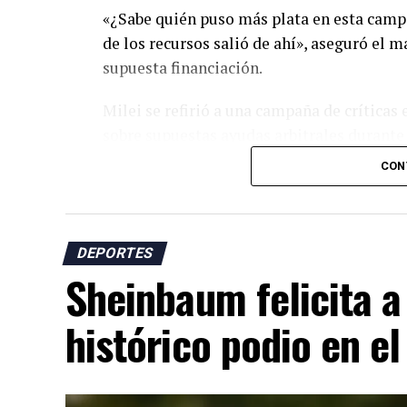
«¿Sabe quién puso más plata en esta campa
de los recursos salió de ahí», aseguró el m
supuesta financiación.
Milei se refirió a una campaña de críticas
sobre supuestas ayudas arbitrales durante e
selección argentina y acusaciones sobre pr
CON
sudamericano.
El presidente argentino sostuvo que los at
Argentina en la defensa de nuevas política
DEPORTES
Sheinbaum felicita a
AD
histórico podio en el