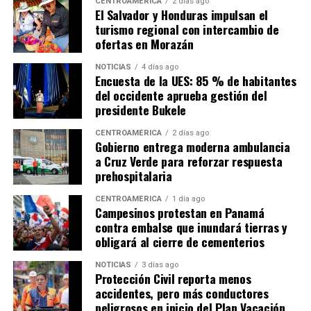
CENTROAMÉRICA
2 días ago
El Salvador y Honduras impulsan el
turismo regional con intercambio de
ofertas en Morazán
NOTICIAS
4 días ago
Encuesta de la UES: 85 % de habitantes
del occidente aprueba gestión del
presidente Bukele
CENTROAMÉRICA
2 días ago
Gobierno entrega moderna ambulancia
a Cruz Verde para reforzar respuesta
prehospitalaria
CENTROAMÉRICA
1 día ago
Campesinos protestan en Panamá
contra embalse que inundará tierras y
obligará al cierre de cementerios
NOTICIAS
3 días ago
Protección Civil reporta menos
accidentes, pero más conductores
peligrosos en inicio del Plan Vacación