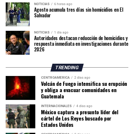
estratégica la ampliación de sus fuentes de
NOTICIAS
6 horas ago
condiciones representan un riesgo para su integridad.
Agosto acumula tres días sin homicidios en El
abastecimiento hídrico.
Hasta el momento, las autoridades no han informado el
Salvador
número de personas trasladadas a los albergues.
Por su parte, el Instituto Nacional de Sismología,
NOTICIAS
1 día ago
Autoridades destacan reducción de homicidios y
Vulcanología, Meteorología e Hidrología (Insivumeh)
respuesta inmediata en investigaciones durante
señaló en su más reciente reporte que el volcán
2026
continúa en la fase más intensa de la erupción y advirtió
sobre el incremento de corrientes de material
TRENDING
incandescente que descienden por los flancos sureste,
suroeste y sur.
CENTROAMÉRICA
2 días ago
Volcán de Fuego intensifica su erupción
y obliga a evacuar comunidades en
El organismo científico indicó que el aumento en el
Guatemala
número y tamaño de estos flujos de lava representa
actualmente la principal amenaza para las comunidades
INTERNACIONALES
4 días ago
asentadas en las cercanías del volcán, por lo que
México captura a presunto líder del
cártel de Los Reyes buscado por
mantiene un monitoreo permanente de la actividad.
Estados Unidos