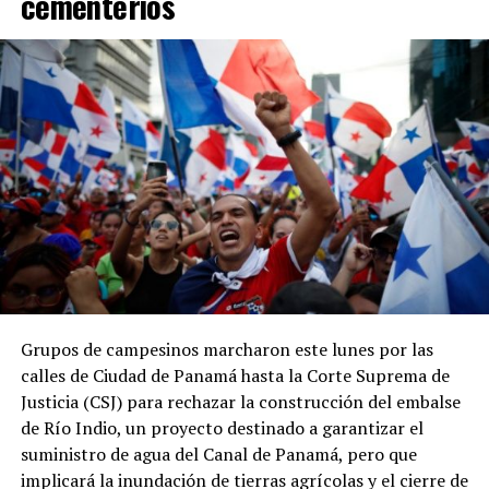
cementerios
mismo período.
Asimismo, entre 2023 y 2024 la recaudación tributaria
panameña disminuyó de 11.9 % a 11.3 % del PIB, en
contraste con el incremento de 0.2 puntos
porcentuales registrado por el promedio regional.
Los datos coinciden con las estadísticas del Ministerio
de Economía y Finanzas (MEF), que muestran una
tendencia descendente en los ingresos del Gobierno
Central. La relación entre los ingresos tributarios y el
PIB pasó de 13 % en 2012 a 7.1 % en 2025, mientras que
los ingresos totales del Gobierno Central disminuyeron
de 18.7 % a 11.7 % en el mismo período.
Grupos de campesinos marcharon este lunes por las
calles de Ciudad de Panamá hasta la Corte Suprema de
Especialistas consultados atribuyen este desempeño a la
Justicia (CSJ) para rechazar la construcción del embalse
amplia cantidad de incentivos y exoneraciones fiscales
de Río Indio, un proyecto destinado a garantizar el
vigentes en el país.
suministro de agua del Canal de Panamá, pero que
implicará la inundación de tierras agrícolas y el cierre de
El economista Aristides Hernández sostuvo que Panamá