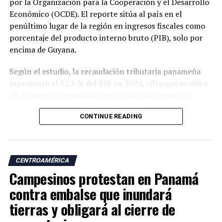
por la Organización para la Cooperación y el Desarrollo
Económico (OCDE). El reporte sitúa al país en el
penúltimo lugar de la región en ingresos fiscales como
porcentaje del producto interno bruto (PIB), solo por
encima de Guyana.
Según el estudio, la recaudación tributaria panameña
representó el 11.3 % del PIB en 2024, cifra que se ubica
10.4 puntos porcentuales por debajo del promedio
regional, que alcanzó el 21.7 %, y muy distante del
CONTINUE READING
promedio de los países miembros de la OCDE, que fue
del 34.1 %.
El informe también evidencia un deterioro en la
CENTROAMÉRICA
capacidad recaudatoria del país durante las últimas dos
Campesinos protestan en Panamá
décadas. Entre 2000 y 2024, la carga tributaria cayó de
15 % a 11.3 % del PIB, una reducción de 3.7 puntos
contra embalse que inundará
porcentuales, mientras que el promedio de América
tierras y obligará al cierre de
Latina y el Caribe aumentó de 16.8 % a 21.7 % en el