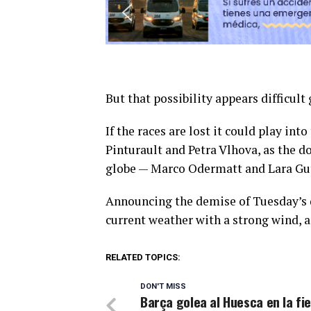
But that possibility appears difficult
If the races are lost it could play in
Pinturault and Petra Vlhova, as the do
globe — Marco Odermatt and Lara Gu
Announcing the demise of Tuesday’s dr
current weather with a strong wind, a
RELATED TOPICS:
DON'T MISS
Barça golea al Huesca en la fi