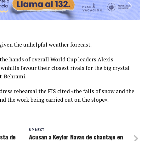
 given the unhelpful weather forecast.
to the hands of overall World Cup leaders Alexis
wnhills favour their closest rivals for the big crystal
t-Behrami.
ess rehearsal the FIS cited «the falls of snow and the
nd the work being carried out on the slope».
UP NEXT
esta de
Acusan a Keylor Navas de chantaje en