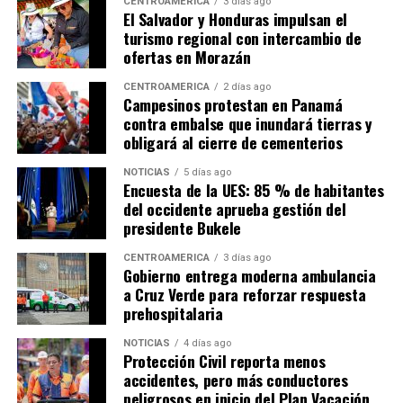
CENTROAMÉRICA
3 días ago
El Salvador y Honduras impulsan el
turismo regional con intercambio de
ofertas en Morazán
CENTROAMÉRICA
2 días ago
Campesinos protestan en Panamá
contra embalse que inundará tierras y
obligará al cierre de cementerios
NOTICIAS
5 días ago
Encuesta de la UES: 85 % de habitantes
del occidente aprueba gestión del
presidente Bukele
CENTROAMÉRICA
3 días ago
Gobierno entrega moderna ambulancia
a Cruz Verde para reforzar respuesta
prehospitalaria
NOTICIAS
4 días ago
Protección Civil reporta menos
accidentes, pero más conductores
peligrosos en inicio del Plan Vacación