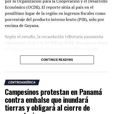
por la Organización para la Cooperación y el Desarrollo
Económico (OCDE). El reporte sitúa al país en el
penúltimo lugar de la región en ingresos fiscales como
porcentaje del producto interno bruto (PIB), solo por
encima de Guyana.
Según el estudio, la recaudación tributaria panameña
representó el 11.3 % del PIB en 2024, cifra que se ubica
10.4 puntos porcentuales por debajo del promedio
regional, que alcanzó el 21.7 %, y muy distante del
CONTINUE READING
promedio de los países miembros de la OCDE, que fue
del 34.1 %.
El informe también evidencia un deterioro en la
CENTROAMÉRICA
capacidad recaudatoria del país durante las últimas dos
Campesinos protestan en Panamá
décadas. Entre 2000 y 2024, la carga tributaria cayó de
15 % a 11.3 % del PIB, una reducción de 3.7 puntos
contra embalse que inundará
porcentuales, mientras que el promedio de América
tierras y obligará al cierre de
Latina y el Caribe aumentó de 16.8 % a 21.7 % en el