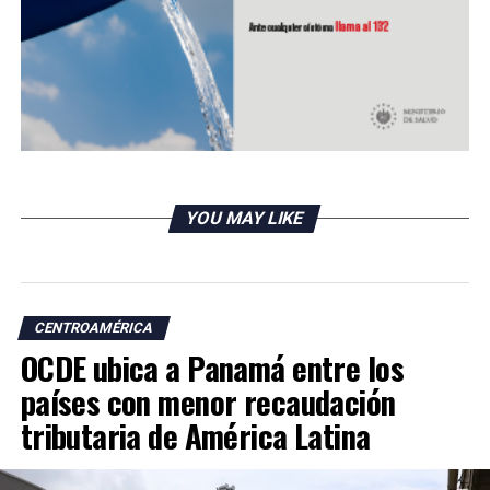
sintonía” con los avances logrados en la región y
perjudicar la inclusión de las parejas del mismo sexo.
RELATED TOPICS:
UP NEXT
El Salvador: más de 5,000 familias recibirán ayuda
económica de Canadá
DON'T MISS
YOU MAY LIKE
Pandemia aumentó desempleo femenino en Honduras
CENTROAMÉRICA
OCDE ubica a Panamá entre los
países con menor recaudación
tributaria de América Latina