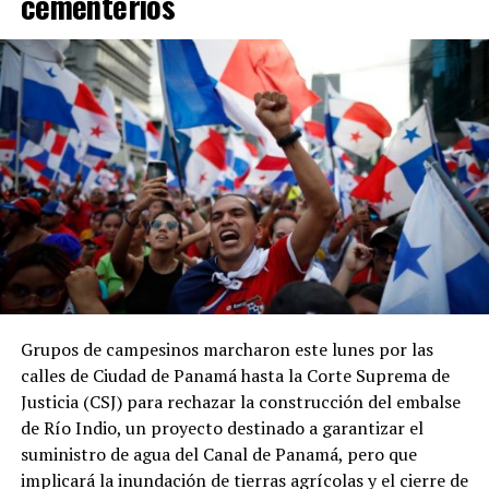
cementerios
mismo período.
Asimismo, entre 2023 y 2024 la recaudación tributaria
panameña disminuyó de 11.9 % a 11.3 % del PIB, en
contraste con el incremento de 0.2 puntos
porcentuales registrado por el promedio regional.
Los datos coinciden con las estadísticas del Ministerio
de Economía y Finanzas (MEF), que muestran una
tendencia descendente en los ingresos del Gobierno
Central. La relación entre los ingresos tributarios y el
PIB pasó de 13 % en 2012 a 7.1 % en 2025, mientras que
los ingresos totales del Gobierno Central disminuyeron
de 18.7 % a 11.7 % en el mismo período.
Grupos de campesinos marcharon este lunes por las
calles de Ciudad de Panamá hasta la Corte Suprema de
Especialistas consultados atribuyen este desempeño a la
Justicia (CSJ) para rechazar la construcción del embalse
amplia cantidad de incentivos y exoneraciones fiscales
de Río Indio, un proyecto destinado a garantizar el
vigentes en el país.
suministro de agua del Canal de Panamá, pero que
implicará la inundación de tierras agrícolas y el cierre de
El economista Aristides Hernández sostuvo que Panamá