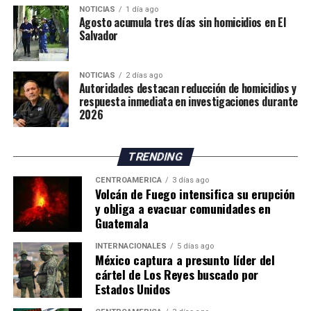
estratégica la ampliación de sus fuentes de
NOTICIAS
1 día ago
condiciones representan un riesgo para su integridad.
Agosto acumula tres días sin homicidios en El
abastecimiento hídrico.
Hasta el momento, las autoridades no han informado el
Salvador
número de personas trasladadas a los albergues.
Por su parte, el Instituto Nacional de Sismología,
NOTICIAS
2 días ago
Autoridades destacan reducción de homicidios y
Vulcanología, Meteorología e Hidrología (Insivumeh)
respuesta inmediata en investigaciones durante
señaló en su más reciente reporte que el volcán
2026
continúa en la fase más intensa de la erupción y advirtió
sobre el incremento de corrientes de material
TRENDING
incandescente que descienden por los flancos sureste,
suroeste y sur.
CENTROAMÉRICA
3 días ago
Volcán de Fuego intensifica su erupción
y obliga a evacuar comunidades en
El organismo científico indicó que el aumento en el
Guatemala
número y tamaño de estos flujos de lava representa
actualmente la principal amenaza para las comunidades
INTERNACIONALES
5 días ago
asentadas en las cercanías del volcán, por lo que
México captura a presunto líder del
cártel de Los Reyes buscado por
mantiene un monitoreo permanente de la actividad.
Estados Unidos