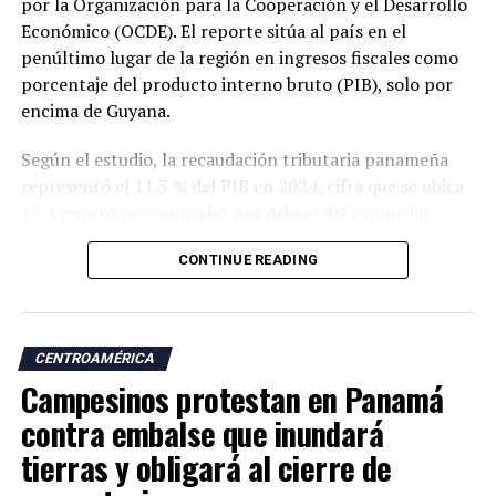
por la Organización para la Cooperación y el Desarrollo
Económico (OCDE). El reporte sitúa al país en el
penúltimo lugar de la región en ingresos fiscales como
porcentaje del producto interno bruto (PIB), solo por
encima de Guyana.
Según el estudio, la recaudación tributaria panameña
representó el 11.3 % del PIB en 2024, cifra que se ubica
10.4 puntos porcentuales por debajo del promedio
regional, que alcanzó el 21.7 %, y muy distante del
CONTINUE READING
promedio de los países miembros de la OCDE, que fue
del 34.1 %.
El informe también evidencia un deterioro en la
CENTROAMÉRICA
capacidad recaudatoria del país durante las últimas dos
Campesinos protestan en Panamá
décadas. Entre 2000 y 2024, la carga tributaria cayó de
15 % a 11.3 % del PIB, una reducción de 3.7 puntos
contra embalse que inundará
porcentuales, mientras que el promedio de América
tierras y obligará al cierre de
Latina y el Caribe aumentó de 16.8 % a 21.7 % en el