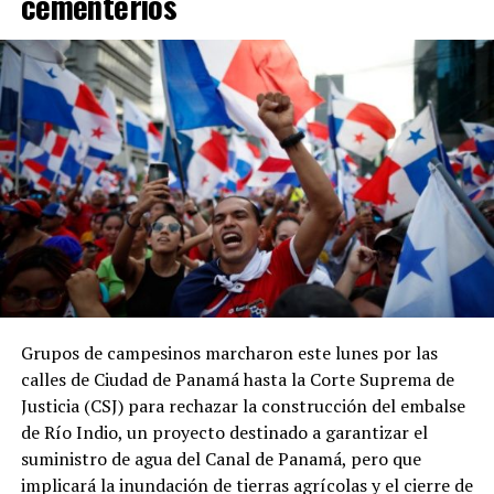
cementerios
mismo período.
Asimismo, entre 2023 y 2024 la recaudación tributaria
panameña disminuyó de 11.9 % a 11.3 % del PIB, en
contraste con el incremento de 0.2 puntos
porcentuales registrado por el promedio regional.
Los datos coinciden con las estadísticas del Ministerio
de Economía y Finanzas (MEF), que muestran una
tendencia descendente en los ingresos del Gobierno
Central. La relación entre los ingresos tributarios y el
PIB pasó de 13 % en 2012 a 7.1 % en 2025, mientras que
los ingresos totales del Gobierno Central disminuyeron
de 18.7 % a 11.7 % en el mismo período.
Grupos de campesinos marcharon este lunes por las
calles de Ciudad de Panamá hasta la Corte Suprema de
Especialistas consultados atribuyen este desempeño a la
Justicia (CSJ) para rechazar la construcción del embalse
amplia cantidad de incentivos y exoneraciones fiscales
de Río Indio, un proyecto destinado a garantizar el
vigentes en el país.
suministro de agua del Canal de Panamá, pero que
implicará la inundación de tierras agrícolas y el cierre de
El economista Aristides Hernández sostuvo que Panamá