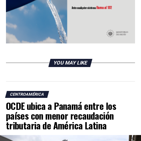
llevando al país “a una dictadura” que alejaría más al
régimen de la comunidad internacional.
RELATED TOPICS:
UP NEXT
Plan Control Territorial genera interés de inversionistas
extranjeros
DON'T MISS
YOU MAY LIKE
Presidente hondureño niega nuevamente nexos con
narcotráfico
CENTROAMÉRICA
OCDE ubica a Panamá entre los
países con menor recaudación
tributaria de América Latina