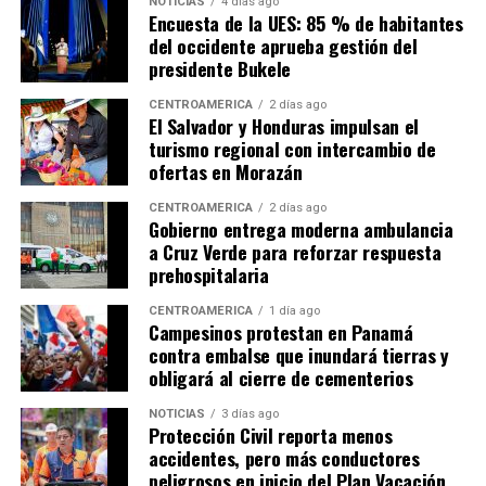
NOTICIAS
4 días ago
Encuesta de la UES: 85 % de habitantes
del occidente aprueba gestión del
presidente Bukele
CENTROAMÉRICA
2 días ago
El Salvador y Honduras impulsan el
turismo regional con intercambio de
ofertas en Morazán
CENTROAMÉRICA
2 días ago
Gobierno entrega moderna ambulancia
a Cruz Verde para reforzar respuesta
prehospitalaria
CENTROAMÉRICA
1 día ago
Campesinos protestan en Panamá
contra embalse que inundará tierras y
obligará al cierre de cementerios
NOTICIAS
3 días ago
Protección Civil reporta menos
accidentes, pero más conductores
peligrosos en inicio del Plan Vacación