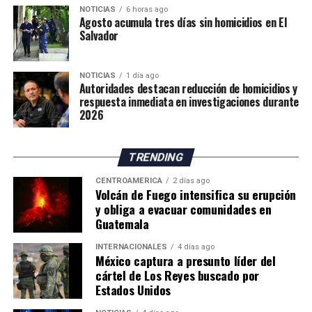
estratégica la ampliación de sus fuentes de
NOTICIAS
6 horas ago
condiciones representan un riesgo para su integridad.
Agosto acumula tres días sin homicidios en El
abastecimiento hídrico.
Hasta el momento, las autoridades no han informado el
Salvador
número de personas trasladadas a los albergues.
Por su parte, el Instituto Nacional de Sismología,
NOTICIAS
1 día ago
Autoridades destacan reducción de homicidios y
Vulcanología, Meteorología e Hidrología (Insivumeh)
respuesta inmediata en investigaciones durante
señaló en su más reciente reporte que el volcán
2026
continúa en la fase más intensa de la erupción y advirtió
sobre el incremento de corrientes de material
TRENDING
incandescente que descienden por los flancos sureste,
suroeste y sur.
CENTROAMÉRICA
2 días ago
Volcán de Fuego intensifica su erupción
y obliga a evacuar comunidades en
El organismo científico indicó que el aumento en el
Guatemala
número y tamaño de estos flujos de lava representa
actualmente la principal amenaza para las comunidades
INTERNACIONALES
4 días ago
asentadas en las cercanías del volcán, por lo que
México captura a presunto líder del
cártel de Los Reyes buscado por
mantiene un monitoreo permanente de la actividad.
Estados Unidos