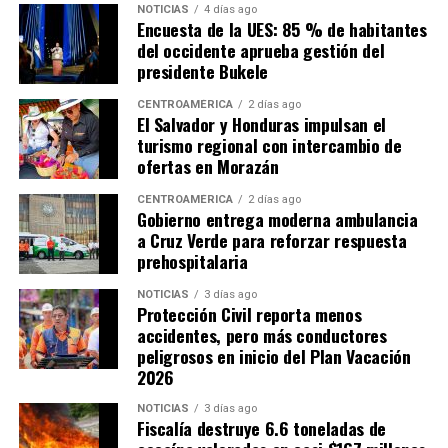
NOTICIAS
4 días ago
Encuesta de la UES: 85 % de habitantes
del occidente aprueba gestión del
presidente Bukele
CENTROAMÉRICA
2 días ago
El Salvador y Honduras impulsan el
turismo regional con intercambio de
ofertas en Morazán
CENTROAMÉRICA
2 días ago
Gobierno entrega moderna ambulancia
a Cruz Verde para reforzar respuesta
prehospitalaria
NOTICIAS
3 días ago
Protección Civil reporta menos
accidentes, pero más conductores
peligrosos en inicio del Plan Vacación
2026
NOTICIAS
3 días ago
Fiscalía destruye 6.6 toneladas de