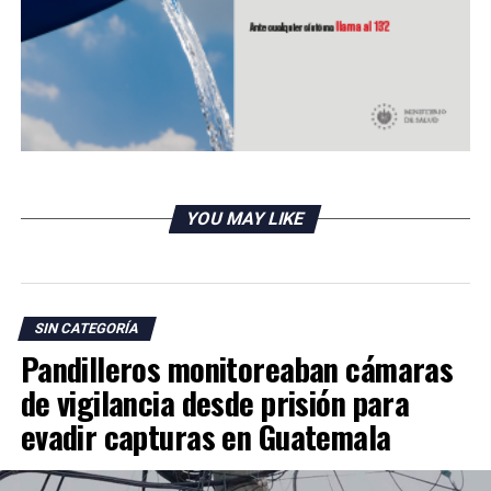
UP NEXT
Estados Unidos superaría las 510 mil muertes por covid-
19 en febrero
DON'T MISS
Actriz latina Jenna Ortega participará en nueva entrega
de Scream
YOU MAY LIKE
SIN CATEGORÍA
Pandilleros monitoreaban cámaras
de vigilancia desde prisión para
evadir capturas en Guatemala