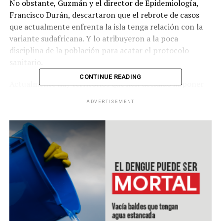
No obstante, Guzmán y el director de Epidemiología,
Francisco Durán, descartaron que el rebrote de casos
que actualmente enfrenta la isla tenga relación con la
variante sudafricana. Y lo atribuyeron a la poca
disciplina de la población para acatar el protocolo
sanitario.
CONTINUE READING
Actualmente hay territorios que han decidido imponer
limitaciones de circulación y el cierre de algunas
ADVERTISEMENT
actividades económicas. Además, el uso de mascarilla y
el distanciamiento social son obligatorios.
A la fecha, Cuba registra 20,060 casos de contagio desde
el inicio de la pandemia. Por lo que espera inmunizar en
las próximas semanas a un total de 150,000 personas,
como parte de sus ensayos con la vacuna Soberana 02,
creada por sus propios laboratorios.
RELATED TOPICS: