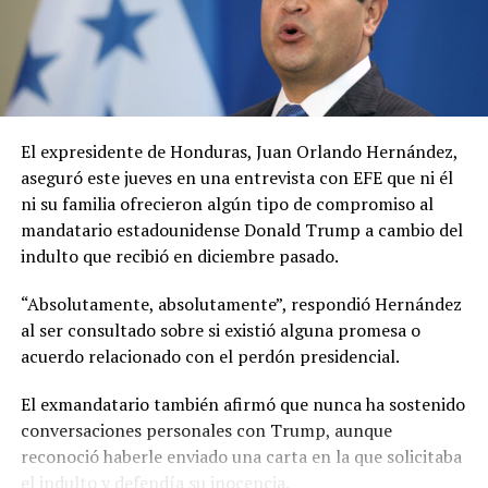
resistencia, diseñadas para retrasar el ingreso de las
fuerzas de seguridad y dar tiempo a los ocupantes para
ocultar evidencias o deshacerse de drogas a través de
sistemas de drenaje.
El jefe policial indicó que en diversas requisas realizadas
El expresidente de
Honduras
,
Juan Orlando Hernández
,
dentro de cárceles del país se han encontrado teléfonos
aseguró este jueves en una entrevista con EFE que ni él
celulares con aplicaciones que permitían acceder de
ni su familia ofrecieron algún tipo de compromiso al
forma remota a las cámaras instaladas en el exterior.
mandatario estadounidense
Donald Trump
a cambio del
indulto que recibió en diciembre pasado.
Las autoridades no descartan que los equipos hayan sido
adquiridos en establecimientos comerciales
“Absolutamente, absolutamente”, respondió Hernández
especializados en tecnología y posteriormente
al ser consultado sobre si existió alguna promesa o
adaptados para actividades de vigilancia criminal.
acuerdo relacionado con el perdón presidencial.
De acuerdo con la PNC, el objetivo de estas acciones era
El exmandatario también afirmó que nunca ha sostenido
mantener el control territorial en colonias y barrios de
conversaciones personales con Trump, aunque
la Zona 18, una de las áreas históricamente afectadas
reconoció haberle enviado una carta en la que solicitaba
por la presencia de pandillas en la capital guatemalteca.
el indulto y defendía su inocencia.