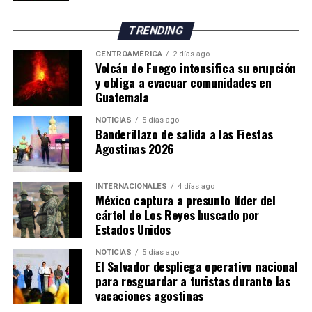
TRENDING
CENTROAMÉRICA
2 días ago
Volcán de Fuego intensifica su erupción
y obliga a evacuar comunidades en
Guatemala
NOTICIAS
5 días ago
Banderillazo de salida a las Fiestas
Agostinas 2026
INTERNACIONALES
4 días ago
México captura a presunto líder del
cártel de Los Reyes buscado por
Estados Unidos
NOTICIAS
5 días ago
El Salvador despliega operativo nacional
para resguardar a turistas durante las
vacaciones agostinas