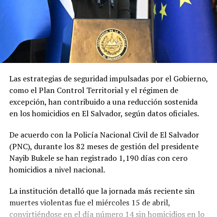
Asimismo, defendió el indulto frente a las críticas que
consideran que la decisión contradice la narrativa de la
lucha contra el narcotráfico impulsada por Washington,
que derivó en su captura y posterior extradición.
Las estrategias de seguridad impulsadas por el Gobierno,
como el
Plan Control Territorial
y el
régimen de
excepción
, han contribuido a una reducción sostenida
en los homicidios en El Salvador, según datos oficiales.
De acuerdo con la
Policía Nacional Civil de El Salvador
(PNC), durante los 82 meses de gestión del presidente
Nayib Bukele
se han registrado 1,190 días con cero
homicidios a nivel nacional.
La institución detalló que la jornada más reciente sin
muertes violentas fue el miércoles 15 de abril,
convirtiéndose en el día número 14 sin homicidios en lo