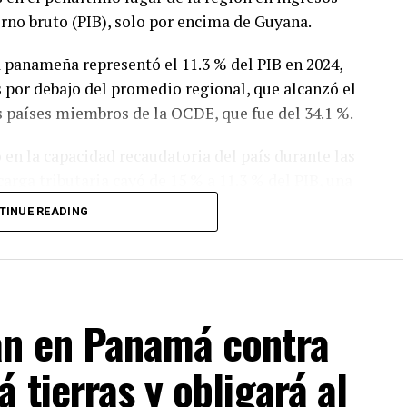
erno bruto (PIB), solo por encima de Guyana.
a panameña representó el 11.3 % del PIB en 2024,
s por debajo del promedio regional, que alcanzó el
s países miembros de la OCDE, que fue del 34.1 %.
 en la capacidad recaudatoria del país durante las
carga tributaria cayó de 15 % a 11.3 % del PIB, una
ntras que el promedio de América Latina y el
TINUE READING
mismo período.
n tributaria panameña disminuyó de 11.9 % a 11.3
de 0.2 puntos porcentuales registrado por el
an en Panamá contra
del Ministerio de Economía y Finanzas (MEF), que
 tierras y obligará al
 ingresos del Gobierno Central. La relación entre