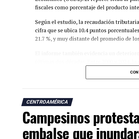
fiscales como porcentaje del producto int
Según el estudio, la recaudación tributari
cifra que se ubica 10.4 puntos porcentuale
21.7 %, y muy distante del promedio de lo
El informe también evidencia un deterioro
últimas dos décadas. Entre 2000 y 2024, la 
reducción de 3.7 puntos porcentuales, mie
CON
Caribe aumentó de 16.8 % a 21.7 % en el 
Asimismo, entre 2023 y 2024 la recaudació
% del PIB, en contraste con el incremento 
CENTROAMÉRICA
promedio regional.
Campesinos protest
Los datos coinciden con las estadísticas 
embalse que inundará
muestran una tendencia descendente en los