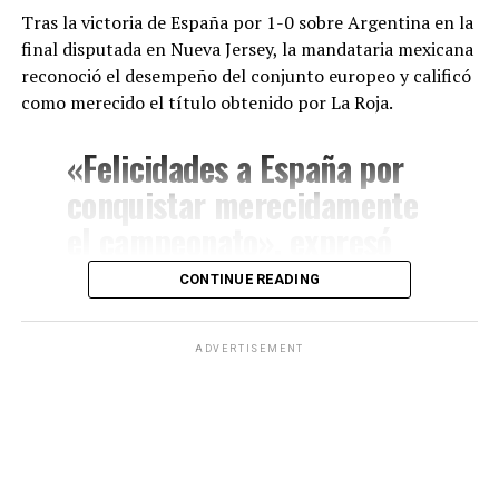
Tras la victoria de España por 1-0 sobre Argentina en la
final disputada en Nueva Jersey, la mandataria mexicana
reconoció el desempeño del conjunto europeo y calificó
como merecido el título obtenido por La Roja.
«Felicidades a España por
conquistar merecidamente
el campeonato», expresó
Sheinbaum a través de sus
CONTINUE READING
redes sociales.
ADVERTISEMENT
La presidenta también resaltó que la Copa del Mundo
representó un espacio de unión entre distintas naciones
y destacó el impacto del deporte como herramienta de
integración internacional.