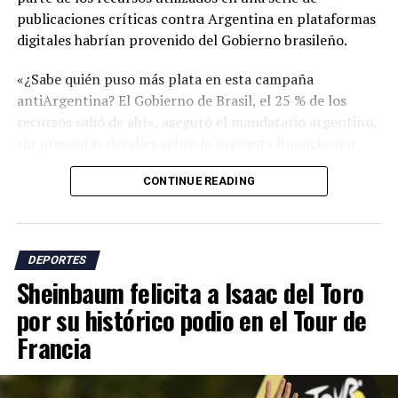
publicaciones críticas contra Argentina en plataformas
digitales habrían provenido del Gobierno brasileño.
«¿Sabe quién puso más plata en esta campaña
antiArgentina? El Gobierno de Brasil, el 25 % de los
recursos salió de ahí», aseguró el mandatario argentino,
sin presentar detalles sobre la supuesta financiación.
Milei se refirió a una campaña de críticas en redes
CONTINUE READING
sociales que incluyó cuestionamientos sobre supuestas
ayudas arbitrales durante el torneo, el respaldo de
funcionarios israelíes a la selección argentina y
DEPORTES
acusaciones sobre presuntas actitudes racistas en el
Sheinbaum felicita a Isaac del Toro
país sudamericano.
por su histórico podio en el Tour de
El presidente argentino sostuvo que los ataques
Francia
responden al papel que, según él, tiene Argentina en la
defensa de nuevas políticas económicas y libertarias en
la región.