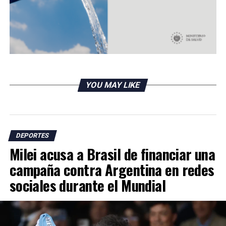
Springer acuerda contrato de $150 millones con
Azulejos
DON'T MISS
Dos juegos de sanción para Messi tras su expulsión de
la Supercopa
YOU MAY LIKE
DEPORTES
Milei acusa a Brasil de financiar una
campaña contra Argentina en redes
sociales durante el Mundial