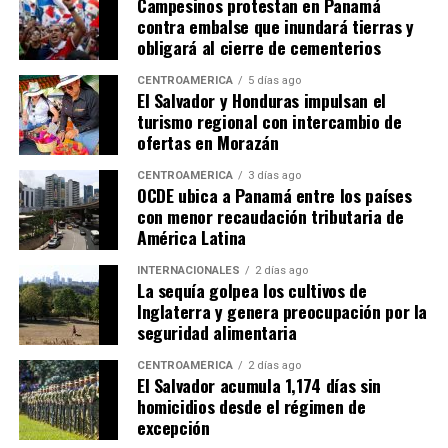
Campesinos protestan en Panamá
contra embalse que inundará tierras y
ADVERTISEMENT
obligará al cierre de cementerios
CENTROAMÉRICA
5 días ago
El Salvador y Honduras impulsan el
turismo regional con intercambio de
ofertas en Morazán
CENTROAMÉRICA
3 días ago
OCDE ubica a Panamá entre los países
con menor recaudación tributaria de
Sheinbaum destacó que la organización conjunta del
América Latina
torneo demostró la capacidad de cooperación entre los
tres países anfitriones.
INTERNACIONALES
2 días ago
La sequía golpea los cultivos de
Inglaterra y genera preocupación por la
«Cuando trabajamos
seguridad alimentaria
unidos, somos capaces de
CENTROAMÉRICA
2 días ago
El Salvador acumula 1,174 días sin
hacer realidad grandes
homicidios desde el régimen de
proyectos y de dejar un
excepción