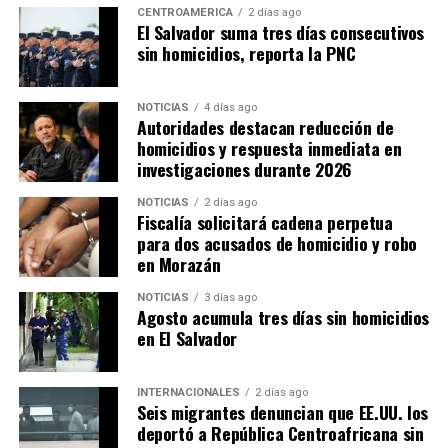
legado de cooperación,
CENTROAMÉRICA
2 días ago
El Salvador suma tres días consecutivos
amistad y esperanza para
sin homicidios, reporta la PNC
el mundo», afirmó.
NOTICIAS
4 días ago
Autoridades destacan reducción de
Con la edición de 2026, México hizo historia al
homicidios y respuesta inmediata en
convertirse en el primer país en albergar tres Copas del
investigaciones durante 2026
Mundo, después de haber sido sede en 1970 y 1986. En
NOTICIAS
2 días ago
esta ocasión recibió partidos junto con Estados Unidos y
Fiscalía solicitará cadena perpetua
Canadá, en un torneo que estrenó formato con 48
para dos acusados de homicidio y robo
selecciones participantes y 104 encuentros.
en Morazán
NOTICIAS
3 días ago
Las ciudades mexicanas de Ciudad de México,
Agosto acumula tres días sin homicidios
Guadalajara y Monterrey fueron escenario de 13
en El Salvador
partidos, incluido el encuentro inaugural entre México y
Sudáfrica, disputado el 11 de junio en el Estadio Ciudad
INTERNACIONALES
2 días ago
de México (Azteca).
Seis migrantes denuncian que EE.UU. los
deportó a República Centroafricana sin