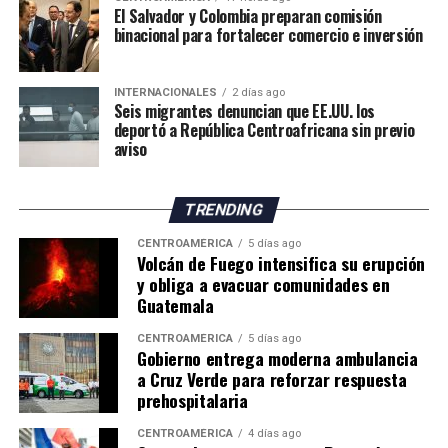
«Felicidades a todas y
El Salvador y Colombia preparan comisión
binacional para fortalecer comercio e inversión
todos los mexicanos por
hacer de México la mejor
INTERNACIONALES
2 días ago
sede y a nuestra Selección
Seis migrantes denuncian que EE.UU. los
deportó a República Centroafricana sin previo
Nacional por el gran papel
aviso
que desempeñó», afirmó.
TRENDING
Durante la ceremonia de premiación, la mandataria
CENTROAMÉRICA
5 días ago
Volcán de Fuego intensifica su erupción
mexicana entregó el Balón de Oro al mejor jugador del
y obliga a evacuar comunidades en
Mundial, reconocimiento que fue otorgado al español
Guatemala
Rodri. Además, participó en la entrega de medallas a los
futbolistas de ambas selecciones junto al primer
CENTROAMÉRICA
5 días ago
Gobierno entrega moderna ambulancia
ministro de Canadá, Mark Carney; el presidente de
a Cruz Verde para reforzar respuesta
Estados Unidos, Donald Trump; y el presidente de la
prehospitalaria
FIFA, Gianni Infantino.
CENTROAMÉRICA
4 días ago