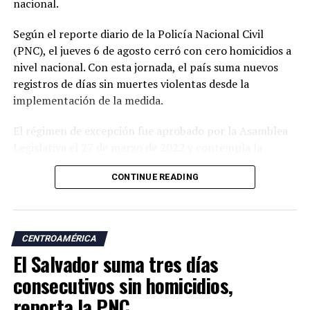
nacional.
Según el reporte diario de la Policía Nacional Civil
(PNC), el jueves 6 de agosto cerró con cero homicidios a
nivel nacional. Con esta jornada, el país suma nuevos
registros de días sin muertes violentas desde la
implementación de la medida.
El régimen de excepción fue aprobado por la Asamblea
Legislativa el 27 de marzo de 2022 y contempla la
suspensión temporal de determinadas garantías
CONTINUE READING
constitucionales, lo que amplió las facultades de las
autoridades para realizar capturas de personas
señaladas de pertenecer a estructuras criminales.
CENTROAMÉRICA
Las autoridades atribuyen a esta estrategia una
El Salvador suma tres días
reducción significativa de los homicidios y de otros
delitos como las extorsiones y los robos.
consecutivos sin homicidios,
reporta la PNC
Desde la llegada de Nayib Bukele a la Presidencia, en