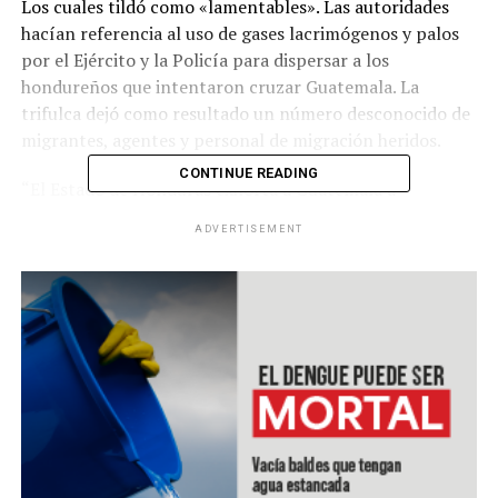
Los cuales tildó como «lamentables». Las autoridades
hacían referencia al uso de gases lacrimógenos y palos
por el Ejército y la Policía para dispersar a los
hondureños que intentaron cruzar Guatemala. La
trifulca dejó como resultado un número desconocido de
migrantes, agentes y personal de migración heridos.
CONTINUE READING
“El Estado de Honduras exhorta a Guatemala a
investigar y esclarecer las acciones realizadas por los
ADVERTISEMENT
cuerpos de seguridad guatemaltecos y una vez más,
reitera que solo unidos como región se deben continuar
los trabajos para enfrentar la migración irregular»,
señala el comunicado.
RELATED TOPICS:
UP NEXT
Gobierno salvadoreño continúa mejorando la
infraestructura aeroportuaria del país
DON'T MISS