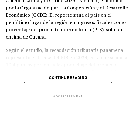
América Latina y el Caribe 2026: Panamá», elaborado
por la Organización para la Cooperación y el Desarrollo
Económico (OCDE). El reporte sitúa al país en el
penúltimo lugar de la región en ingresos fiscales como
porcentaje del producto interno bruto (PIB), solo por
encima de Guyana.
Según el estudio, la recaudación tributaria panameña
representó el 11.3 % del PIB en 2024, cifra que se ubica
10.4 puntos porcentuales por debajo del promedio
regional, que alcanzó el 21.7 %, y muy distante del
CONTINUE READING
promedio de los países miembros de la OCDE, que fue
del 34.1 %.
ADVERTISEMENT
El informe también evidencia un deterioro en la
capacidad recaudatoria del país durante las últimas dos
décadas. Entre 2000 y 2024, la carga tributaria cayó de
15 % a 11.3 % del PIB, una reducción de 3.7 puntos
porcentuales, mientras que el promedio de América