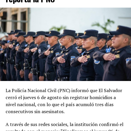
junio de 2019, las estadísticas oficiales muestran una
tendencia descendente en los homicidios. Durante su
administración, la PNC contabiliza 1,288 jornadas sin
asesinatos.
ADVERTISEMENT
La Policía Nacional Civil (PNC) informó que El Salvador
cerró el jueves 6 de agosto sin registrar homicidios a
La tendencia también se mantiene durante 2026. En lo
nivel nacional, con lo que el país acumuló tres días
que va del año, las autoridades reportan 185 días sin
consecutivos sin asesinatos.
homicidios, mientras que 2025 también cerró con
indicadores favorables en materia de seguridad.
A través de sus redes sociales, la institución confirmó el