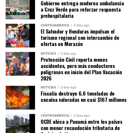
Gobierno entrega moderna ambulancia
dificultan combatir la evasión fiscal, especialmente en
a Cruz Verde para reforzar respuesta
casos relacionados con empresas multinacionales y
prehospitalaria
precios de transferencia.
CENTROAMÉRICA
4 días ago
El Salvador y Honduras impulsan el
Por su parte, Hernández estimó que por cada punto
turismo regional con intercambio de
porcentual del PIB que el Estado deja de recaudar se
ofertas en Morazán
pierden aproximadamente 900 millones de dólares en
ingresos fiscales. Bajo esa estimación, la reducción de
NOTICIAS
5 días ago
Protección Civil reporta menos
cerca de cinco puntos porcentuales en la capacidad
accidentes, pero más conductores
recaudatoria durante los últimos 15 años representaría
peligrosos en inicio del Plan Vacación
pérdidas cercanas a 4,500 millones de dólares anuales
2026
para las finanzas públicas.
NOTICIAS
5 días ago
Fiscalía destruye 6.6 toneladas de
cocaína valoradas en casi $167 millones
CENTROAMÉRICA
2 días ago
OCDE ubica a Panamá entre los países
con menor recaudación tributaria de