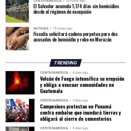
CENTROAMÉRICA
14 horas ago
El economista Aristides Hernández sostuvo que Panamá
El Salvador acumula 1,174 días sin homicidios
desde el régimen de excepción
mantiene una de las cargas tributarias más bajas del
mundo debido a los beneficios fiscales otorgados a
sectores como los puertos, la Zona Libre de Colón,
NOTICIAS
15 horas ago
Panamá Pacífico, el turismo, las empresas
Fiscalía solicitará cadena perpetua para dos
acusados de homicidio y robo en Morazán
multinacionales, las energías renovables, el sector
inmobiliario, el ferrocarril y otras actividades
económicas.
TRENDING
En la misma línea, el exdirector general de Ingresos,
Publio R. Cortés Carvajal, calificó el sistema tributario
CENTROAMÉRICA
4 días ago
Volcán de Fuego intensifica su erupción
panameño como un «archipiélago de exonerados
y obliga a evacuar comunidades en
fiscales», al considerar que numerosos incentivos
Guatemala
permanecen sin evaluaciones sobre su impacto
CENTROAMÉRICA
3 días ago
económico y terminan generando inequidades en la
Campesinos protestan en Panamá
carga tributaria.
contra embalse que inundará tierras y
obligará al cierre de cementerios
Cortés también señaló que la administración tributaria
enfrenta limitaciones institucionales y de recursos que
CENTROAMÉRICA
4 días ago