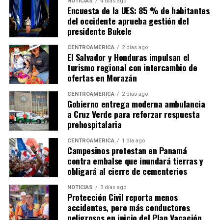
NOTICIAS
4 días ago
Encuesta de la UES: 85 % de habitantes
del occidente aprueba gestión del
presidente Bukele
CENTROAMÉRICA
2 días ago
El Salvador y Honduras impulsan el
turismo regional con intercambio de
ofertas en Morazán
CENTROAMÉRICA
2 días ago
Gobierno entrega moderna ambulancia
a Cruz Verde para reforzar respuesta
prehospitalaria
CENTROAMÉRICA
1 día ago
Campesinos protestan en Panamá
contra embalse que inundará tierras y
obligará al cierre de cementerios
NOTICIAS
3 días ago
Protección Civil reporta menos
accidentes, pero más conductores
peligrosos en inicio del Plan Vacación