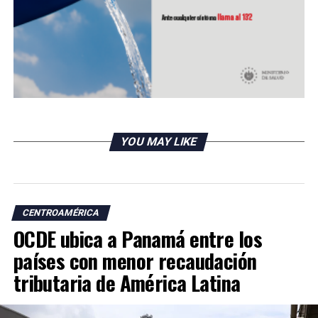
RELATED TOPICS:
UP NEXT
ISSS adquiere ambulancias para mejorar traslado de
pacientes
DON'T MISS
Oposición nicaragüense en búsqueda de candidato para
presidenciales
YOU MAY LIKE
CENTROAMÉRICA
OCDE ubica a Panamá entre los
países con menor recaudación
tributaria de América Latina