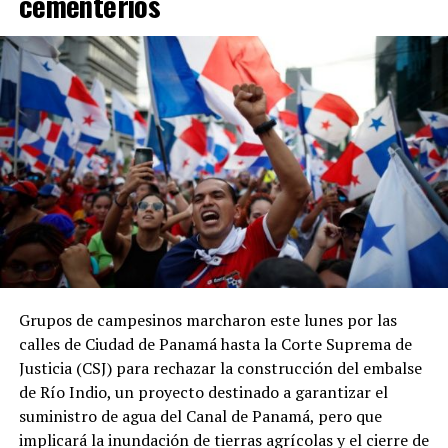
cementerios
mismo período.
Asimismo, entre 2023 y 2024 la recaudación tributaria
panameña disminuyó de 11.9 % a 11.3 % del PIB, en
contraste con el incremento de 0.2 puntos
porcentuales registrado por el promedio regional.
Los datos coinciden con las estadísticas del Ministerio
de Economía y Finanzas (MEF), que muestran una
tendencia descendente en los ingresos del Gobierno
Central. La relación entre los ingresos tributarios y el
PIB pasó de 13 % en 2012 a 7.1 % en 2025, mientras que
los ingresos totales del Gobierno Central disminuyeron
de 18.7 % a 11.7 % en el mismo período.
Grupos de campesinos marcharon este lunes por las
calles de Ciudad de Panamá hasta la Corte Suprema de
Especialistas consultados atribuyen este desempeño a la
Justicia (CSJ) para rechazar la construcción del embalse
amplia cantidad de incentivos y exoneraciones fiscales
de Río Indio, un proyecto destinado a garantizar el
vigentes en el país.
suministro de agua del Canal de Panamá, pero que
implicará la inundación de tierras agrícolas y el cierre de
El economista Aristides Hernández sostuvo que Panamá