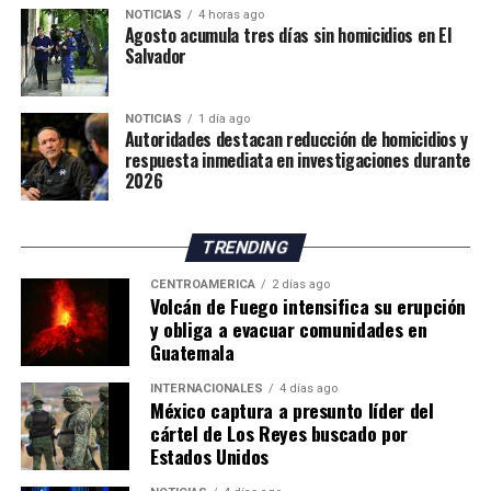
estratégica la ampliación de sus fuentes de
NOTICIAS
4 horas ago
condiciones representan un riesgo para su integridad.
Agosto acumula tres días sin homicidios en El
abastecimiento hídrico.
Hasta el momento, las autoridades no han informado el
Salvador
número de personas trasladadas a los albergues.
Por su parte, el Instituto Nacional de Sismología,
NOTICIAS
1 día ago
Autoridades destacan reducción de homicidios y
Vulcanología, Meteorología e Hidrología (Insivumeh)
respuesta inmediata en investigaciones durante
señaló en su más reciente reporte que el volcán
2026
continúa en la fase más intensa de la erupción y advirtió
sobre el incremento de corrientes de material
TRENDING
incandescente que descienden por los flancos sureste,
suroeste y sur.
CENTROAMÉRICA
2 días ago
Volcán de Fuego intensifica su erupción
y obliga a evacuar comunidades en
El organismo científico indicó que el aumento en el
Guatemala
número y tamaño de estos flujos de lava representa
actualmente la principal amenaza para las comunidades
INTERNACIONALES
4 días ago
asentadas en las cercanías del volcán, por lo que
México captura a presunto líder del
cártel de Los Reyes buscado por
mantiene un monitoreo permanente de la actividad.
Estados Unidos