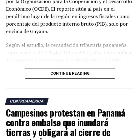
por la Organización para la Cooperación y el Desarrollo
Económico (OCDE). El reporte sitúa al país en el
penúltimo lugar de la región en ingresos fiscales como
porcentaje del producto interno bruto (PIB), solo por
encima de Guyana.
Según el estudio, la recaudación tributaria panameña
representó el 11.3 % del PIB en 2024, cifra que se ubica
10.4 puntos porcentuales por debajo del promedio
regional, que alcanzó el 21.7 %, y muy distante del
CONTINUE READING
promedio de los países miembros de la OCDE, que fue
del 34.1 %.
El informe también evidencia un deterioro en la
CENTROAMÉRICA
capacidad recaudatoria del país durante las últimas dos
Campesinos protestan en Panamá
décadas. Entre 2000 y 2024, la carga tributaria cayó de
15 % a 11.3 % del PIB, una reducción de 3.7 puntos
contra embalse que inundará
porcentuales, mientras que el promedio de América
tierras y obligará al cierre de
Latina y el Caribe aumentó de 16.8 % a 21.7 % en el