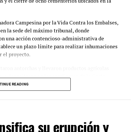
as y el cierre de ocho cementerios ubicados en la
nadora Campesina por la Vida Contra los Embalses,
 en la sede del máximo tribunal, donde
on una acción contencioso-administrativa de
stablece un plazo límite para realizar inhumaciones
 el proyecto.
rtaron antorchas y llevaron productos agrícolas
ue depositaron en las escalinatas de la Corte
endrá la obra sobre sus medios de vida.
TINUE READING
ro contra ese decreto. Tiene que derogarse. Esto
epresidente de la Coordinadora Campesina contra
pidió que el tribunal actúe con justicia.
nsifica su erupción y
or del movimiento, explicó que el recurso busca