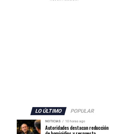
LO ÚLTIMO
POPULAR
NOTICIAS
10 horas ago
Autoridades destacan reducción
de homicidios y respuesta