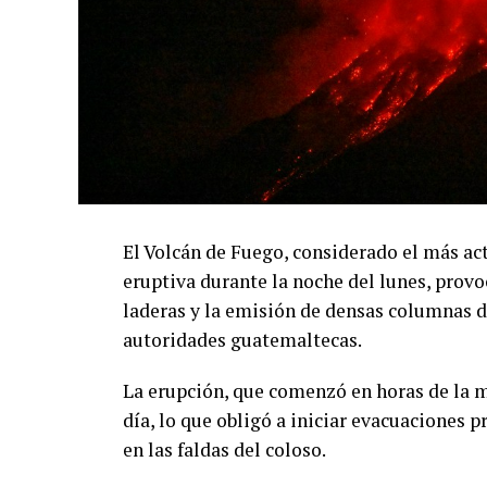
el abastecimiento de agua del Canal de P
garantizar el suministro para aproximadam
La Autoridad del Canal de Panamá (ACP) im
valorada en US$1,500 millones. El proyect
abastecerá la vía interoceánica y afectará 
2,000 personas distribuidas en 38 comunid
ganadería.
El Volcán de Fuego, considerado el más act
La administración del Canal sostiene que 
eruptiva durante la noche del lunes, provo
participado en la elaboración de un plan 
laderas y la emisión de densas columnas d
200 reuniones, el cual contempla viviendas
autoridades guatemaltecas.
medios de subsistencia. Además, ha defend
de la variabilidad climática sobre la dispo
La erupción, que comenzó en horas de la 
día, lo que obligó a iniciar evacuaciones
El Canal de Panamá conecta los océanos Atl
en las faldas del coloso.
del comercio marítimo mundial, por lo que
de sus fuentes de abastecimiento hídrico.