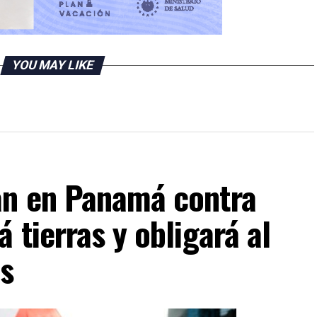
YOU MAY LIKE
an en Panamá contra
 tierras y obligará al
os