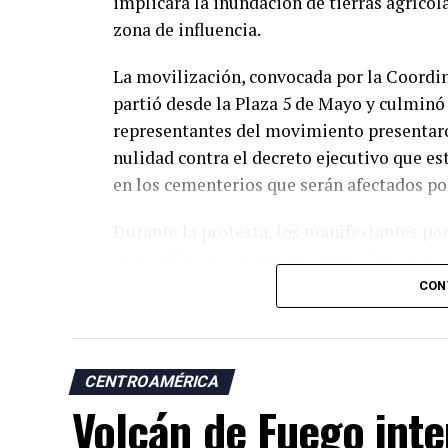
implicará la inundación de tierras agrícol
zona de influencia.
La movilización, convocada por la Coordi
partió desde la Plaza 5 de Mayo y culminó
representantes del movimiento presentar
nulidad contra el decreto ejecutivo que e
en los cementerios que serán afectados por
Durante la protesta, los manifestantes po
como plátanos, piñas, mangos y limones, q
como símbolo del impacto que, aseguran, t
CON
«Hoy vamos a presentar a la Corte un ampa
no puede continuar», declaró a EFE el vic
CENTROAMÉRICA
los Embalses, José Florentino Chirú, quien 
Volcán de Fuego inte
El abogado Santander Tristán Donoso, ases