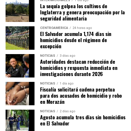
INTERNACIONALES
1 día ago
amistad y esperanza para
La sequía golpea los cultivos de
Inglaterra y genera preocupación por la
el mundo», afirmó.
seguridad alimentaria
CENTROAMÉRICA
24 horas ago
Con la edición de 2026, México hizo historia al
El Salvador acumula 1,174 días sin
homicidios desde el régimen de
convertirse en el primer país en albergar tres Copas del
excepción
Mundo, después de haber sido sede en 1970 y 1986. En
esta ocasión recibió partidos junto con Estados Unidos y
NOTICIAS
3 días ago
Canadá, en un torneo que estrenó formato con 48
Autoridades destacan reducción de
homicidios y respuesta inmediata en
selecciones participantes y 104 encuentros.
investigaciones durante 2026
Las ciudades mexicanas de Ciudad de México,
NOTICIAS
1 día ago
Guadalajara y Monterrey fueron escenario de 13
Fiscalía solicitará cadena perpetua
partidos, incluido el encuentro inaugural entre México y
para dos acusados de homicidio y robo
en Morazán
Sudáfrica, disputado el 11 de junio en el Estadio Ciudad
de México (Azteca).
NOTICIAS
2 días ago
Agosto acumula tres días sin homicidios
en El Salvador