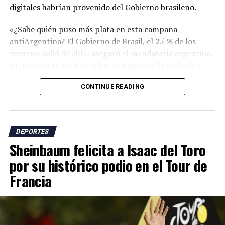
digitales habrían provenido del Gobierno brasileño.
«¿Sabe quién puso más plata en esta campaña
antiArgentina? El Gobierno de Brasil, el 25 % de los
recursos salió de ahí», aseguró el mandatario argentino,
sin presentar detalles sobre la supuesta financiación.
Milei se refirió a una campaña de críticas en redes
CONTINUE READING
sociales que incluyó cuestionamientos sobre supuestas
ayudas arbitrales durante el torneo, el respaldo de
funcionarios israelíes a la selección argentina y
DEPORTES
acusaciones sobre presuntas actitudes racistas en el
Sheinbaum felicita a Isaac del Toro
país sudamericano.
por su histórico podio en el Tour de
El presidente argentino sostuvo que los ataques
Francia
responden al papel que, según él, tiene Argentina en la
defensa de nuevas políticas económicas y libertarias en
la región.