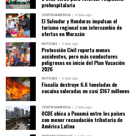
prehospitalaria
CENTROAMÉRICA
4 días ago
El Salvador y Honduras impulsan el
turismo regional con intercambio de
ofertas en Morazán
NOTICIAS
5 días ago
Protección Civil reporta menos
accidentes, pero más conductores
Sheinbaum destacó que la organización conjunta del
peligrosos en inicio del Plan Vacación
torneo demostró la capacidad de cooperación entre los
2026
tres países anfitriones.
NOTICIAS
5 días ago
Fiscalía destruye 6.6 toneladas de
«Cuando trabajamos
cocaína valoradas en casi $167 millones
unidos, somos capaces de
hacer realidad grandes
CENTROAMÉRICA
2 días ago
OCDE ubica a Panamá entre los países
proyectos y de dejar un
con menor recaudación tributaria de
América Latina
legado de cooperación,