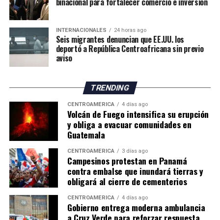
binacional para fortalecer comercio e inversión
todos los mexicanos por
hacer de México la mejor
INTERNACIONALES
24 horas ago
sede y a nuestra Selección
Seis migrantes denuncian que EE.UU. los
deportó a República Centroafricana sin previo
Nacional por el gran papel
aviso
que desempeñó», afirmó.
TRENDING
Durante la ceremonia de premiación, la mandataria
CENTROAMÉRICA
4 días ago
Volcán de Fuego intensifica su erupción
mexicana entregó el Balón de Oro al mejor jugador del
y obliga a evacuar comunidades en
Mundial, reconocimiento que fue otorgado al español
Guatemala
Rodri. Además, participó en la entrega de medallas a los
futbolistas de ambas selecciones junto al primer
CENTROAMÉRICA
3 días ago
Campesinos protestan en Panamá
ministro de Canadá, Mark Carney; el presidente de
contra embalse que inundará tierras y
Estados Unidos, Donald Trump; y el presidente de la
obligará al cierre de cementerios
FIFA, Gianni Infantino.
CENTROAMÉRICA
4 días ago
Gobierno entrega moderna ambulancia
a Cruz Verde para reforzar respuesta
ADVERTISEMENT