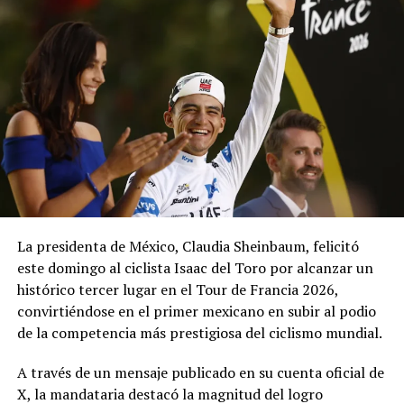
ADVERTISEMENT
«Hoy Argentina es un emblema de la libertad, por eso
todo el ataque mediático que hubo, porque estamos
siendo el faro de Occidente», afirmó.
La presidenta de México, Claudia Sheinbaum, felicitó
Las declaraciones se produjeron horas después de que la
este domingo al ciclista Isaac del Toro por alcanzar un
Cancillería brasileña convocara a consultas a su
histórico tercer lugar en el Tour de Francia 2026,
embajador en Argentina, Julio Bitelli, debido a los
convirtiéndose en el primer mexicano en subir al podio
comentarios realizados por Milei contra el presidente
de la competencia más prestigiosa del ciclismo mundial.
brasileño, Luiz Inácio Lula da Silva.
A través de un mensaje publicado en su cuenta oficial de
Durante un acto político del Partido Liberal (PL) en
X, la mandataria destacó la magnitud del logro