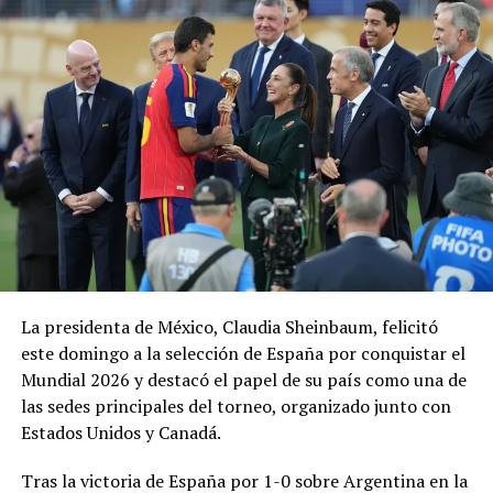
Tras completar las tres semanas de competencia, el
ciclista originario de Ensenada, Baja California, finalizó
en la tercera posición de la clasificación general y
además conquistó la clasificación de los mejores jóvenes,
consolidando la actuación más importante de un
mexicano en la historia del Tour de Francia.
El resultado confirma el rápido ascenso de Del Toro
entre la élite del ciclismo mundial. El corredor ya había
llamado la atención el año pasado al portar la
emblemática Maglia Rosa como líder del Giro de Italia, y
ahora suma un nuevo hito al convertirse en uno de los
tres mejores ciclistas del Tour y en una de las grandes
La presidenta de México, Claudia Sheinbaum, felicitó
promesas del deporte internacional.
este domingo a la selección de España por conquistar el
Mundial 2026 y destacó el papel de su país como una de
las sedes principales del torneo, organizado junto con
Estados Unidos y Canadá.
Tras la victoria de España por 1-0 sobre Argentina en la