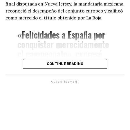
final disputada en Nueva Jersey, la mandataria mexicana
reconoció el desempeño del conjunto europeo y calificó
como merecido el título obtenido por La Roja.
«Felicidades a España por
conquistar merecidamente
el campeonato», expresó
Sheinbaum a través de sus
CONTINUE READING
redes sociales.
ADVERTISEMENT
La presidenta también resaltó que la Copa del Mundo
representó un espacio de unión entre distintas naciones
y destacó el impacto del deporte como herramienta de
integración internacional.
«Terminó la Copa Mundial