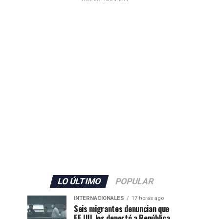
LO ÚLTIMO
POPULAR
INTERNACIONALES
17 horas ago
Seis migrantes denuncian que
EE.UU. los deportó a República