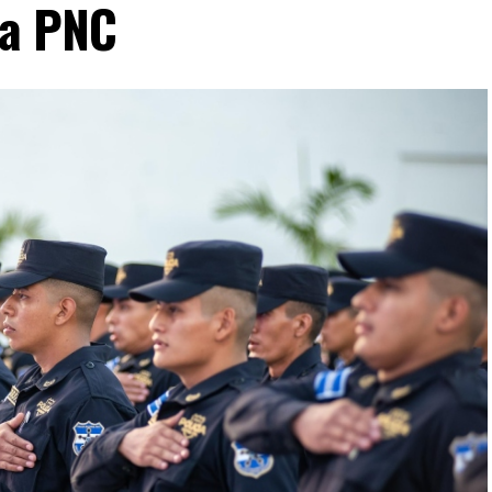
la PNC
VERTISEMENT
2026. En lo que va del año, las autoridades
s que 2025 también cerró con indicadores
ro, ha reiterado que el Gobierno mantendrá las
rantes de estructuras criminales que aún
on esa cultura de muerte que las pandillas
 tenemos un Estado que será implacable en hacer