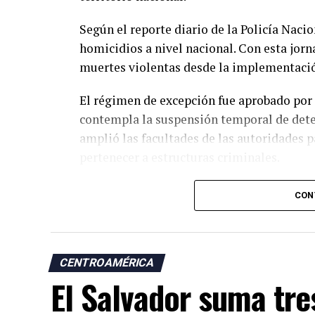
Según el reporte diario de la Policía Nacio
homicidios a nivel nacional. Con esta jorn
muertes violentas desde la implementació
El régimen de excepción fue aprobado por 
contempla la suspensión temporal de dete
amplió las facultades de las autoridades p
pertenecer a estructuras criminales.
Las autoridades atribuyen a esta estrategi
CON
de otros delitos como las extorsiones y lo
Desde la llegada de Nayib Bukele a la Presi
muestran una tendencia descendente en lo
CENTROAMÉRICA
contabiliza 1,288 jornadas sin asesinatos.
El Salvador suma tre