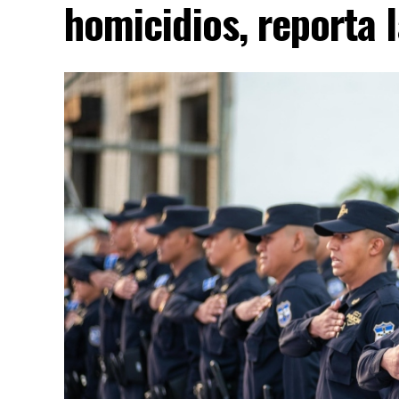
homicidios, reporta 
AD
La tendencia también se mantiene durante 
reportan 185 días sin homicidios, mientra
favorables en materia de seguridad.
El ministro de Seguridad, Gustavo Villato
acciones para localizar y capturar a integ
permanezcan activos.
“Todos aquellos que pretendan continuar c
impusieron en el pasado, sepan que ahora