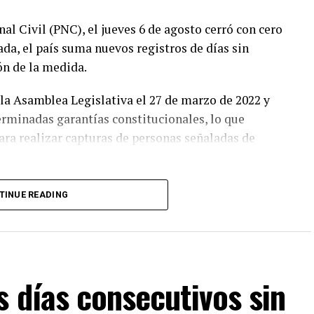
nal Civil (PNC), el jueves 6 de agosto cerró con cero
ada, el país suma nuevos registros de días sin
n de la medida.
la Asamblea Legislativa el 27 de marzo de 2022 y
rminadas garantías constitucionales, lo que
ara realizar capturas de personas señaladas de
a una reducción significativa de los homicidios y
TINUE READING
s robos.
dencia, en junio de 2019, las estadísticas oficiales
s homicidios. Durante su administración, la PNC
s días consecutivos sin