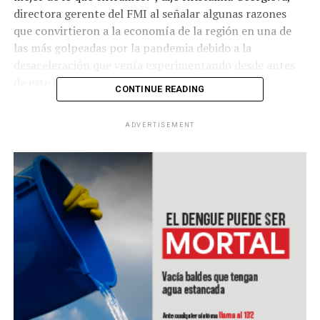
directora gerente del FMI al señalar algunas razones
que convirtieron a la economía de la región en una de
las más golpeadas por la pandemia debido a la
desaceleración que venía experimentando desde antes
de este año.
CONTINUE READING
ADVERTISEMENT
El FMI proyecta una contracción de 8.1 % en
Latinoamérica este año, y una
recuperación de 3.6 % en
2021. “Una crisis profunda debe servir para el futuro (…)
Debería sacudirnos”, aseguró Georgieva. Y destacó que
los resultados podrían haber sido peores si los
gobiernos de la región no hubieran implementado
políticas monetarias para proteger las economías.
ADVERTISEMENT