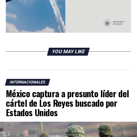
RELATED TOPICS:
UP NEXT
Avalan la primera prueba de coronavirus para hacer en
YOU MAY LIKE
casa
DON'T MISS
Apple anuncia nuevos cambios en las medidas de
privacidad
INTERNACIONALES
México captura a presunto líder del
cártel de Los Reyes buscado por
Estados Unidos