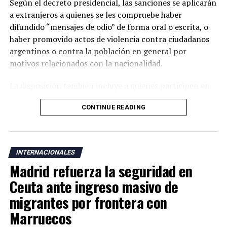
Según el decreto presidencial, las sanciones se aplicarán
a extranjeros a quienes se les compruebe haber
difundido “mensajes de odio” de forma oral o escrita, o
haber promovido actos de violencia contra ciudadanos
argentinos o contra la población en general por
motivos relacionados con la nacionalidad.
La disposición también incluye a quienes participen en
actos de “ultraje” a símbolos patrios argentinos o
CONTINUE READING
incentiven la realización de acciones contempladas
dentro de la nueva normativa.
Argentina mantiene una larga tradición migratoria y su
INTERNACIONALES
Constitución garantiza a los residentes derechos civiles,
Madrid refuerza la seguridad en
además del acceso a servicios como salud, educación y
vivienda bajo determinadas condiciones legales.
Ceuta ante ingreso masivo de
migrantes por frontera con
La medida fue anunciada después de que el presidente
Marruecos
Javier Milei denunciara la existencia de una supuesta