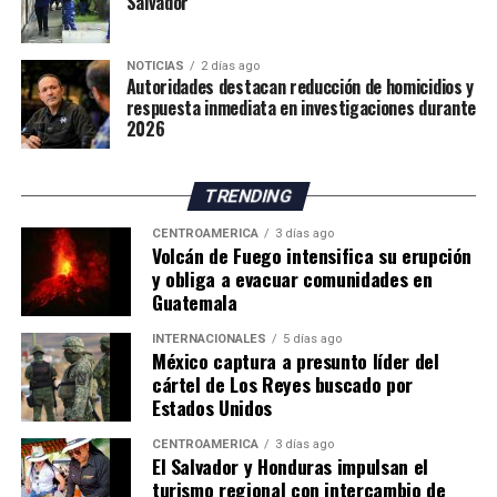
Salvador
La situación mantiene en alerta a las autoridades
españolas, mientras continúan las gestiones para
NOTICIAS
2 días ago
atender la emergencia migratoria y reforzar el control
Autoridades destacan reducción de homicidios y
fronterizo.
respuesta inmediata en investigaciones durante
2026
TRENDING
CENTROAMÉRICA
3 días ago
Volcán de Fuego intensifica su erupción
y obliga a evacuar comunidades en
Guatemala
INTERNACIONALES
5 días ago
México captura a presunto líder del
cártel de Los Reyes buscado por
Estados Unidos
CENTROAMÉRICA
3 días ago
El Salvador y Honduras impulsan el
turismo regional con intercambio de