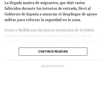
La llegada masiva de migrantes, que dejó varios
su continuidad.
fallecidos durante los intentos de entrada, llevó al
Gobierno de España a anunciar el despliegue de apoyo
militar para reforzar la seguridad en la zona.
Ceuta y Melilla son los únicos territorios de la Unión
Europea con frontera terrestre en África, lo que las
convierte en puntos recurrentes de tránsito migratorio
hacia Europa.
CONTINUE READING
Durante la jornada del jueves, grupos numerosos de
personas continuaron ingresando al territorio español
ADVERTISEMENT
mediante saltos a la valla fronteriza o cruzando por vía
marítima, en una zona que cuenta con apenas 18.5
kilómetros cuadrados de extensión.
Ante la situación, el Ministerio del Interior de España
informó que las Fuerzas Armadas reforzarán a la
Guardia Civilpara contribuir al mantenimiento de la