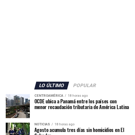
seguridad en Ceuta.
ADVERTISEMENT
El Gobierno español no detalló la cantidad de militares
que serán enviados, pero confirmó también el
incremento del personal de la Guardia Civil con 70
agentes adicionales, que se sumarán a los 80 efectivos ya
LO ÚLTIMO
POPULAR
desplegados en el territorio.
CENTROAMÉRICA
18 horas ago
OCDE ubica a Panamá entre los países con
Además, las autoridades anunciaron el envío de grupos
menor recaudación tributaria de América Latina
de buceadores y embarcaciones del Servicio Marítimo de
la Guardia Civil para apoyar las labores de vigilancia y
NOTICIAS
18 horas ago
respuesta ante nuevos intentos de ingreso irregular.
Agosto acumula tres días sin homicidios en El