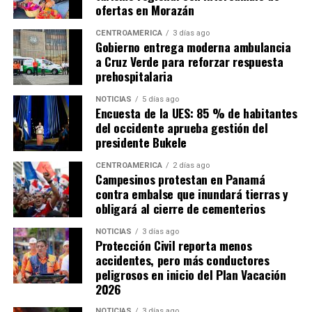
ofertas en Morazán
CENTROAMÉRICA
3 días ago
Gobierno entrega moderna ambulancia
a Cruz Verde para reforzar respuesta
prehospitalaria
NOTICIAS
5 días ago
Encuesta de la UES: 85 % de habitantes
del occidente aprueba gestión del
presidente Bukele
CENTROAMÉRICA
2 días ago
Campesinos protestan en Panamá
contra embalse que inundará tierras y
obligará al cierre de cementerios
NOTICIAS
3 días ago
Protección Civil reporta menos
accidentes, pero más conductores
peligrosos en inicio del Plan Vacación
2026
NOTICIAS
3 días ago