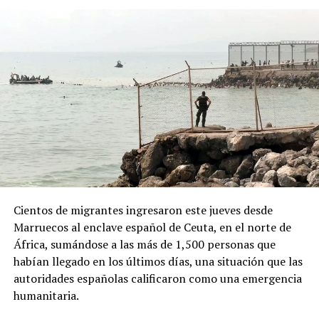
“campaña antiargentina”, señalamiento para el cual no
presentó pruebas públicas, pero que atribuyó a sectores
vinculados con los gobiernos de Brasil y México, así
como al Partido Demócrata de Estados Unidos.
ADVERTISEMENT
Desde la Oficina del Presidente señalaron que el decreto
Cientos de migrantes ingresaron este jueves desde
responde a “recientes manifestaciones de hostilidad
Marruecos al enclave español de Ceuta, en el norte de
contra la República Argentina y los argentinos”, y
África, sumándose a las más de 1,500 personas que
afirmaron que “quien ataque a la República Argentina
habían llegado en los últimos días, una situación que las
no es bienvenido en nuestro país”.
autoridades españolas calificaron como una emergencia
humanitaria.
La normativa deberá ahora pasar por la revisión del
Congreso argentino, que tendrá la última palabra sobre