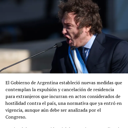
mexicano por la captura del presunto líder criminal.
ADVERTISEMENT
«Envía otro mensaje claro: los delincuentes no tienen
dónde esconderse», expresó el diplomático, quien
añadió que la cooperación entre ambos países para
El Gobierno de Argentina estableció nuevas medidas que
desmantelar los cárteles y llevar ante la justicia a los
contemplan la expulsión y cancelación de residencia
responsables de delitos violentos continúa dando
para extranjeros que incurran en actos considerados de
resultados.
hostilidad contra el país, una normativa que ya entró en
vigencia, aunque aún debe ser analizada por el
Congreso.