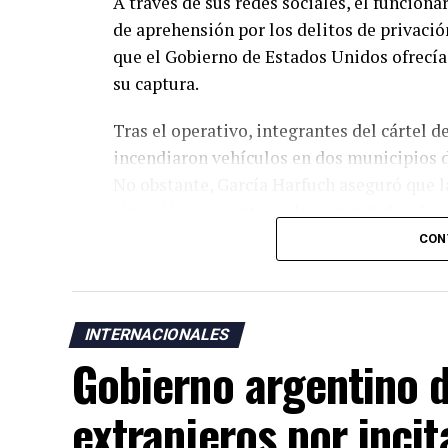
A través de sus redes sociales, el funcion
de aprehensión por los delitos de privació
que el Gobierno de Estados Unidos ofrecí
su captura.
Tras el operativo, integrantes del cártel 
incendiaron vehículos en dos municipios d
No obstante, García Harfuch aseguró que l
situación y garantizan la seguridad en la 
CON
Michoacán, considerado uno de los princi
un importante puerto sobre el océano Pacíf
crimen organizado vinculadas al narcotráfic
INTERNACIONALES
El embajador de Estados Unidos en México, 
Gobierno argentino d
de seguridad mexicano por la captura del 
extranjeros por incit