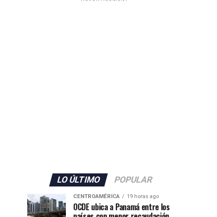
LO ÚLTIMO
POPULAR
CENTROAMÉRICA
19 horas ago
OCDE ubica a Panamá entre los
países con menor recaudación