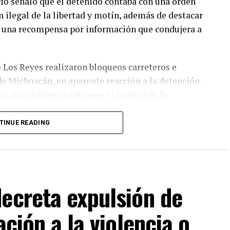
ario señaló que el detenido contaba con una orden
n ilegal de la libertad y motín, además de destacar
a una recompensa por información que condujera a
de Los Reyes realizaron bloqueos carreteros e
e Michoacán, en aparente reacción a la detención.
as autoridades mantienen el control de la
entidad.
TINUE READING
pales polos agroexportadores de México y sede de
ico, ha sido escenario de disputas entre grupos del
o, la extorsión y otras actividades ilícitas.
Ronald Johnson, felicitó al Ejército y al gabinete
ecreta expulsión de
presunto líder criminal.
ación a la violencia o