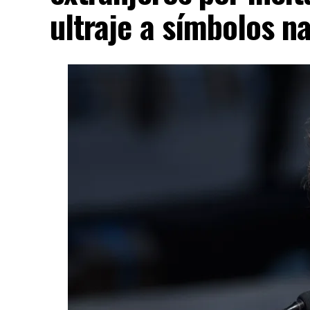
AD
ultraje a símbolos n
«Envía otro mensaje claro: los delincuent
diplomático, quien añadió que la coopera
cárteles y llevar ante la justicia a los re
resultados.