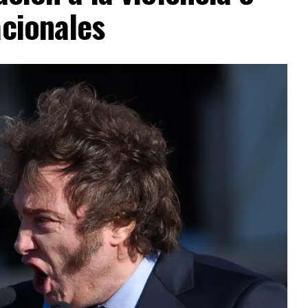
VERTISEMENT
acionales
es no tienen dónde esconderse», expresó el
ción entre ambos países para desmantelar los
sponsables de delitos violentos continúa dando